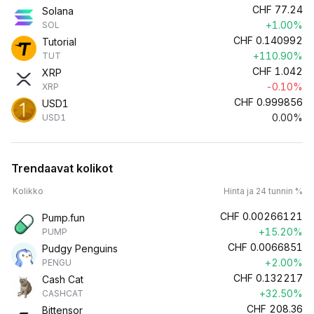
CHF
77.24
Solana
+1.00%
SOL
CHF
0.140992
Tutorial
+110.90%
TUT
CHF
1.042
XRP
-0.10%
XRP
CHF
0.999856
USD1
0.00%
USD1
Trendaavat kolikot
Kolikko
Hinta ja 24 tunnin %
CHF
0.00266121
Pump.fun
+15.20%
PUMP
CHF
0.0066851
Pudgy Penguins
+2.00%
PENGU
CHF
0.132217
Cash Cat
+32.50%
CASHCAT
CHF
208.36
Bittensor