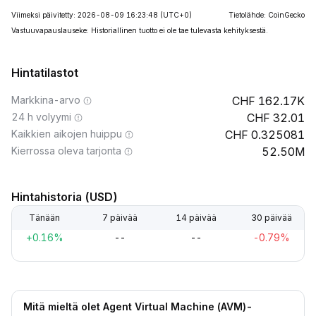
Viimeksi päivitetty: 2026-08-09 16:23:48
(UTC+0)
Tietolähde: CoinGecko
Vastuuvapauslauseke: Historiallinen tuotto ei ole tae tulevasta kehityksestä.
Hintatilastot
Markkina-arvo
162.17K
24 h volyymi
32.01
Kaikkien aikojen huippu
0.325081
Kierrossa oleva tarjonta
52.50M
Hintahistoria (USD)
Tänään
7 päivää
14 päivää
30 päivää
+0.16%
--
--
-0.79%
Mitä mieltä olet Agent Virtual Machine (AVM)-