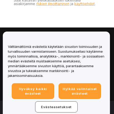
Saat kattavan yleiskatsauksen lukemalla
asiakirjamme
riskien ilmoittaminen
ja
käyttöehdot
.
Tietoa
Välttämättömiä evästeitä käytetään sivuston toimivuuden ja
Palvelut
turvallisuuden varmistamiseen. Suostumuksellasi käytämme
myös toiminnallisia, analytiikka-, markkinointi- ja sosiaalisen
median evästeitä muistaaksemme asetuksesi,
Tuki
ymmärtääksemme sivuston käyttöä, parantaaksemme
sivustoa ja tukeaksemme markkinointi- ja
Tuotteet
jakamisominaisuuksia.
Lakiasiat
Hyväksy kaikki
Hylkää valinnaiset
evästeet
evästeet
© 2025-2026 Bybit.eu. Kaikki oikeudet pidätetään.
Evästeasetukset