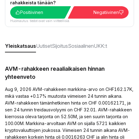
rahakkeista tänään?
Positiivinen
Negatiivinen
Huomautus: tiedot ovat vain viitteellisiä.
Yleiskatsaus
Uutiset
Sijoitus
Sosiaalinen
UKK:t
AVM-rahakkeen reaaliaikaisen hinnan
yhteenveto
Aug 9, 2026 AVM-rahakkeen markkina-arvo on CHF162.17K,
mikä vastaa +0.17% muutosta viimeisen 24 tunnin aikana.
AVM-rahakkeen tämänhetkinen hinta on CHF 0.00162171, ja
sen 24 tunnin treidausvolyymi on CHF 32.01. AVM-rahakkeen
kierrossa oleva tarjonta on 52.50M, ja sen suurin tarjonta on
100.00M. Markkina-arvoltaan AVM on sijalla 5721 kaikkien
kryptovaluuttojen joukossa. Viimeisen 24 tunnin aikana AVM-
rahakkeen korkein hinta oli 0.0016263 CHF ja alin hinta oli