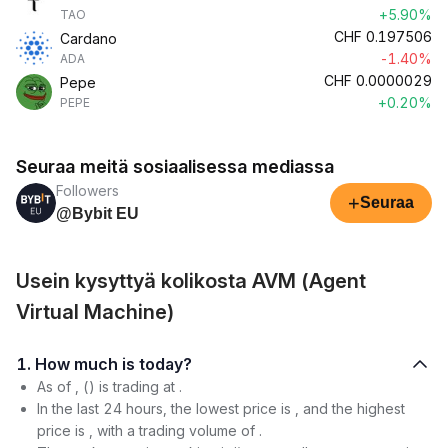
+5.90%
TAO
CHF
0.197506
Cardano
-1.40%
ADA
CHF
0.0000029
Pepe
+0.20%
PEPE
Seuraa meitä sosiaalisessa mediassa
Followers
+
Seuraa
@Bybit EU
Usein kysyttyä kolikosta AVM (Agent
Virtual Machine)
1. How much is today?
As of , () is trading at .
In the last 24 hours, the lowest price is , and the highest
price is , with a trading volume of .