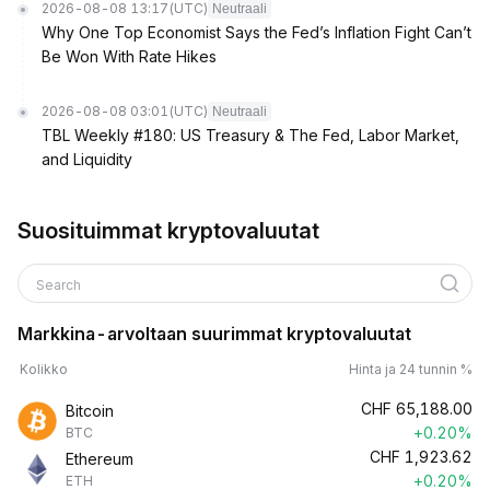
2026-08-08 13:17
(UTC)
Neutraali
Why One Top Economist Says the Fed’s Inflation Fight Can’t
Be Won With Rate Hikes
2026-08-08 03:01
(UTC)
Neutraali
TBL Weekly #180: US Treasury & The Fed, Labor Market,
and Liquidity
Suosituimmat kryptovaluutat
Search
Markkina-arvoltaan suurimmat kryptovaluutat
Kolikko
Hinta ja 24 tunnin %
CHF
65,188.00
Bitcoin
+0.20%
BTC
CHF
1,923.62
Ethereum
+0.20%
ETH