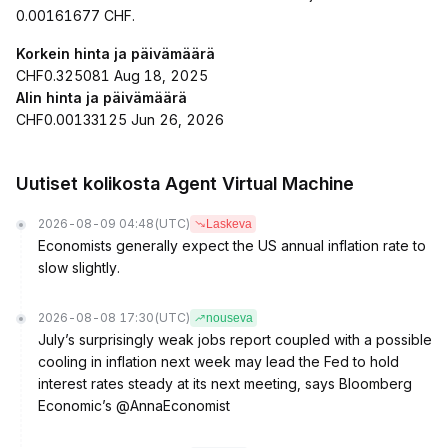
0.00161677 CHF.
Korkein hinta ja päivämäärä
CHF0.325081 Aug 18, 2025
Alin hinta ja päivämäärä
CHF0.00133125 Jun 26, 2026
Uutiset kolikosta Agent Virtual Machine
2026-08-09 04:48
(UTC)
Laskeva
Economists generally expect the US annual inflation rate to
slow slightly.
2026-08-08 17:30
(UTC)
nouseva
July’s surprisingly weak jobs report coupled with a possible
cooling in inflation next week may lead the Fed to hold
interest rates steady at its next meeting, says Bloomberg
Economic’s @AnnaEconomist