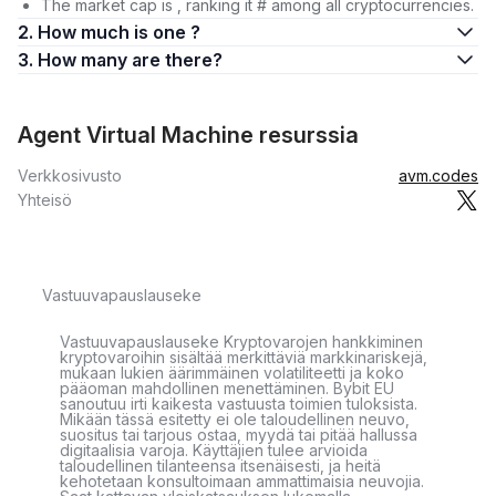
The market cap is , ranking it # among all cryptocurrencies.
2. How much is one ?
3. How many are there?
Agent Virtual Machine resurssia
Verkkosivusto
avm.codes
Yhteisö
Vastuuvapauslauseke
Vastuuvapauslauseke Kryptovarojen hankkiminen
kryptovaroihin sisältää merkittäviä markkinariskejä,
mukaan lukien äärimmäinen volatiliteetti ja koko
pääoman mahdollinen menettäminen. Bybit EU
sanoutuu irti kaikesta vastuusta toimien tuloksista.
Mikään tässä esitetty ei ole taloudellinen neuvo,
suositus tai tarjous ostaa, myydä tai pitää hallussa
digitaalisia varoja. Käyttäjien tulee arvioida
taloudellinen tilanteensa itsenäisesti, ja heitä
kehotetaan konsultoimaan ammattimaisia neuvojia.