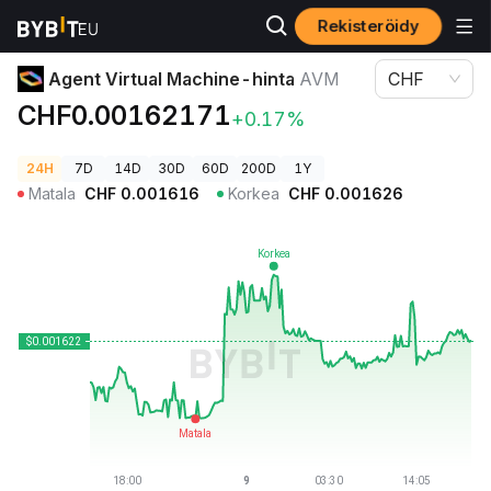
Rekisteröidy
Kryptohinnat
Agent Virtual Machine-hinta AVM
Agent Virtual Machine-hinta
AVM
CHF
CHF0.00162171
+0.17%
24H
7D
14D
30D
60D
200D
1Y
Matala
CHF
0.001616
Korkea
CHF
0.001626