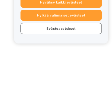
Hyväksy kaikki evästeet
Hylkää valinnaiset evästeet
Evästeasetukset
eet
Lakiasiat
Eturistiriitapolitiikka
Yhteenveto säilytys- ja
hallinnointikäytännöstä
rd
ESG-tiedot