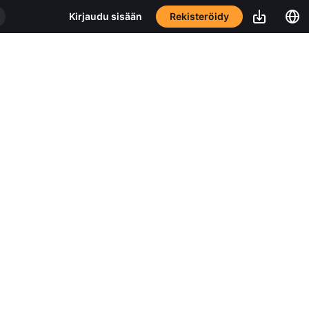
Rekisteröidy
Kirjaudu sisään