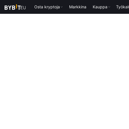
Osta kryptoja
Markkina
Kauppa
Työkal