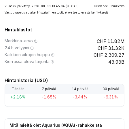
Viimeksi päivitetty: 2026-08-08 13:45:04
(UTC+0)
Tietolähde: CoinGecko
Vastuuvapauslauseke: Historiallinen tuotto ei ole tae tulevasta kehityksestä.
Hintatilastot
Markkina-arvo
11.82M
24 h volyymi
31.32K
Kaikkien aikojen huippu
2,309.27
Kierrossa oleva tarjonta
43.93B
Hintahistoria (USD)
Tänään
7 päivää
14 päivää
30 päivää
+2.18%
-1.65%
-3.44%
-6.31%
Mitä mieltä olet Aquarius (AQUA)-rahakkeista