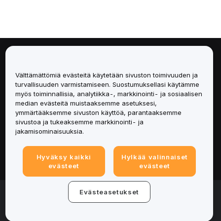
Tietoa
Välttämättömiä evästeitä käytetään sivuston toimivuuden ja
Palvelut
turvallisuuden varmistamiseen. Suostumuksellasi käytämme
myös toiminnallisia, analytiikka-, markkinointi- ja sosiaalisen
median evästeitä muistaaksemme asetuksesi,
Tuki
ymmärtääksemme sivuston käyttöä, parantaaksemme
sivustoa ja tukeaksemme markkinointi- ja
Tuotteet
jakamisominaisuuksia.
Lakiasiat
Hyväksy kaikki
Hylkää valinnaiset
evästeet
evästeet
© 2025-2026 Bybit.eu. Kaikki oikeudet pidätetään.
Evästeasetukset
Palveluehdot
|
Tietosuojaehdot
|
Yritystiedot
(Impressum)
|
Evästeasetukset