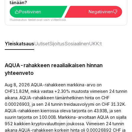
tänään?
Positiivinen
Negatiivinen
Huomautus: tiedot ovat vain viitteellisiä.
Yleiskatsaus
Uutiset
Sijoitus
Sosiaalinen
UKK:t
AQUA-rahakkeen reaaliaikaisen hinnan
yhteenveto
Aug 8, 2026 AQUA-rahakkeen markkina-arvo on
CHF11.82M, mikä vastaa +2.30% muutosta viimeisen 24 tunnin
aikana. AQUA-rahakkeen tämänhetkinen hinta on CHF
0.00026903, ja sen 24 tunnin treidausvolyymi on CHF 31.32K.
AQUA-rahakkeen kierrossa oleva tarjonta on 43.93B, ja sen
suurin tarjonta on 100.00B. Markkina-arvoltaan AQUA on sijalla
952 kaikkien kryptovaluuttojen joukossa. Viimeisen 24 tunnin
aikana AQUA-rahakkeen korkein hinta oli 0.00026892 CHF ja