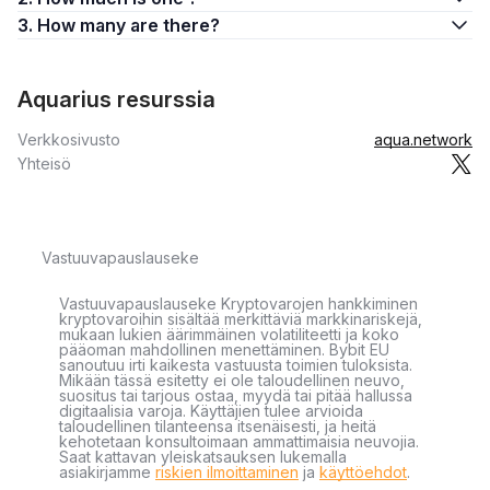
3. How many are there?
Aquarius resurssia
Verkkosivusto
aqua.network
Yhteisö
Vastuuvapauslauseke
Vastuuvapauslauseke Kryptovarojen hankkiminen
kryptovaroihin sisältää merkittäviä markkinariskejä,
mukaan lukien äärimmäinen volatiliteetti ja koko
pääoman mahdollinen menettäminen. Bybit EU
sanoutuu irti kaikesta vastuusta toimien tuloksista.
Mikään tässä esitetty ei ole taloudellinen neuvo,
suositus tai tarjous ostaa, myydä tai pitää hallussa
digitaalisia varoja. Käyttäjien tulee arvioida
taloudellinen tilanteensa itsenäisesti, ja heitä
kehotetaan konsultoimaan ammattimaisia neuvojia.
Saat kattavan yleiskatsauksen lukemalla
asiakirjamme
riskien ilmoittaminen
ja
käyttöehdot
.