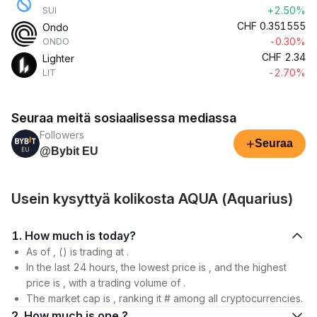
+2.50%
SUI
CHF
0.351555
Ondo
-0.30%
ONDO
CHF
2.34
Lighter
-2.70%
LIT
Seuraa meitä sosiaalisessa mediassa
Followers
+
Seuraa
@Bybit EU
Usein kysyttyä kolikosta AQUA (Aquarius)
1. How much is today?
As of , () is trading at .
In the last 24 hours, the lowest price is , and the highest
price is , with a trading volume of .
The market cap is , ranking it # among all cryptocurrencies.
2. How much is one ?