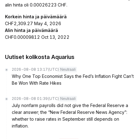
alin hinta oli 0.00026223 CHF.
Korkein hinta ja päivämäärä
CHF2,309.27 May 4, 2026
Alin hinta ja päivämäärä
CHF0.00009812 Oct 13, 2022
Uutiset kolikosta Aquarius
2026-08-08 13:17
(UTC)
Neutraali
Why One Top Economist Says the Fed’s Inflation Fight Can’t
Be Won With Rate Hikes
2026-08-08 01:39
(UTC)
Neutraali
July nonfarm payrolls did not give the Federal Reserve a
clear answer; the “New Federal Reserve News Agency”:
whether to raise rates in September still depends on
inflation.