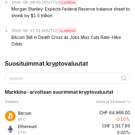
2026-08-08 00:25
(UTC)
Laskeva
Morgan Stanley: Expects Federal Reserve balance sheet to
shrink by $1.5 trillion
2026-08-07 23:28
(UTC)
Laskeva
Bitcoin Still in Death Cross as Jobs Miss Cuts Rate-Hike
Odds
Suosituimmat kryptovaluutat
Search
Markkina-arvoltaan suurimmat kryptovaluutat
Kolikko
Hinta ja 24 tunnin %
CHF
64,966.00
Bitcoin
-0.10%
BTC
CHF
1,917.95
Ethereum
0.00%
ETH