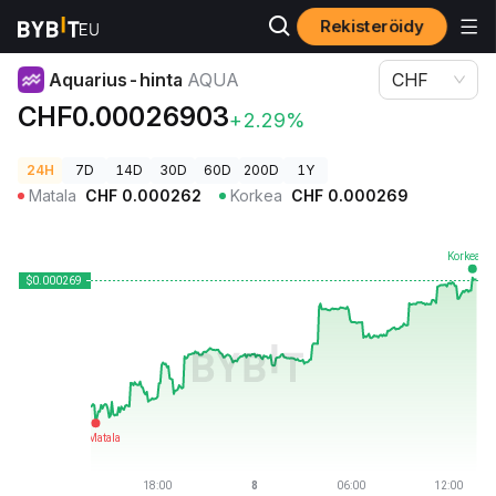
Rekisteröidy
Kryptohinnat
Aquarius-hinta AQUA
Aquarius-hinta
AQUA
CHF
CHF0.00026903
+2.29%
24H
7D
14D
30D
60D
200D
1Y
Matala
CHF
0.000262
Korkea
CHF
0.000269