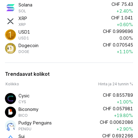
CHF
75.43
Solana
+2.40%
SOL
CHF
1.041
XRP
+0.60%
XRP
CHF
0.999696
USD1
0.00%
USD1
CHF
0.070545
Dogecoin
+1.10%
DOGE
Trendaavat kolikot
Kolikko
Hinta ja 24 tunnin %
CHF
0.855789
Cysic
+1.00%
CYS
CHF
0.057981
Biconomy
+19.80%
BICO
CHF
0.0062086
Pudgy Penguins
+2.90%
PENGU
CHF
0.692266
Sui