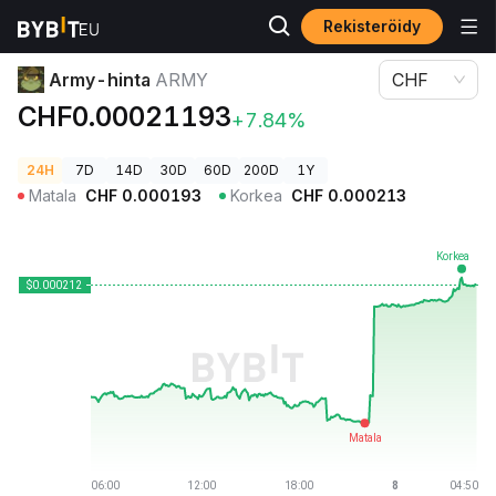
Rekisteröidy
Kryptohinnat
Army-hinta ARMY
Army-hinta
ARMY
CHF
CHF0.00021193
+7.84%
24H
7D
14D
30D
60D
200D
1Y
Matala
CHF
0.000193
Korkea
CHF
0.000213