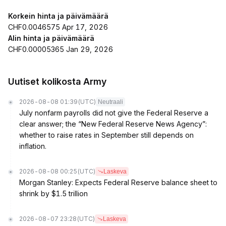
Korkein hinta ja päivämäärä
CHF0.0046575 Apr 17, 2026
Alin hinta ja päivämäärä
CHF0.00005365 Jan 29, 2026
Uutiset kolikosta Army
2026-08-08 01:39
(UTC)
Neutraali
July nonfarm payrolls did not give the Federal Reserve a
clear answer; the “New Federal Reserve News Agency”:
whether to raise rates in September still depends on
inflation.
2026-08-08 00:25
(UTC)
Laskeva
Morgan Stanley: Expects Federal Reserve balance sheet to
shrink by $1.5 trillion
2026-08-07 23:28
(UTC)
Laskeva