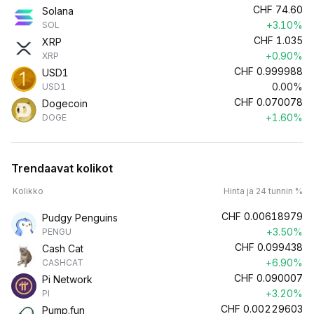
CHF
74.60
Solana
+3.10%
SOL
CHF
1.035
XRP
+0.90%
XRP
CHF
0.999988
USD1
0.00%
USD1
CHF
0.070078
Dogecoin
+1.60%
DOGE
Trendaavat kolikot
Kolikko
Hinta ja 24 tunnin %
CHF
0.00618979
Pudgy Penguins
+3.50%
PENGU
CHF
0.099438
Cash Cat
+6.90%
CASHCAT
CHF
0.090007
Pi Network
+3.20%
PI
CHF
0.00229603
Pump.fun