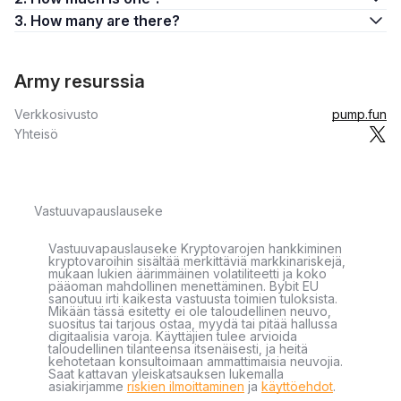
3. How many are there?
Army resurssia
Verkkosivusto
pump.fun
Yhteisö
Vastuuvapauslauseke
Vastuuvapauslauseke Kryptovarojen hankkiminen
kryptovaroihin sisältää merkittäviä markkinariskejä,
mukaan lukien äärimmäinen volatiliteetti ja koko
pääoman mahdollinen menettäminen. Bybit EU
sanoutuu irti kaikesta vastuusta toimien tuloksista.
Mikään tässä esitetty ei ole taloudellinen neuvo,
suositus tai tarjous ostaa, myydä tai pitää hallussa
digitaalisia varoja. Käyttäjien tulee arvioida
taloudellinen tilanteensa itsenäisesti, ja heitä
kehotetaan konsultoimaan ammattimaisia neuvojia.
Saat kattavan yleiskatsauksen lukemalla
asiakirjamme
riskien ilmoittaminen
ja
käyttöehdot
.