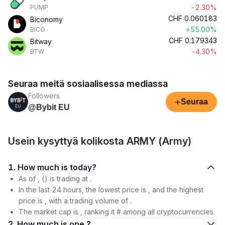
-2.30%
PUMP
CHF
0.060183
Biconomy
+55.00%
BICO
CHF
0.179343
Bitway
-4.30%
BTW
Seuraa meitä sosiaalisessa mediassa
Followers
+
Seuraa
@Bybit EU
Usein kysyttyä kolikosta ARMY (Army)
1. How much is today?
As of , () is trading at .
In the last 24 hours, the lowest price is , and the highest
price is , with a trading volume of .
The market cap is , ranking it # among all cryptocurrencies.
2. How much is one ?