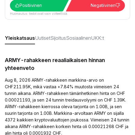
Positiivinen
Negatiivinen
Huomautus: tiedot ovat vain viitteellisiä.
Yleiskatsaus
Uutiset
Sijoitus
Sosiaalinen
UKK:t
ARMY-rahakkeen reaaliaikaisen hinnan
yhteenveto
Aug 8, 2026 ARMY-rahakkeen markkina-arvo on
CHF211.95K, mikä vastaa +7.84% muutosta viimeisen 24
tunnin aikana. ARMY-rahakkeen tämänhetkinen hinta on CHF
0.00021193, ja sen 24 tunnin treidausvolyymi on CHF 1.39K.
ARMY-rahakkeen kierrossa oleva tarjonta on 1.00B, ja sen
suurin tarjonta on 1.00B. Markkina-arvoltaan ARMY on sijalla
4372 kaikkien kryptovaluuttojen joukossa. Viimeisen 24 tunnin
aikana ARMY-rahakkeen korkein hinta oli 0.00021268 CHF ja
alin hinta oli 0.0001932 CHF.