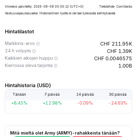
Viimeksi päivitetty: 2026-08-08 05:00:12
(UTC+0)
Tietolähde: CoinGecko
Vastuuvapauslauseke: Historiallinen tuotto ei ole tae tulevasta kehityksestä.
Hintatilastot
Markkina-arvo
211.95K
24 h volyymi
1.39K
Kaikkien aikojen huippu
0.0046575
Kierrossa oleva tarjonta
1.00B
Hintahistoria (USD)
Tänään
7 päivää
14 päivää
30 päivää
+8.45%
+12.98%
-0.09%
-24.63%
Mitä mieltä olet Army (ARMY)-rahakkeista tänään?