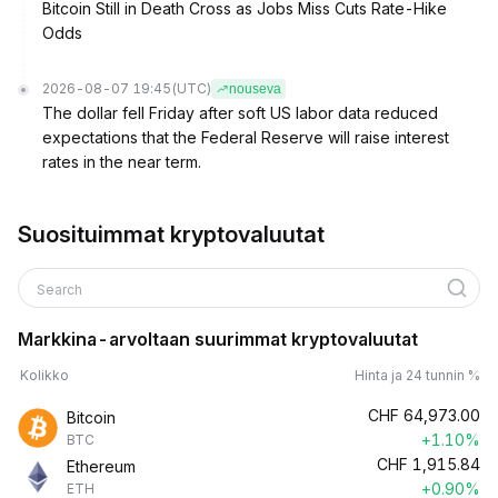
Bitcoin Still in Death Cross as Jobs Miss Cuts Rate-Hike
Odds
2026-08-07 19:45
(UTC)
nouseva
The dollar fell Friday after soft US labor data reduced
expectations that the Federal Reserve will raise interest
rates in the near term.
Suosituimmat kryptovaluutat
Search
Markkina-arvoltaan suurimmat kryptovaluutat
Kolikko
Hinta ja 24 tunnin %
CHF
64,973.00
Bitcoin
+1.10%
BTC
CHF
1,915.84
Ethereum
+0.90%
ETH