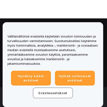
Tietoa
Välttämättömiä evästeitä käytetään sivuston toimivuuden ja
Palvelut
turvallisuuden varmistamiseen. Suostumuksellasi käytämme
myös toiminnallisia, analytiikka-, markkinointi- ja sosiaalisen
median evästeitä muistaaksemme asetuksesi,
Tuki
ymmärtääksemme sivuston käyttöä, parantaaksemme
sivustoa ja tukeaksemme markkinointi- ja
Tuotteet
jakamisominaisuuksia.
Lakiasiat
Hyväksy kaikki
Hylkää valinnaiset
evästeet
evästeet
© 2025-2026 Bybit.eu. All rights reserved.
Evästeasetukset
Palveluehdot
|
Tietosuojaehdot
|
Yritystiedot
(Impressum)
|
Evästeasetukset