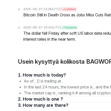
2026-08-07 23:28
(UTC)
Laskeva
Bitcoin Still in Death Cross as Jobs Miss Cuts R
2026-08-07 19:45
(UTC)
nouseva
The dollar fell Friday after soft US labor data re
interest rates in the near term.
Usein kysyttyä kolikosta BAGWO
1. How much is today?
As of , () is trading at .
In the last 24 hours, the lowest price is , and the 
The market cap is , ranking it # among all cryptoc
2. How much is one ?
3. How many are there?