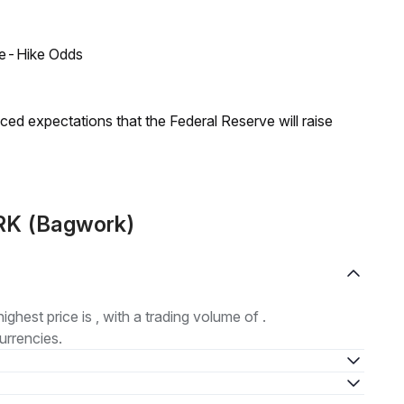
ate-Hike Odds
duced expectations that the Federal Reserve will raise
RK (Bagwork)
highest price is , with a trading volume of .
urrencies.