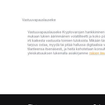
Vastuuvapauslauseke
Vastuuvapauslauseke Kryptovarojen hankkiminen kr
mukaan lukien äärimmäinen volatiliteetti ja koko
irti kaikesta vastuusta toimien tuloksista. Mikään tä
tarjous ostaa, myydä tai pitää hallussa digitaalisia 
tilanteensa itsenäisesti, ja heitä kehotetaan kons
yleiskatsauksen lukemalla asiakirjamme
riskien il