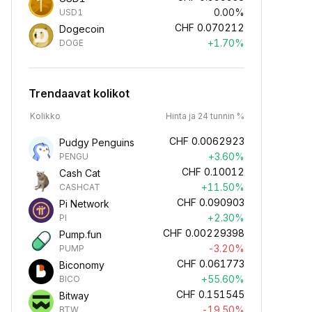
0.00%
USD1
CHF
0.070212
Dogecoin
+1.70%
DOGE
Trendaavat kolikot
Kolikko
Hinta ja 24 tunnin %
CHF
0.0062923
Pudgy Penguins
+3.60%
PENGU
CHF
0.10012
Cash Cat
+11.50%
CASHCAT
CHF
0.090903
Pi Network
+2.30%
PI
CHF
0.00229398
Pump.fun
-3.20%
PUMP
CHF
0.061773
Biconomy
+55.60%
BICO
CHF
0.151545
Bitway
-19.50%
BTW