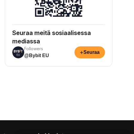
Seuraa meitä sosiaalisessa
mediassa
Followers
+
Seuraa
@Bybit EU