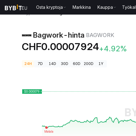
Osta kryptoja
Markkina
Kauppa
Työkal
Kryptohinnat
Bagwork-hinta BAGWORK
Bagwork-hinta
BAGWORK
CHF0.00007924
+4.92%
24H
7D
14D
30D
60D
200D
1Y