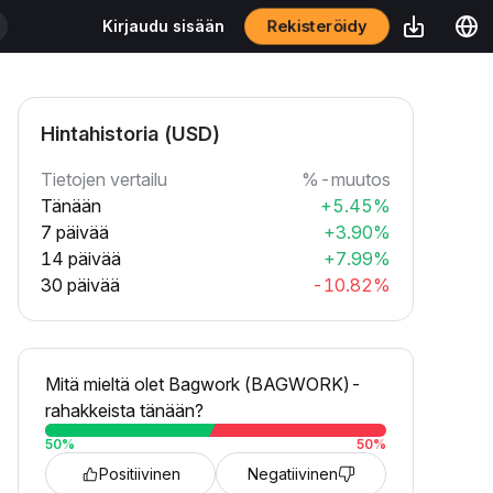
Rekisteröidy
Kirjaudu sisään
Hintahistoria (USD)
Tietojen vertailu
%-muutos
Tänään
+5.45%
7 päivää
+3.90%
14 päivää
+7.99%
30 päivää
-10.82%
Mitä mieltä olet Bagwork (BAGWORK)-
rahakkeista tänään?
50
%
50
%
Positiivinen
Negatiivinen