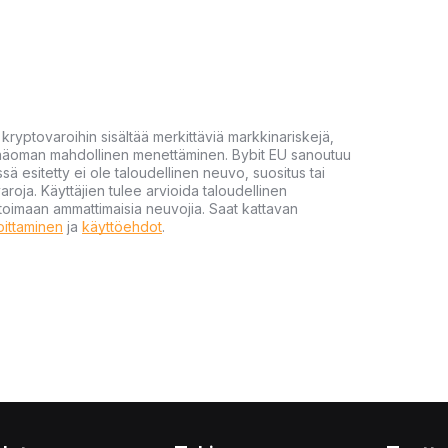
yptovaroihin sisältää merkittäviä markkinariskejä,
 pääoman mahdollinen menettäminen. Bybit EU sanoutuu
ssä esitetty ei ole taloudellinen neuvo, suositus tai
varoja. Käyttäjien tulee arvioida taloudellinen
ultoimaan ammattimaisia neuvojia. Saat kattavan
moittaminen
ja
käyttöehdot
.