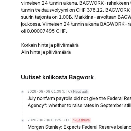
viimeisen 24 tunnin aikana. BAGWORK-rahakkeen 
tunnin treidausvolyymi on CHF 378.12. BAGWORK-ra
suurin tarjonta on 1.00B. Markkina-arvoltaan BAGW
joukossa. Viimeisen 24 tunnin aikana BAGWORK-raha
oli 0.00007495 CHF.
Korkein hinta ja päivämäärä
Alin hinta ja päivämäärä
Uutiset kolikosta Bagwork
2026-08-08 01:39
(UTC)
Neutraali
July nonfarm payrolls did not give the Federal 
Agency”: whether to raise rates in September still
2026-08-08 00:25
(UTC)
Laskeva
Morgan Stanley: Expects Federal Reserve balance 