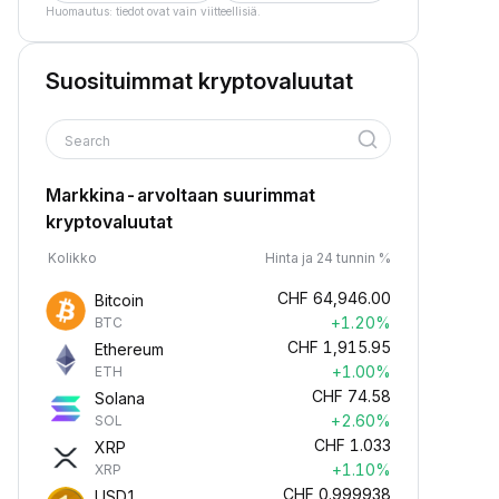
Huomautus: tiedot ovat vain viitteellisiä.
Suosituimmat kryptovaluutat
Search
Markkina-arvoltaan suurimmat
kryptovaluutat
Kolikko
Hinta ja 24 tunnin %
CHF
64,946.00
Bitcoin
+1.20%
BTC
CHF
1,915.95
Ethereum
+1.00%
ETH
CHF
74.58
Solana
+2.60%
SOL
CHF
1.033
XRP
+1.10%
XRP
CHF
0.999938
USD1