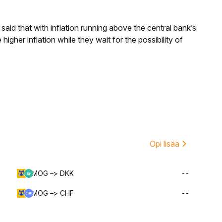
aid that with inflation running above the central bank’s
igher inflation while they wait for the possibility of
Opi lisää
MOG –> DKK
--
MOG –> CHF
--