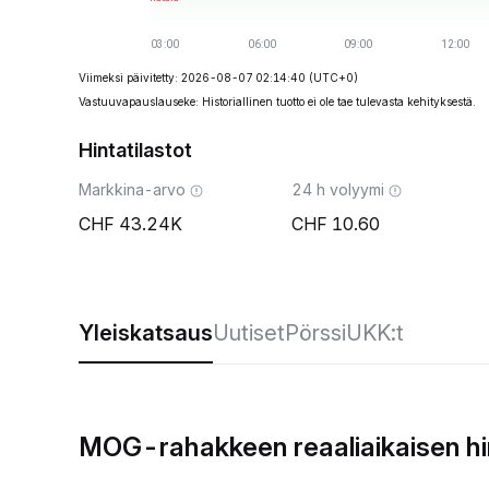
Viimeksi päivitetty: 2026-08-07 02:14:40
(UTC+0)
Vastuuvapauslauseke: Historiallinen tuotto ei ole tae tulevasta kehityksestä.
Hintatilastot
Markkina-arvo
24 h volyymi
43.24K
10.60
Yleiskatsaus
Uutiset
Pörssi
UKK:t
MOG-rahakkeen reaaliaikaisen h