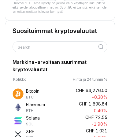
Huomautus: Tämä kysely heijastaa vain käyttäjien mielipiteitä
eikä se ole taloudellinen neuvo. Bybit EU ei tue sitä, eikä sen ole
tarkoitus osoittaa tulevaa kehitystä.
Suosituimmat kryptovaluutat
Search
Markkina-arvoltaan suurimmat
kryptovaluutat
Kolikko
Hinta ja 24 tunnin %
CHF
64,276.00
Bitcoin
-0.30%
BTC
CHF
1,898.84
Ethereum
-0.40%
ETH
CHF
72.55
Solana
-1.90%
SOL
CHF
1.031
XRP