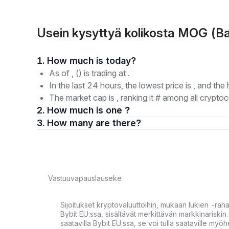
Usein kysyttyä kolikosta MOG (B
1. How much is today?
As of , () is trading at .
In the last 24 hours, the lowest price is , and the 
The market cap is , ranking it # among all cryptoc
2. How much is one ?
3. How many are there?
Vastuuvapauslauseke
Sijoitukset kryptovaluuttoihin, mukaan lukien -rah
Bybit EU:ssa, sisältävät merkittävän markkinariskin. 
saatavilla Bybit EU:ssa, se voi tulla saataville my