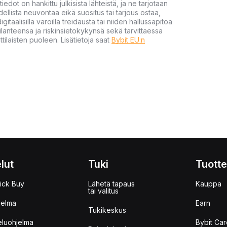
tiedot on hankittu julkisista lähteistä, ja ne tarjotaan
dellista neuvontaa eikä suositus tai tarjous ostaa,
gitaalisilla varoilla treidausta tai niiden hallussapitoa
en tilanteensa ja riskinsietokykynsä sekä tarvittaessa
tilaisten puoleen. Lisätietoja saat
Bybit EU:n
lut
Tuki
Tuotte
ick Buy
Lähetä tapaus
Kauppa
tai valitus
jelma
Earn
Tukikeskus
eluohjelma
Bybit Car