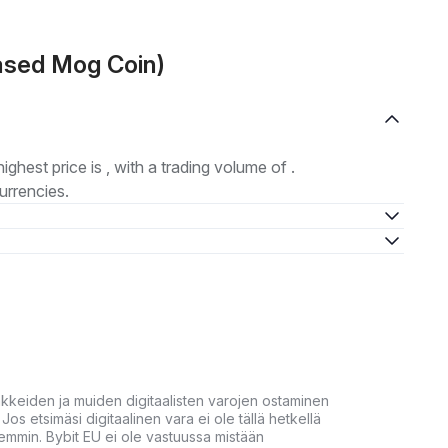
ased Mog Coin)
highest price is , with a trading volume of .
urrencies.
akkeiden ja muiden digitaalisten varojen ostaminen
Jos etsimäsi digitaalinen vara ei ole tällä hetkellä
öhemmin. Bybit EU ei ole vastuussa mistään