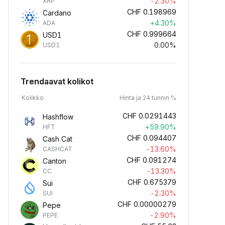
-2.30%
XRP
CHF
0.198969
Cardano
+4.30%
ADA
CHF
0.999664
USD1
0.00%
USD1
Trendaavat kolikot
Kolikko
Hinta ja 24 tunnin %
CHF
0.0291443
Hashflow
+59.90%
HFT
CHF
0.094407
Cash Cat
-13.60%
CASHCAT
CHF
0.091274
Canton
-13.30%
CC
CHF
0.675379
Sui
-2.30%
SUI
CHF
0.00000279
Pepe
-2.90%
PEPE