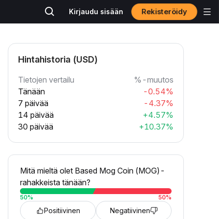
Rekisteröidy
Kirjaudu sisään
Hintahistoria (USD)
Tietojen vertailu
%-muutos
Tänään
-0.54%
7 päivää
-4.37%
14 päivää
+4.57%
30 päivää
+10.37%
Mitä mieltä olet Based Mog Coin (MOG)-
rahakkeista tänään?
50
%
50
%
Positiivinen
Negatiivinen