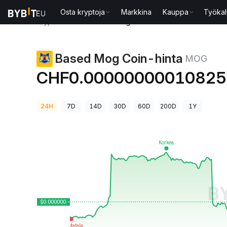
Osta kryptoja
Markkina
Kauppa
Työkal
Kryptohinnat
Based Mog Coin-hinta MOG
Based Mog Coin-hinta
MOG
CHF0.0000000001082
24H
7D
14D
30D
60D
200D
1Y