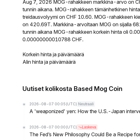
Aug 7, 2026 MOG-rahakkeen markkina-arvo on CH
tunnin aikana. MOG-rahakkeen tämänhetkinen hin
treidausvolyymi on CHF 10.60. MOG-rahakkeen kierro
on 420.69T. Markkina-arvoltaan MOG on sijalla 681
tunnin aikana MOG-rahakkeen korkein hinta oli 0.0
0.00000000010788 CHF.
Korkein hinta ja päivämäärä
Alin hinta ja päivämäärä
Uutiset kolikosta Based Mog Coin
2026-08-07 00:05
(UTC)
Neutraali
A 'weaponized' yen: How the U.S.-Japan interve
2026-08-07 00:00
(UTC)
Laskeva
The Fed’s New Philosophy Could Be a Recipe for I