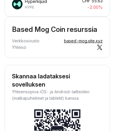
CHF
55.63
Hyperliquid
-2.00%
HYPE
Based Mog Coin resurssia
Verkkosivusto
based-mog.site.xyz
Yhteisö
Skannaa ladataksesi
sovelluksen
Yhteensopiva iOS- ja Android-laitteiden
(matkapuhelimet ja tabletit) kanssa