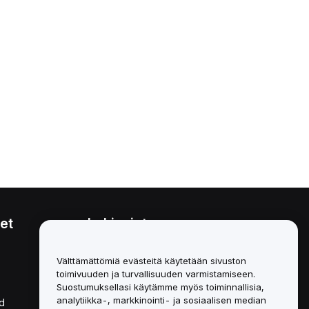
et
Lakiasiat
Eturistiriitapolitiikka
Välttämättömiä evästeitä käytetään sivuston
toimivuuden ja turvallisuuden varmistamiseen.
Yhteenveto säilytys- ja
hallinnointikäytännöstä
Suostumuksellasi käytämme myös toiminnallisia,
analytiikka-, markkinointi- ja sosiaalisen median
d