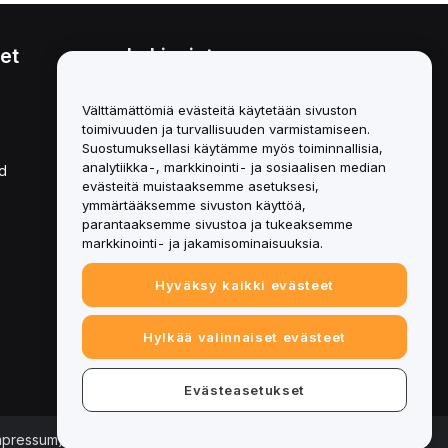
et
Lakiasiat
Eturistiriitapolitiikka
Välttämättömiä evästeitä käytetään sivuston
toimivuuden ja turvallisuuden varmistamiseen.
Yhteenveto säilytys- ja
hallinnointikäytännöstä
Suostumuksellasi käytämme myös toiminnallisia,
analytiikka-, markkinointi- ja sosiaalisen median
d
ESG-tiedot
evästeitä muistaaksemme asetuksesi,
ymmärtääksemme sivuston käyttöä,
Crypto-Asset White Papers
parantaaksemme sivustoa ja tukeaksemme
markkinointi- ja jakamisominaisuuksia.
Hyväksy kaikki evästeet
Hylkää valinnaiset evästeet
Evästeasetukset
Impressum)
|
Evästeasetukset