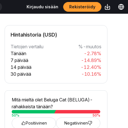
Rekisteröidy
Kirjaudu sisään
Hintahistoria (USD)
Tietojen vertailu
%-muutos
Tänään
-2.78%
7 päivää
-14.89%
14 päivää
-12.40%
30 päivää
-10.16%
Mitä mieltä olet Beluga Cat (BELUGA)-
rahakkeista tänään?
50
%
50
%
Positiivinen
Negatiivinen