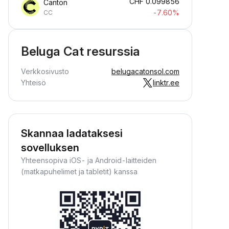
CHF
0.099856
Canton
-7.60%
CC
Beluga Cat resurssia
Verkkosivusto
belugacatonsol.com
Yhteisö
linktr.ee
Skannaa ladataksesi
sovelluksen
Yhteensopiva iOS- ja Android-laitteiden
(matkapuhelimet ja tabletit) kanssa