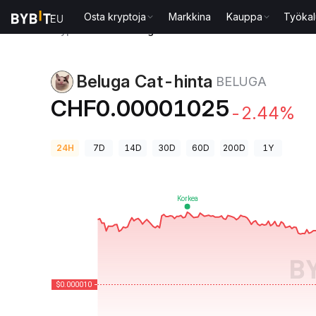
Osta kryptoja
Markkina
Kauppa
Työkal
Kryptohinnat
Beluga Cat-hinta BELUGA
Beluga Cat-hinta
BELUGA
CHF0.00001025
-2.44%
24H
7D
14D
30D
60D
200D
1Y