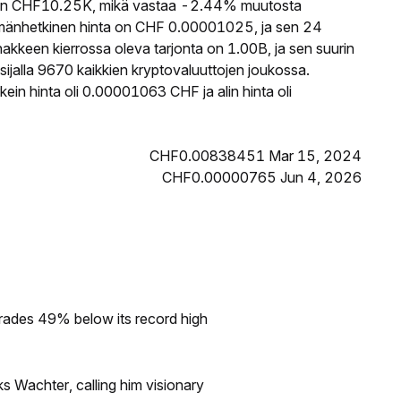
n CHF10.25K, mikä vastaa -2.44% muutosta
mänhetkinen hinta on CHF 0.00001025, ja sen 24
keen kierrossa oleva tarjonta on 1.00B, ja sen suurin
jalla 9670 kaikkien kryptovaluuttojen joukossa.
n hinta oli 0.00001063 CHF ja alin hinta oli
CHF0.00838451 Mar 15, 2024
CHF0.00000765 Jun 4, 2026
rades 49% below its record high
s Wachter, calling him visionary