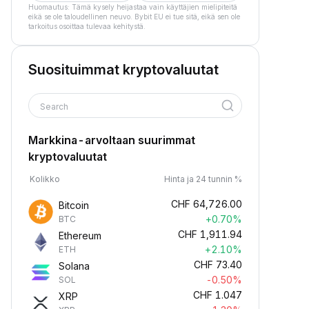
Huomautus: Tämä kysely heijastaa vain käyttäjien mielipiteitä
eikä se ole taloudellinen neuvo. Bybit EU ei tue sitä, eikä sen ole
tarkoitus osoittaa tulevaa kehitystä.
Suosituimmat kryptovaluutat
Search
Markkina-arvoltaan suurimmat
kryptovaluutat
Kolikko
Hinta ja 24 tunnin %
CHF
64,726.00
Bitcoin
+0.70%
BTC
CHF
1,911.94
Ethereum
+2.10%
ETH
CHF
73.40
Solana
-0.50%
SOL
CHF
1.047
XRP