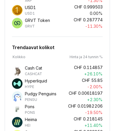
-1.30%
XRP
CHF
0.999503
USD1
0.00%
USD1
CHF
0.287774
GRVT Token
-11.30%
GRVT
Trendaavat kolikot
Kolikko
Hinta ja 24 tunnin %
CHF
0.114857
Cash Cat
+26.10%
CASHCAT
CHF
55.85
Hyperliquid
-2.00%
HYPE
CHF
0.00618197
Pudgy Penguins
+2.30%
PENGU
CHF
0.01982206
Pons
-19.50%
PONS
CHF
0.218145
Heima
+11.40%
HEI