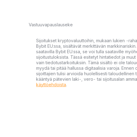
Vastuuvapauslauseke
Sijoitukset kryptovaluuttoihin, mukaan lukien -rah
Bybit EU:ssa, sisältävät merkittävän markkinariskin. 
saatavilla Bybit EU:ssa, se voi tulla saataville my
sijoitustuloksista. Tässä esitetyt hintatiedot ja muut 
vain tiedotustarkoituksiin. Tämä sisältö ei ole talou
myydä tai pitää hallussa digitaalisia varoja. Ennen di
sijoittajien tulisi arvioida huolellisesti taloudellin
kääntyä pätevien laki-, vero- tai sijoitusalan ammat
käyttöehdoista
.