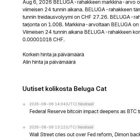
Aug 6, 2026 BELUGA-rahakkeen markkina-arvo o
viimeisen 24 tunnin aikana. BELUGA-rahakkeen tä
tunnin treidausvolyymi on CHF 27.26. BELUGA-rahak
tarjonta on 1.00B. Markkina-arvoltaan BELUGA on si
Viimeisen 24 tunnin aikana BELUGA-rahakkeen korkei
0.00001018 CHF.
Korkein hinta ja päivämäärä
Alin hinta ja päivämäärä
Uutiset kolikosta Beluga Cat
2026-08-06 14:04
(UTC)
Neutraali
Federal Reserve bitcoin impact deepens as BTC t
2026-08-06 13:12
(UTC)
Neutraali
Wall Street cries out over Fed reform, Dimon back