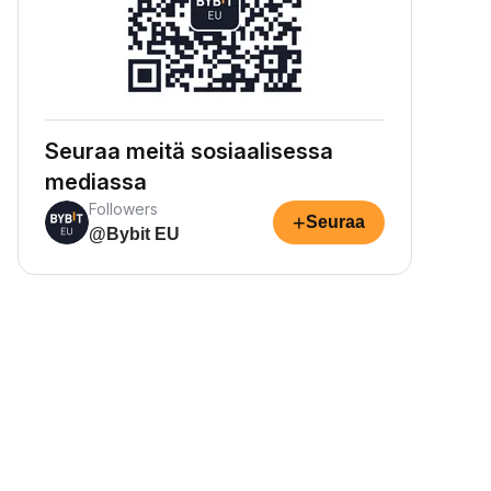
Seuraa meitä sosiaalisessa
mediassa
Followers
+
Seuraa
@Bybit EU