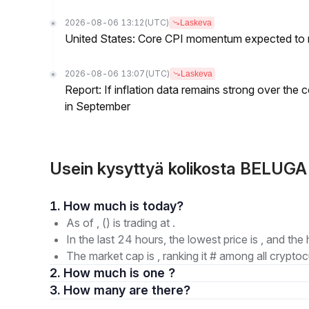
2026-08-06 13:12
(UTC)
Laskeva
United States: Core CPI momentum expected to re
2026-08-06 13:07
(UTC)
Laskeva
Report: If inflation data remains strong over the 
in September
Usein kysyttyä kolikosta BELUGA
1. How much is today?
As of , () is trading at .
In the last 24 hours, the lowest price is , and the 
The market cap is , ranking it # among all cryptoc
2. How much is one ?
3. How many are there?