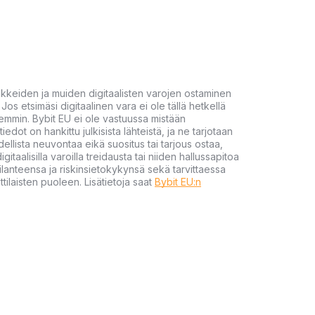
akkeiden ja muiden digitaalisten varojen ostaminen
Jos etsimäsi digitaalinen vara ei ole tällä hetkellä
öhemmin. Bybit EU ei ole vastuussa mistään
tiedot on hankittu julkisista lähteistä, ja ne tarjotaan
dellista neuvontaa eikä suositus tai tarjous ostaa,
gitaalisilla varoilla treidausta tai niiden hallussapitoa
en tilanteensa ja riskinsietokykynsä sekä tarvittaessa
tilaisten puoleen. Lisätietoja saat
Bybit EU:n