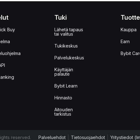
lut
Tuki
Tuotte
ick Buy
Lähetä tapaus
Kauppa
tai valitus
jelma
Earn
Tukikeskus
eluohjelma
Bybit Car
Palvelukeskus
API
Käyttäjän
palaute
anking
Bybit Learn
Hinnasto
Aitouden
tarkistus
ights reserved.
Palveluehdot
|
Tietosuojaehdot
|
Yritystiedot (