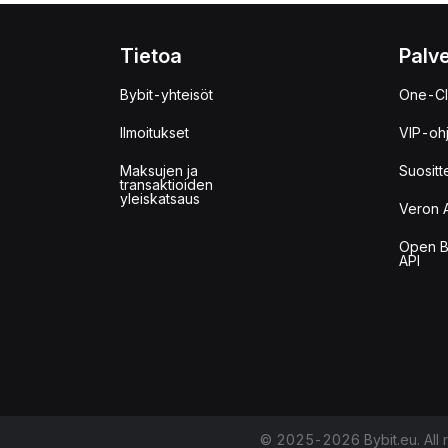
Tietoa
Palve
Bybit-yhteisöt
One-Cl
Ilmoitukset
VIP-oh
Maksujen ja
Suositt
transaktioiden
yleiskatsaus
Veron 
Open B
API
© 2025-2026 Bybit.eu. All r