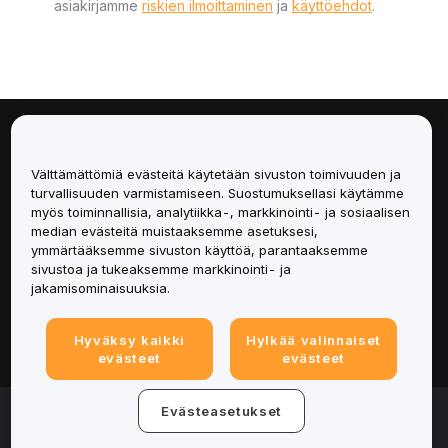
asiakirjamme
riskien ilmoittaminen
ja
käyttöehdot
.
Tietoa
Välttämättömiä evästeitä käytetään sivuston toimivuuden ja
Palvelut
turvallisuuden varmistamiseen. Suostumuksellasi käytämme
myös toiminnallisia, analytiikka-, markkinointi- ja sosiaalisen
median evästeitä muistaaksemme asetuksesi,
Tuki
ymmärtääksemme sivuston käyttöä, parantaaksemme
sivustoa ja tukeaksemme markkinointi- ja
Tuotteet
jakamisominaisuuksia.
Lakiasiat
Hyväksy kaikki
Hylkää valinnaiset
evästeet
evästeet
© 2025-2026 Bybit.eu. All rights reserved.
Evästeasetukset
Palveluehdot
|
Tietosuojaehdot
|
Yritystiedot