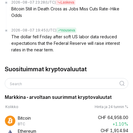
2026-08-07 23:28
(UTC)
Laskeva
Bitcoin Still in Death Cross as Jobs Miss Cuts Rate-Hike
Odds
2026-08-07 19:45
(UTC)
nouseva
The dollar fell Friday after soft US labor data reduced
expectations that the Federal Reserve will raise interest
rates in the near term.
Suosituimmat kryptovaluutat
Search
Markkina-arvoltaan suurimmat kryptovaluutat
Kolikko
Hinta ja 24 tunnin %
CHF
64,958.00
Bitcoin
+1.10%
BTC
CHF
1,914.94
Ethereum