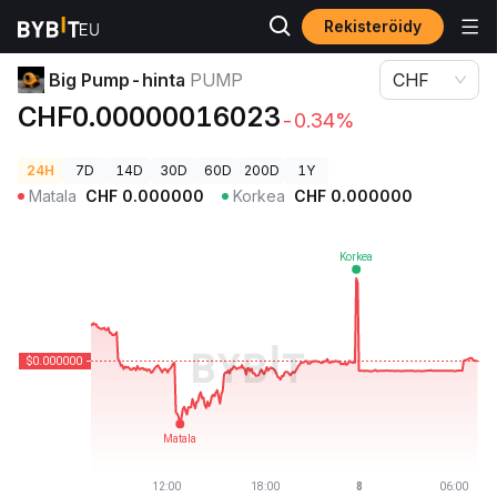
Rekisteröidy
Kryptohinnat
Big Pump-hinta PUMP
Big Pump-hinta
PUMP
CHF
CHF0.00000016023
-0.34%
24H
7D
14D
30D
60D
200D
1Y
Matala
CHF
0.000000
Korkea
CHF
0.000000