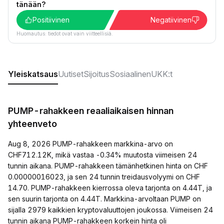
tänään?
Positiivinen
Negatiivinen
Huomautus: tiedot ovat vain viitteellisiä.
Yleiskatsaus
Uutiset
Sijoitus
Sosiaalinen
UKK:t
PUMP-rahakkeen reaaliaikaisen hinnan
yhteenveto
Aug 8, 2026 PUMP-rahakkeen markkina-arvo on
CHF712.12K, mikä vastaa -0.34% muutosta viimeisen 24
tunnin aikana. PUMP-rahakkeen tämänhetkinen hinta on CHF
0.00000016023, ja sen 24 tunnin treidausvolyymi on CHF
14.70. PUMP-rahakkeen kierrossa oleva tarjonta on 4.44T, ja
sen suurin tarjonta on 4.44T. Markkina-arvoltaan PUMP on
sijalla 2979 kaikkien kryptovaluuttojen joukossa. Viimeisen 24
tunnin aikana PUMP-rahakkeen korkein hinta oli