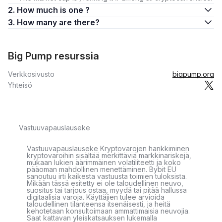
2. How much is one ?
3. How many are there?
Big Pump resurssia
Verkkosivusto
bigpump.org
Yhteisö
Vastuuvapauslauseke
Vastuuvapauslauseke Kryptovarojen hankkiminen
kryptovaroihin sisältää merkittäviä markkinariskejä,
mukaan lukien äärimmäinen volatiliteetti ja koko
pääoman mahdollinen menettäminen. Bybit EU
sanoutuu irti kaikesta vastuusta toimien tuloksista.
Mikään tässä esitetty ei ole taloudellinen neuvo,
suositus tai tarjous ostaa, myydä tai pitää hallussa
digitaalisia varoja. Käyttäjien tulee arvioida
taloudellinen tilanteensa itsenäisesti, ja heitä
kehotetaan konsultoimaan ammattimaisia neuvojia.
Saat kattavan yleiskatsauksen lukemalla