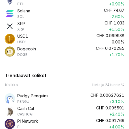
+0.90%
ETH
CHF
74.67
Solana
+2.60%
SOL
CHF
1.033
XRP
+1.50%
XRP
CHF
0.999938
USD1
0.00%
USD1
CHF
0.070285
Dogecoin
+1.70%
DOGE
Trendaavat kolikot
Kolikko
Hinta ja 24 tunnin %
CHF
0.00627621
Pudgy Penguins
+3.10%
PENGU
CHF
0.095591
Cash Cat
+3.40%
CASHCAT
CHF
0.091769
Pi Network
+4.00%
PI