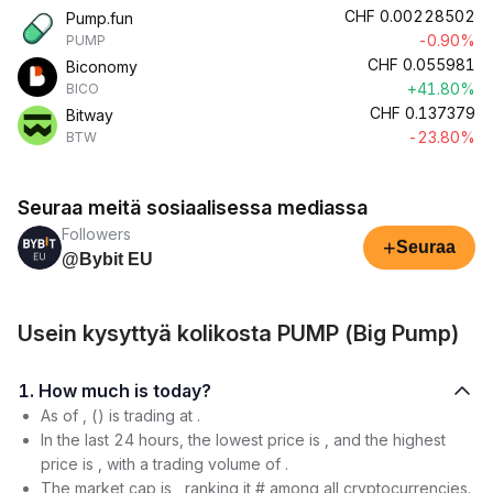
CHF
0.00228502
Pump.fun
-0.90%
PUMP
CHF
0.055981
Biconomy
+41.80%
BICO
CHF
0.137379
Bitway
-23.80%
BTW
Seuraa meitä sosiaalisessa mediassa
Followers
+
Seuraa
@Bybit EU
Usein kysyttyä kolikosta PUMP (Big Pump)
1. How much is today?
As of , () is trading at .
In the last 24 hours, the lowest price is , and the highest
price is , with a trading volume of .
The market cap is , ranking it # among all cryptocurrencies.