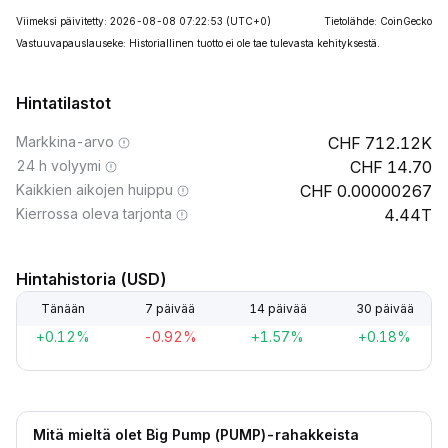
Viimeksi päivitetty: 2026-08-08 07:22:53
(UTC+0)
Tietolähde: CoinGecko
Vastuuvapauslauseke: Historiallinen tuotto ei ole tae tulevasta kehityksestä.
Hintatilastot
Markkina-arvo
712.12K
24 h volyymi
14.70
Kaikkien aikojen huippu
0.00000267
Kierrossa oleva tarjonta
4.44T
Hintahistoria (USD)
Tänään
7 päivää
14 päivää
30 päivää
+0.12%
-0.92%
+1.57%
+0.18%
Mitä mieltä olet Big Pump (PUMP)-rahakkeista