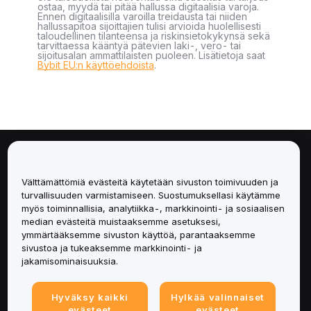
ostaa, myydä tai pitää hallussa digitaalisia varoja.
Ennen digitaalisilla varoilla treidausta tai niiden
hallussapitoa sijoittajien tulisi arvioida huolellisesti
taloudellinen tilanteensa ja riskinsietokykynsä sekä
tarvittaessa kääntyä pätevien laki-, vero- tai
sijoitusalan ammattilaisten puoleen. Lisätietoja saat
Bybit EU:n käyttöehdoista
.
Tietoa
Välttämättömiä evästeitä käytetään sivuston toimivuuden ja
Palvelut
turvallisuuden varmistamiseen. Suostumuksellasi käytämme
myös toiminnallisia, analytiikka-, markkinointi- ja sosiaalisen
median evästeitä muistaaksemme asetuksesi,
Tuki
ymmärtääksemme sivuston käyttöä, parantaaksemme
sivustoa ja tukeaksemme markkinointi- ja
Tuotteet
jakamisominaisuuksia.
Lakiasiat
Hyväksy kaikki
Hylkää valinnaiset
evästeet
evästeet