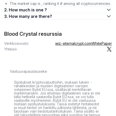
The market cap is , ranking it # among all cryptocurrencies.
2. How much is one ?
3. How many are there?
Blood Crystal resurssia
Verkkosivusto
wiz-eternalcrypt.com
WhitePaper
Yhteisö
Vastuuvapauslauseke
Sijoitukset kryptovaluuttoihin, mukaan lukien -
rahakkeiden ja muiden digitaalisten varojen
ostaminen Bybit EU:ssa, sisältävät merkittävän
markkinariskin. Jos etsimäsi digitaalinen vara ei ole
tällä hetkellä saatavilla Bybit EU:ssa, se voi tulla
saataville myöhemmin. Bybit EU ei ole vastuussa
mistään sijoitustuloksista. Tässä esitetyt hintatiedot
ja muut tiedot on hankittu julkisista lähteistä, ja ne
tarjotaan vain tiedotustarkoituksiin. Tämä sisältö ei
ole taloudellista neuvontaa eikä suositus tai tarjous