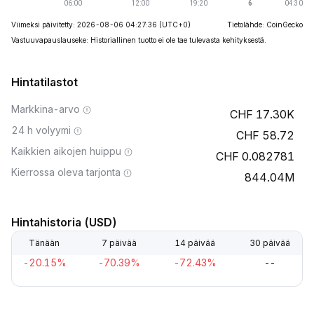
Viimeksi päivitetty: 2026-08-06 04:27:36
(UTC+0)
Tietolähde: CoinGecko
Vastuuvapauslauseke: Historiallinen tuotto ei ole tae tulevasta kehityksestä.
Hintatilastot
Markkina-arvo
17.30K
24 h volyymi
58.72
Kaikkien aikojen huippu
0.082781
Kierrossa oleva tarjonta
844.04M
Hintahistoria (USD)
Tänään
7 päivää
14 päivää
30 päivää
-20.15%
-70.39%
-72.43%
--