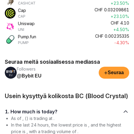
+23.50%
CASHCAT
CHF
0.03209861
Cap
+23.10%
CAP
CHF
4.10
Uniswap
+4.50%
UNI
CHF
0.00235335
Pump.fun
-4.30%
PUMP
Seuraa meitä sosiaalisessa mediassa
Followers
+
Seuraa
@Bybit EU
Usein kysyttyä kolikosta BC (Blood Crystal)
1. How much is today?
As of , () is trading at .
In the last 24 hours, the lowest price is , and the highest
price is , with a trading volume of .