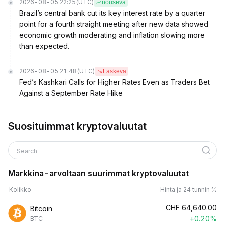
2026-08-05 22:25
(UTC)
nouseva
Brazil’s central bank cut its key interest rate by a quarter
point for a fourth straight meeting after new data showed
economic growth moderating and inflation slowing more
than expected.
2026-08-05 21:48
(UTC)
Laskeva
Fed’s Kashkari Calls for Higher Rates Even as Traders Bet
Against a September Rate Hike
Suosituimmat kryptovaluutat
Search
Markkina-arvoltaan suurimmat kryptovaluutat
Kolikko
Hinta ja 24 tunnin %
CHF
64,640.00
Bitcoin
+0.20%
BTC