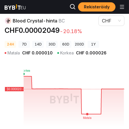
Rekisteröidy
Kryptohinnat
Blood Crystal-hinta BC
Blood Crystal-hinta
BC
CHF
CHF0.00002049
-20.18%
24H
7D
14D
30D
60D
200D
1Y
Matala
CHF
0.000010
Korkea
CHF
0.000026