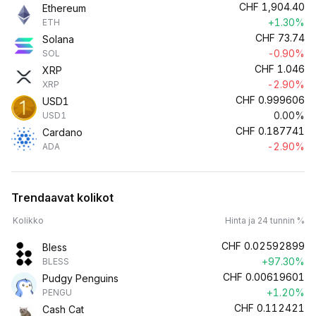
CHF
1,904.40
Ethereum
+1.30%
ETH
CHF
73.74
Solana
-0.90%
SOL
CHF
1.046
XRP
-2.90%
XRP
CHF
0.999606
USD1
0.00%
USD1
CHF
0.187741
Cardano
-2.90%
ADA
Trendaavat kolikot
Kolikko
Hinta ja 24 tunnin %
CHF
0.02592899
Bless
+97.30%
BLESS
CHF
0.00619601
Pudgy Penguins
+1.20%
PENGU
CHF
0.112421
Cash Cat