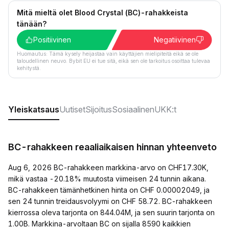
Mitä mieltä olet Blood Crystal (BC)-rahakkeista
tänään?
Positiivinen
Negatiivinen
Huomautus: Tämä kysely heijastaa vain käyttäjien mielipiteitä eikä se ole
taloudellinen neuvo. Bybit EU ei tue sitä, eikä sen ole tarkoitus osoittaa tulevaa
kehitystä.
Yleiskatsaus
Uutiset
Sijoitus
Sosiaalinen
UKK:t
BC-rahakkeen reaaliaikaisen hinnan yhteenveto
Aug 6, 2026 BC-rahakkeen markkina-arvo on CHF17.30K,
mikä vastaa -20.18% muutosta viimeisen 24 tunnin aikana.
BC-rahakkeen tämänhetkinen hinta on CHF 0.00002049, ja
sen 24 tunnin treidausvolyymi on CHF 58.72. BC-rahakkeen
kierrossa oleva tarjonta on 844.04M, ja sen suurin tarjonta on
1.00B. Markkina-arvoltaan BC on sijalla 8590 kaikkien