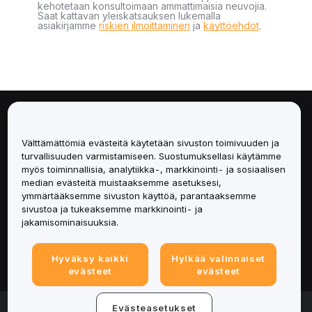
kehotetaan konsultoimaan ammattimaisia neuvojia.
Saat kattavan yleiskatsauksen lukemalla
asiakirjamme
riskien ilmoittaminen
ja
käyttöehdot
.
Tietoa
Välttämättömiä evästeitä käytetään sivuston toimivuuden ja
Palvelut
turvallisuuden varmistamiseen. Suostumuksellasi käytämme
myös toiminnallisia, analytiikka-, markkinointi- ja sosiaalisen
median evästeitä muistaaksemme asetuksesi,
Tuki
ymmärtääksemme sivuston käyttöä, parantaaksemme
sivustoa ja tukeaksemme markkinointi- ja
Tuotteet
jakamisominaisuuksia.
Lakiasiat
Hyväksy kaikki
Hylkää valinnaiset
evästeet
evästeet
© 2025-2026 Bybit.eu. All rights reserved.
Evästeasetukset