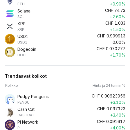
+0.90%
ETH
CHF
74.73
Solana
+2.60%
SOL
CHF
1.033
XRP
+1.50%
XRP
CHF
0.999913
USD1
0.00%
USD1
CHF
0.070277
Dogecoin
+1.70%
DOGE
Trendaavat kolikot
Kolikko
Hinta ja 24 tunnin %
CHF
0.00623056
Pudgy Penguins
+3.10%
PENGU
CHF
0.097323
Cash Cat
+3.40%
CASHCAT
CHF
0.091617
Pi Network
+4.00%
PI