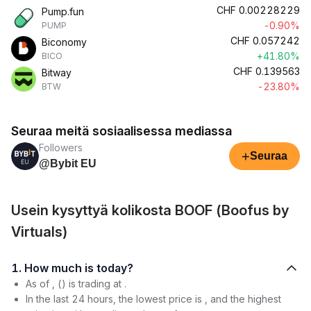
CHF
0.00228229
Pump.fun
-0.90%
PUMP
CHF
0.057242
Biconomy
+41.80%
BICO
CHF
0.139563
Bitway
-23.80%
BTW
Seuraa meitä sosiaalisessa mediassa
Followers
+
Seuraa
@Bybit EU
Usein kysyttyä kolikosta BOOF (Boofus by
Virtuals)
1. How much is today?
As of , () is trading at .
In the last 24 hours, the lowest price is , and the highest