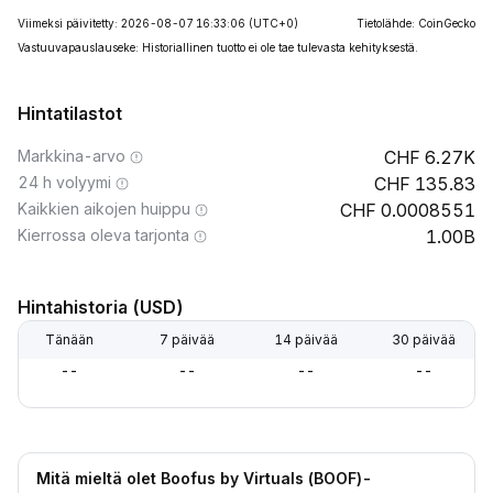
Viimeksi päivitetty: 2026-08-07 16:33:06
(UTC+0)
Tietolähde: CoinGecko
Vastuuvapauslauseke: Historiallinen tuotto ei ole tae tulevasta kehityksestä.
Hintatilastot
Markkina-arvo
6.27K
24 h volyymi
135.83
Kaikkien aikojen huippu
0.0008551
Kierrossa oleva tarjonta
1.00B
Hintahistoria (USD)
Tänään
7 päivää
14 päivää
30 päivää
--
--
--
--
Mitä mieltä olet Boofus by Virtuals (BOOF)-