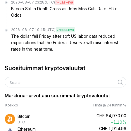
2026-08-07 23:28
(UTC)
Laskeva
Bitcoin Still in Death Cross as Jobs Miss Cuts Rate-Hike
Odds
2026-08-07 19:45
(UTC)
nouseva
The dollar fell Friday after soft US labor data reduced
expectations that the Federal Reserve will raise interest
rates in the near term.
Suosituimmat kryptovaluutat
Search
Markkina-arvoltaan suurimmat kryptovaluutat
Kolikko
Hinta ja 24 tunnin %
CHF
64,970.00
Bitcoin
+1.10%
BTC
CHF
1,914.96
Ethereum