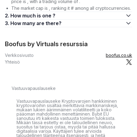
price is , with a trading volume of .
The market cap is , ranking it # among all cryptocurrencies.
2. How much is one ?
3. How many are there?
Boofus by Virtuals resurssia
Verkkosivusto
boofus.co.uk
Yhteisö
Vastuuvapauslauseke
Vastuuvapauslauseke Kryptovarojen hankkiminen
kryptovaroihin sisältää merkittäviä markkinariskejä,
mukaan lukien äärimmäinen volatiliteetti ja koko
pääoman mahdollinen menettäminen. Bybit EU
sanoutuu irti kaikesta vastuusta toimien tuloksista.
Mikään tässä esitetty ei ole taloudellinen neuvo,
suositus tai tarjous ostaa, myydä tai pitää hallussa
digitaalisia varoja. Käyttäjien tulee arvioida
taloudellinen tilanteensa itsenäisesti, ja heitä