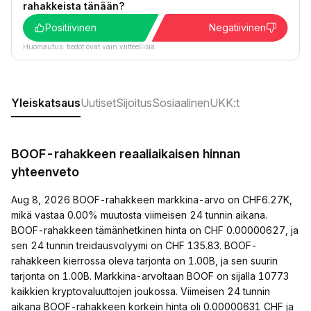
rahakkeista tänään?
Positiivinen
Negatiivinen
Huomautus: tiedot ovat vain viitteellisiä.
Yleiskatsaus
Uutiset
Sijoitus
Sosiaalinen
UKK:t
BOOF-rahakkeen reaaliaikaisen hinnan
yhteenveto
Aug 8, 2026 BOOF-rahakkeen markkina-arvo on CHF6.27K,
mikä vastaa 0.00% muutosta viimeisen 24 tunnin aikana.
BOOF-rahakkeen tämänhetkinen hinta on CHF 0.00000627, ja
sen 24 tunnin treidausvolyymi on CHF 135.83. BOOF-
rahakkeen kierrossa oleva tarjonta on 1.00B, ja sen suurin
tarjonta on 1.00B. Markkina-arvoltaan BOOF on sijalla 10773
kaikkien kryptovaluuttojen joukossa. Viimeisen 24 tunnin
aikana BOOF-rahakkeen korkein hinta oli 0.00000631 CHF ja