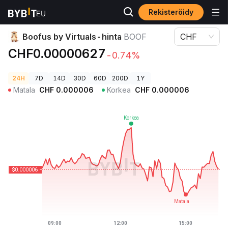
Rekisteröidy
Kryptohinnat
Boofus by Virtuals-hinta BOOF
Boofus by Virtuals-hinta
BOOF
CHF
CHF0.00000627
-0.74%
24H
7D
14D
30D
60D
200D
1Y
Matala
CHF
0.000006
Korkea
CHF
0.000006