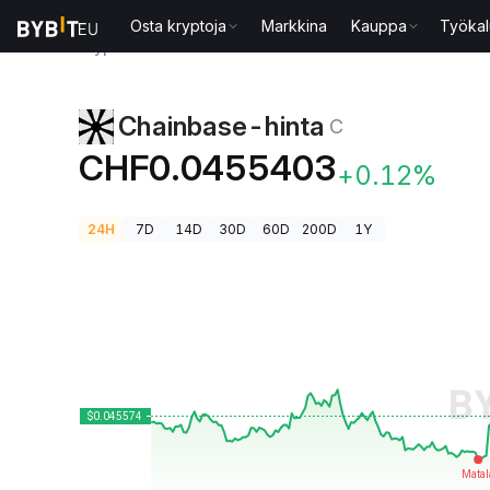
Osta kryptoja
Markkina
Kauppa
Työkal
Kryptohinnat
Chainbase-hinta C
Chainbase-hinta
C
CHF0.0455403
+0.12%
24H
7D
14D
30D
60D
200D
1Y