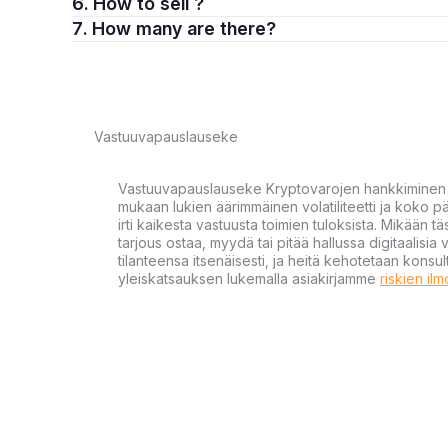
6. How to sell ?
7. How many are there?
Vastuuvapauslauseke
Vastuuvapauslauseke Kryptovarojen hankkiminen kr
mukaan lukien äärimmäinen volatiliteetti ja koko
irti kaikesta vastuusta toimien tuloksista. Mikään tä
tarjous ostaa, myydä tai pitää hallussa digitaalisia 
tilanteensa itsenäisesti, ja heitä kehotetaan kons
yleiskatsauksen lukemalla asiakirjamme
riskien il