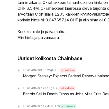
tunnin aikana. C-rahakkeen tämänhetkinen hinta on
CHF 3.54M. C-rahakkeen kierrossa oleva tarjonta o
arvoltaan C on sijalla 1205 kaikkien kryptovaluutto
korkein hinta oli 0.04735714 CHF ja alin hinta oli
Korkein hinta ja päivämäärä
Alin hinta ja päivämäärä
Uutiset kolikosta Chainbase
2026-08-08 00:25
(UTC)
Laskeva
Morgan Stanley: Expects Federal Reserve balance 
2026-08-07 23:28
(UTC)
Laskeva
Bitcoin Still in Death Cross as Jobs Miss Cuts R
2026-08-07 19:45
(UTC)
nouseva