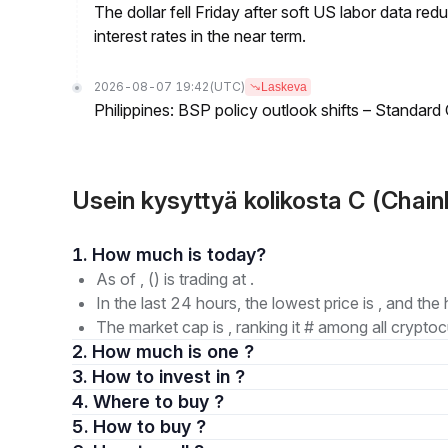
The dollar fell Friday after soft US labor data re
interest rates in the near term.
2026-08-07 19:42
(UTC)
Laskeva
Philippines: BSP policy outlook shifts – Standard
Usein kysyttyä kolikosta C (Chai
1. How much is today?
As of , () is trading at .
In the last 24 hours, the lowest price is , and the 
The market cap is , ranking it # among all cryptoc
2. How much is one ?
3. How to invest in ?
4. Where to buy ?
5. How to buy ?