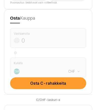
Huomautus: tiedot ovat vain viitteellisiä.
Kauppa
Osta
Vastaanota
Kuluta
CHF
CHF
Osta C-rahakkeita
→
C/CHF-laskuri