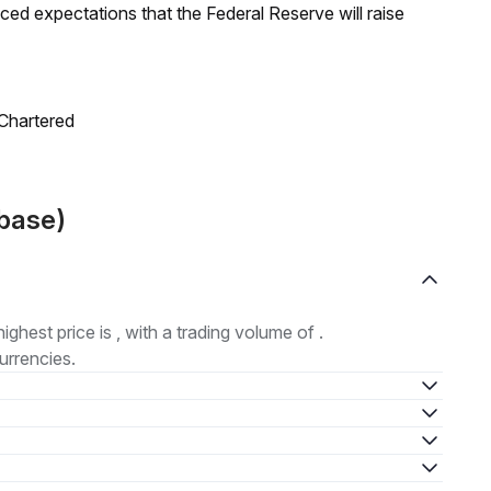
duced expectations that the Federal Reserve will raise
 Chartered
nbase)
highest price is , with a trading volume of .
urrencies.