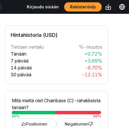
Rekisteröidy
Kirjaudu sisään
Hintahistoria (USD)
Tietojen vertailu
%-muutos
Tänään
+0.72%
7 päivää
+3.69%
14 päivää
-6.70%
30 päivää
-12.11%
Mitä mieltä olet Chainbase (C)-rahakkeista
tänään?
50
%
50
%
Positiivinen
Negatiivinen