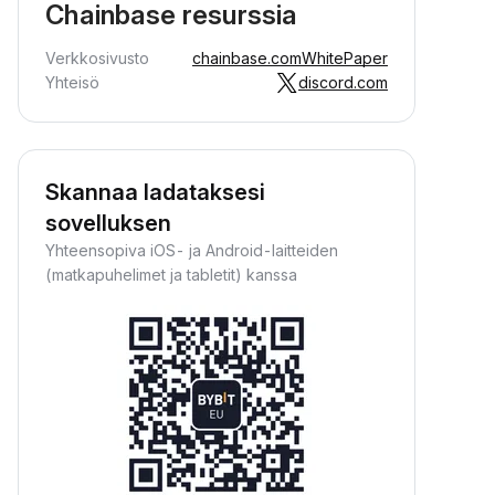
Chainbase resurssia
Verkkosivusto
chainbase.com
WhitePaper
Yhteisö
discord.com
Skannaa ladataksesi
sovelluksen
Yhteensopiva iOS- ja Android-laitteiden
(matkapuhelimet ja tabletit) kanssa