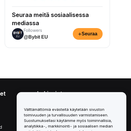
Seuraa meitä sosiaalisessa
mediassa
Followers
+
Seuraa
@Bybit EU
et
Lakiasiat
Eturistiriitapolitiikka
Välttämättömiä evästeitä käytetään sivuston
toimivuuden ja turvallisuuden varmistamiseen.
Yhteenveto säilytys- ja
hallinnointikäytännöstä
Suostumuksellasi käytämme myös toiminnallisia,
analytiikka-, markkinointi- ja sosiaalisen median
d