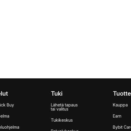
lut
Tuki
Tuotte
ick Buy
Lähetä tapaus
Kauppa
tai valitus
jelma
Earn
Tukikeskus
eluohjelma
Bybit Car