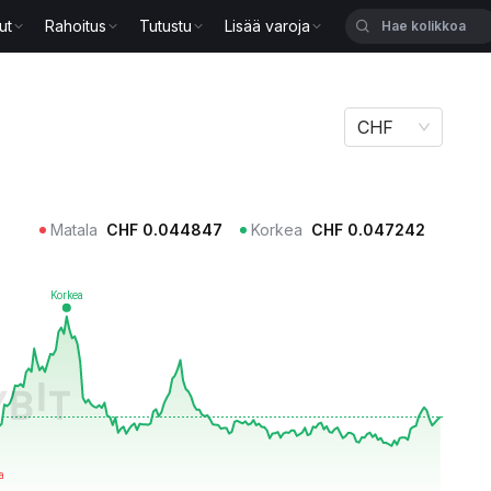
ut
Rahoitus
Tutustu
Lisää varoja
CHF
Matala
CHF
0.044847
Korkea
CHF
0.047242