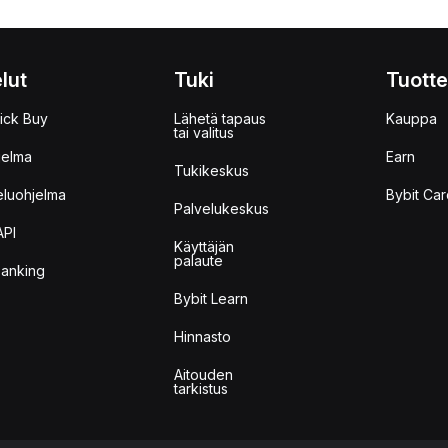
lut
Tuki
Tuotte
ick Buy
Lähetä tapaus
Kauppa
tai valitus
jelma
Earn
Tukikeskus
eluohjelma
Bybit Car
Palvelukeskus
API
Käyttäjän
palaute
anking
Bybit Learn
Hinnasto
Aitouden
tarkistus