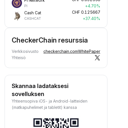
Pi Network
+4.70%
PI
CHF
0.125667
Cash Cat
+37.40%
CASHCAT
CheckerChain resurssia
Verkkosivusto
checkerchain.com
WhitePaper
Yhteisö
Skannaa ladataksesi
sovelluksen
Yhteensopiva iOS- ja Android-laitteiden
(matkapuhelimet ja tabletit) kanssa