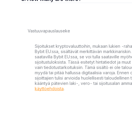
Vastuuvapauslauseke
Sijoitukset kryptovaluuttoihin, mukaan lukien -rah
Bybit EU:ssa, sisältävät merkittävän markkinariskin. 
saatavilla Bybit EU:ssa, se voi tulla saataville my
sijoitustuloksista. Tässä esitetyt hintatiedot ja muut 
vain tiedotustarkoituksiin. Tämä sisältö ei ole talou
myydä tai pitää hallussa digitaalisia varoja. Ennen di
sijoittajien tulisi arvioida huolellisesti taloudellin
kääntyä pätevien laki-, vero- tai sijoitusalan ammat
käyttöehdoista
.