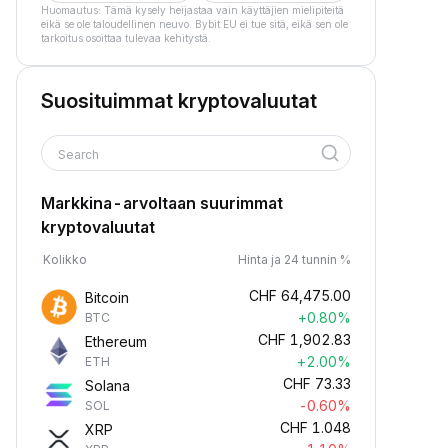
Huomautus: Tämä kysely heijastaa vain käyttäjien mielipiteitä
eikä se ole taloudellinen neuvo. Bybit EU ei tue sitä, eikä sen ole
tarkoitus osoittaa tulevaa kehitystä.
Suosituimmat kryptovaluutat
Search
Markkina-arvoltaan suurimmat
kryptovaluutat
Kolikko
Hinta ja 24 tunnin %
CHF
64,475.00
Bitcoin
+0.80%
BTC
CHF
1,902.83
Ethereum
+2.00%
ETH
CHF
73.33
Solana
-0.60%
SOL
CHF
1.048
XRP