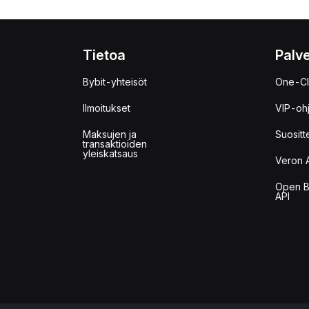
Tietoa
Palve
Bybit-yhteisöt
One-Cl
Ilmoitukset
VIP-oh
Maksujen ja
Suositt
transaktioiden
yleiskatsaus
Veron 
Open B
API