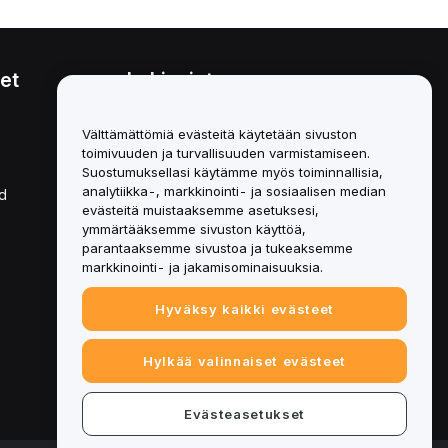
et
Lakiasiat
Eturistiriitapolitiikka
Välttämättömiä evästeitä käytetään sivuston
toimivuuden ja turvallisuuden varmistamiseen.
Yhteenveto säilytys- ja
hallinnointikäytännöstä
Suostumuksellasi käytämme myös toiminnallisia,
analytiikka-, markkinointi- ja sosiaalisen median
d
ESG-tiedot
evästeitä muistaaksemme asetuksesi,
ymmärtääksemme sivuston käyttöä,
Crypto-Asset White Papers
parantaaksemme sivustoa ja tukeaksemme
markkinointi- ja jakamisominaisuuksia.
Hyväksy kaikki evästeet
Hylkää valinnaiset evästeet
Evästeasetukset