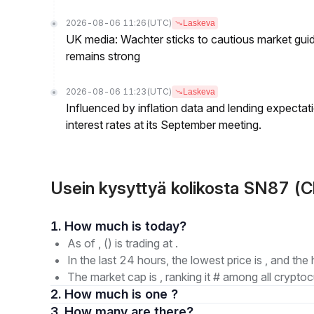
2026-08-06 11:26
(UTC)
Laskeva
UK media: Wachter sticks to cautious market guida
remains strong
2026-08-06 11:23
(UTC)
Laskeva
Influenced by inflation data and lending expectat
interest rates at its September meeting.
Usein kysyttyä kolikosta SN87 (
1. How much is today?
As of , () is trading at .
In the last 24 hours, the lowest price is , and the 
The market cap is , ranking it # among all cryptoc
2. How much is one ?
3. How many are there?