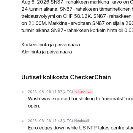
Aug 6, 2026 SN87-rahakkeen markkina-arvo on C
24 tunnin aikana. SN87-rahakkeen tämänhetkinen h
treidausvolyymi on CHF 58.12K. SN87-rahakkeen kie
on 21.00M. Markkina-arvoltaan SN87 on sijalla 290
tunnin aikana SN87-rahakkeen korkein hinta oli 0.6
Korkein hinta ja päivämäärä
Alin hinta ja päivämäärä
Uutiset kolikosta CheckerChain
2026-08-06 11:57
(UTC)
Laskeva
Wash was exposed for sticking to 'minimalist' c
open.
2026-08-06 11:43
(UTC)
Neutraali
Euro edges down while US NFP takes centre sta