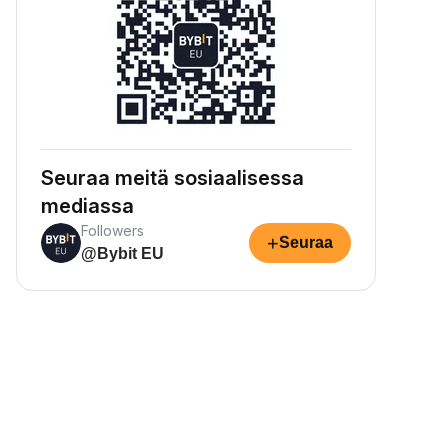
Seuraa meitä sosiaalisessa
mediassa
Followers
+
Seuraa
@Bybit EU