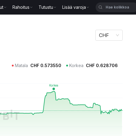
ut
Rahoitus
Tutustu
Lisää varoja
CHF
Matala
CHF
0.573550
Korkea
CHF
0.628706