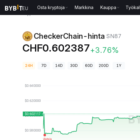
Osta kryptoja
Markkina
Kauppa
Työkal
Kryptohinnat
CheckerChain-hinta SN87
CheckerChain-hinta
SN87
CHF0.602387
+3.76%
24H
7D
14D
30D
60D
200D
1Y