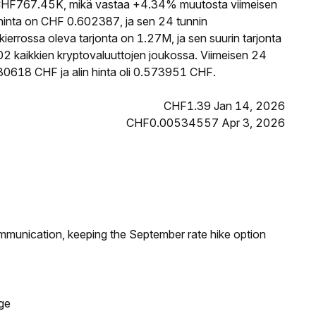
HF767.45K, mikä vastaa +4.34% muutosta viimeisen
inta on CHF 0.602387, ja sen 24 tunnin
rrossa oleva tarjonta on 1.27M, ja sen suurin tarjonta
2 kaikkien kryptovaluuttojen joukossa. Viimeisen 24
30618 CHF ja alin hinta oli 0.573951 CHF.
CHF1.39 Jan 14, 2026
CHF0.00534557 Apr 3, 2026
ommunication, keeping the September rate hike option
ge