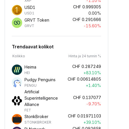
-1.10%
XRP
CHF
0.999305
USD1
0.00%
USD1
CHF
0.291666
GRVT Token
-15.60%
GRVT
Trendaavat kolikot
Kolikko
Hinta ja 24 tunnin %
CHF
0.287249
Heima
+83.10%
HEI
CHF
0.00614805
Pudgy Penguins
+1.40%
PENGU
Artificial
CHF
0.137077
Superintelligence
-9.70%
Alliance
FET
CHF
0.01971103
StonkBroker
+39.10%
STONKBROKER
CHF
0.092658