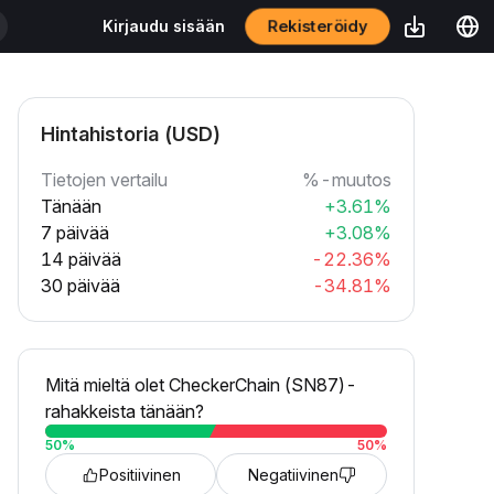
Rekisteröidy
Kirjaudu sisään
Hintahistoria (USD)
Tietojen vertailu
%-muutos
Tänään
+3.61%
7 päivää
+3.08%
14 päivää
-22.36%
30 päivää
-34.81%
Mitä mieltä olet CheckerChain (SN87)-
rahakkeista tänään?
50
%
50
%
Positiivinen
Negatiivinen