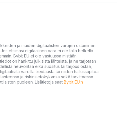
akkeiden ja muiden digitaalisten varojen ostaminen
Jos etsimäsi digitaalinen vara ei ole tällä hetkellä
öhemmin. Bybit EU ei ole vastuussa mistään
tiedot on hankittu julkisista lähteistä, ja ne tarjotaan
dellista neuvontaa eikä suositus tai tarjous ostaa,
gitaalisilla varoilla treidausta tai niiden hallussapitoa
en tilanteensa ja riskinsietokykynsä sekä tarvittaessa
tilaisten puoleen. Lisätietoja saat
Bybit EU:n