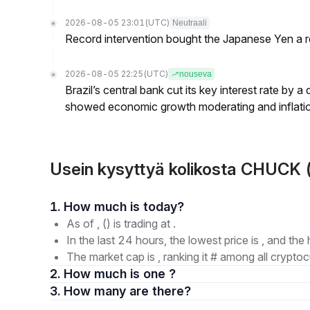
2026-08-05 23:01
(UTC)
Neutraali
Record intervention bought the Japanese Yen a r
2026-08-05 22:25
(UTC)
nouseva
Brazil’s central bank cut its key interest rate by a
showed economic growth moderating and inflati
Usein kysyttyä kolikosta CHUCK
1. How much is today?
As of , () is trading at .
In the last 24 hours, the lowest price is , and the 
The market cap is , ranking it # among all cryptoc
2. How much is one ?
3. How many are there?