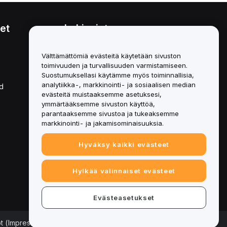
et
Lakiasiat
Eturistiriitapolitiikka
Välttämättömiä evästeitä käytetään sivuston
toimivuuden ja turvallisuuden varmistamiseen.
Yhteenveto säilytys- ja
hallinnointikäytännöstä
Suostumuksellasi käytämme myös toiminnallisia,
analytiikka-, markkinointi- ja sosiaalisen median
d
ESG-tiedot
evästeitä muistaaksemme asetuksesi,
ymmärtääksemme sivuston käyttöä,
Crypto-Asset White Papers
parantaaksemme sivustoa ja tukeaksemme
markkinointi- ja jakamisominaisuuksia.
Hyväksy kaikki evästeet
Hylkää valinnaiset evästeet
Evästeasetukset
ot (Impressum)
|
Evästeasetukset