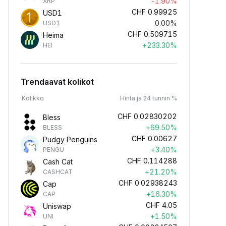
-1.90%
XRP
CHF
0.99925
USD1
0.00%
USD1
CHF
0.509715
Heima
+233.30%
HEI
Trendaavat kolikot
Kolikko
Hinta ja 24 tunnin %
CHF
0.02830202
Bless
+69.50%
BLESS
CHF
0.00627
Pudgy Penguins
+3.40%
PENGU
CHF
0.114288
Cash Cat
+21.20%
CASHCAT
CHF
0.02938243
Cap
+16.30%
CAP
CHF
4.05
Uniswap
+1.50%
UNI