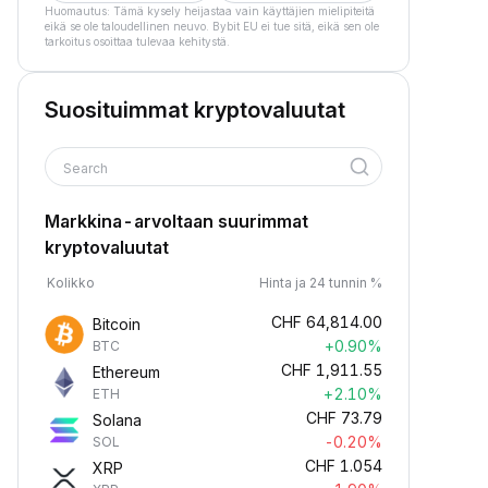
Huomautus: Tämä kysely heijastaa vain käyttäjien mielipiteitä
eikä se ole taloudellinen neuvo. Bybit EU ei tue sitä, eikä sen ole
tarkoitus osoittaa tulevaa kehitystä.
Suosituimmat kryptovaluutat
Search
Markkina-arvoltaan suurimmat
kryptovaluutat
Kolikko
Hinta ja 24 tunnin %
CHF
64,814.00
Bitcoin
+0.90%
BTC
CHF
1,911.55
Ethereum
+2.10%
ETH
CHF
73.79
Solana
-0.20%
SOL
CHF
1.054
XRP