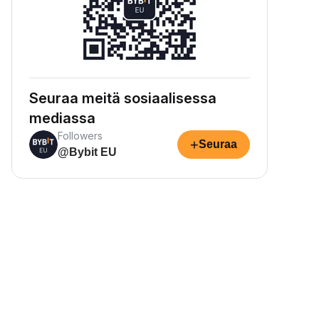
Seuraa meitä sosiaalisessa
mediassa
Followers
+
Seuraa
@Bybit EU