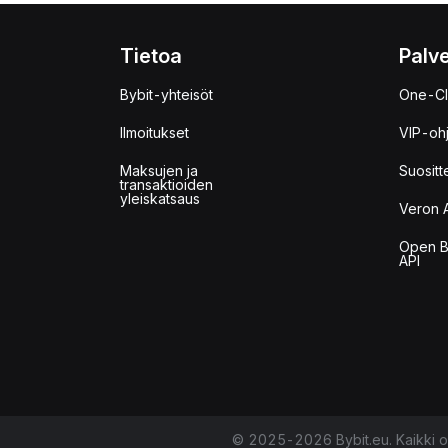
Tietoa
Palve
Bybit-yhteisöt
One-Cl
Ilmoitukset
VIP-oh
Maksujen ja
Suositt
transaktioiden
yleiskatsaus
Veron 
Open B
API
© 2025-2026 Bybit.eu. Kaikki o