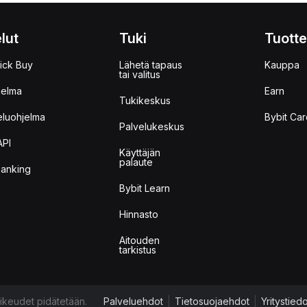
lut
Tuki
Tuotte
ick Buy
Lähetä tapaus
Kauppa
tai valitus
jelma
Earn
Tukikeskus
eluohjelma
Bybit Car
Palvelukeskus
API
Käyttäjän
palaute
anking
Bybit Learn
Hinnasto
Aitouden
tarkistus
ikeudet pidätetään.
Palveluehdot
|
Tietosuojaehdot
|
Yritystied