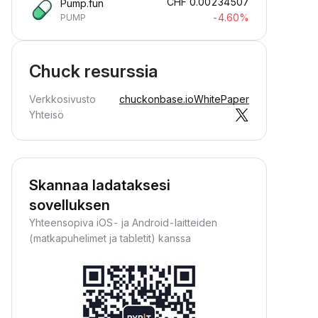
CHF
0.00234507
Pump.fun
-4.60%
PUMP
Chuck resurssia
Verkkosivusto
chuckonbase.io
WhitePaper
Yhteisö
Skannaa ladataksesi
sovelluksen
Yhteensopiva iOS- ja Android-laitteiden
(matkapuhelimet ja tabletit) kanssa