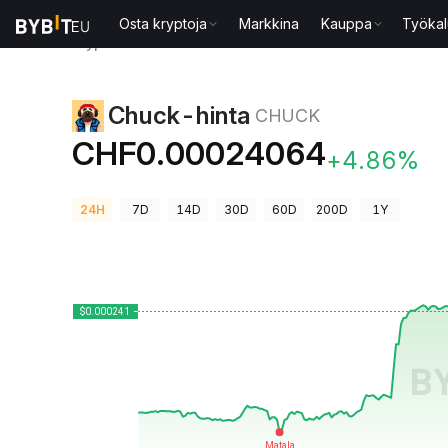
Osta kryptoja
Markkina
Kauppa
Työkal
Kryptohinnat
Chuck-hinta CHUCK
Chuck-hinta
CHUCK
CHF0.00024064
+4.86%
24H
7D
14D
30D
60D
200D
1Y