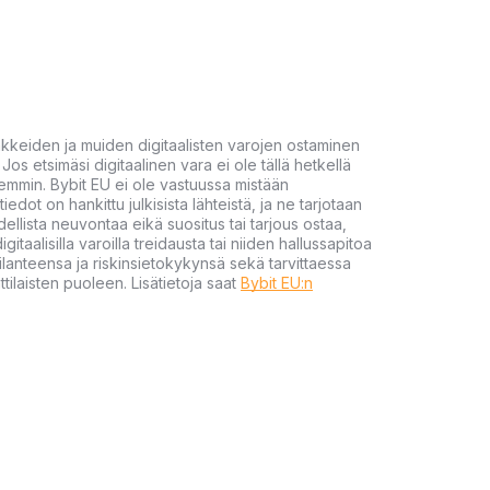
akkeiden ja muiden digitaalisten varojen ostaminen
Jos etsimäsi digitaalinen vara ei ole tällä hetkellä
öhemmin. Bybit EU ei ole vastuussa mistään
tiedot on hankittu julkisista lähteistä, ja ne tarjotaan
dellista neuvontaa eikä suositus tai tarjous ostaa,
gitaalisilla varoilla treidausta tai niiden hallussapitoa
en tilanteensa ja riskinsietokykynsä sekä tarvittaessa
tilaisten puoleen. Lisätietoja saat
Bybit EU:n