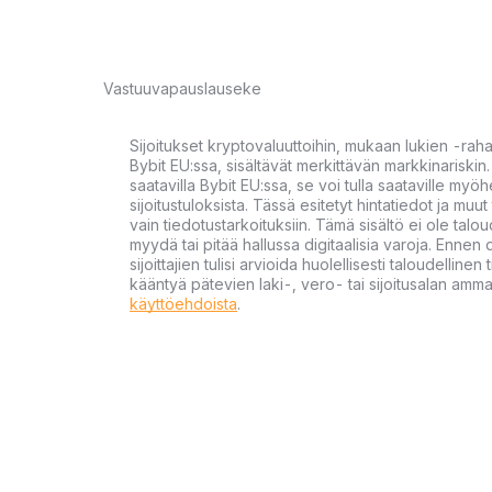
Vastuuvapauslauseke
Sijoitukset kryptovaluuttoihin, mukaan lukien -rah
Bybit EU:ssa, sisältävät merkittävän markkinariskin. 
saatavilla Bybit EU:ssa, se voi tulla saataville my
sijoitustuloksista. Tässä esitetyt hintatiedot ja muut 
vain tiedotustarkoituksiin. Tämä sisältö ei ole talou
myydä tai pitää hallussa digitaalisia varoja. Ennen di
sijoittajien tulisi arvioida huolellisesti taloudellin
kääntyä pätevien laki-, vero- tai sijoitusalan ammat
käyttöehdoista
.