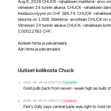
Aug 6, 2026 CHUCK-rahakkeen markkina-arvo on
viimeisen 24 tunnin aikana. CHUCK-rahakkeen täm
treidausvolyymi on CHF 386.74. CHUCK-rahakkeen k
tarjonta on 1.00B. Markkina-arvoltaan CHUCK on sij
Viimeisen 24 tunnin aikana CHUCK-rahakkeen korkein
0.00022783 CHF.
Korkein hinta ja päivämäärä
Alin hinta ja päivämäärä
Uutiset kolikosta Chuck
2026-08-06 04:20
(UTC)
nouseva
Gold pulls back from seven-week high as bulls s
2026-08-06 01:18
(UTC)
Laskeva
Fed's Daly says central bank was right to hold ra