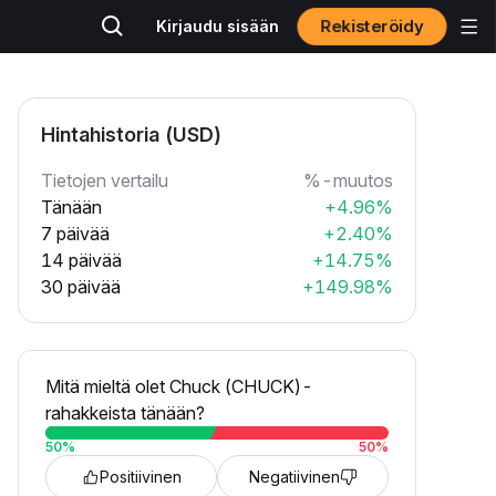
Rekisteröidy
Kirjaudu sisään
Hintahistoria (USD)
Tietojen vertailu
%-muutos
Tänään
+4.96%
7 päivää
+2.40%
14 päivää
+14.75%
30 päivää
+149.98%
Mitä mieltä olet Chuck (CHUCK)-
rahakkeista tänään?
50
%
50
%
Positiivinen
Negatiivinen