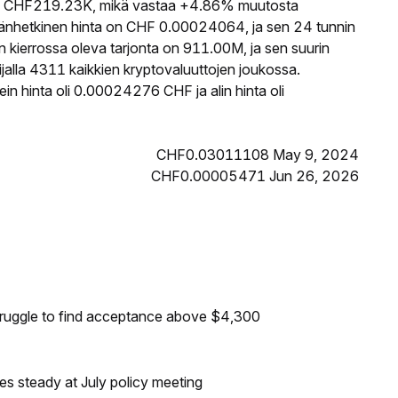
 CHF219.23K, mikä vastaa +4.86% muutosta
änhetkinen hinta on CHF 0.00024064, ja sen 24 tunnin
ierrossa oleva tarjonta on 911.00M, ja sen suurin
alla 4311 kaikkien kryptovaluuttojen joukossa.
 hinta oli 0.00024276 CHF ja alin hinta oli
CHF0.03011108 May 9, 2024
CHF0.00005471 Jun 26, 2026
truggle to find acceptance above $4,300
tes steady at July policy meeting