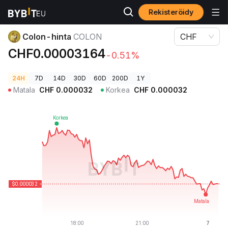
Rekisteröidy
Kryptohinnat
Colon-hinta COLON
Colon-hinta
COLON
CHF
CHF0.00003164
-0.51%
24H
7D
14D
30D
60D
200D
1Y
Matala
CHF
0.000032
Korkea
CHF
0.000032