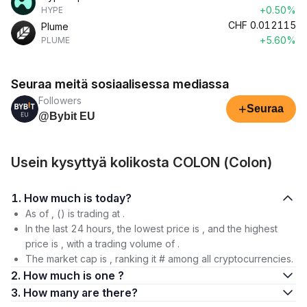
+0.50%
HYPE
CHF
0.012115
Plume
+5.60%
PLUME
Seuraa meitä sosiaalisessa mediassa
Followers
+
Seuraa
@Bybit EU
Usein kysyttyä kolikosta COLON (Colon)
1. How much is today?
As of , () is trading at .
In the last 24 hours, the lowest price is , and the highest
price is , with a trading volume of .
The market cap is , ranking it # among all cryptocurrencies.
2. How much is one ?
3. How many are there?