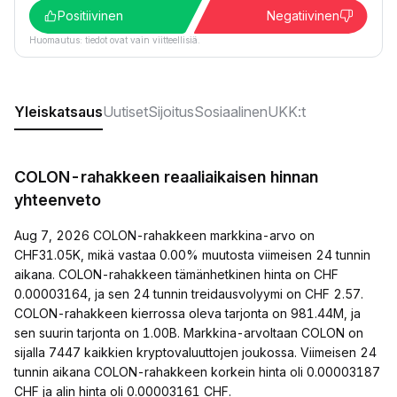
Positiivinen
Negatiivinen
Huomautus: tiedot ovat vain viitteellisiä.
Yleiskatsaus
Uutiset
Sijoitus
Sosiaalinen
UKK:t
COLON-rahakkeen reaaliaikaisen hinnan
yhteenveto
Aug 7, 2026 COLON-rahakkeen markkina-arvo on
CHF31.05K, mikä vastaa 0.00% muutosta viimeisen 24 tunnin
aikana. COLON-rahakkeen tämänhetkinen hinta on CHF
0.00003164, ja sen 24 tunnin treidausvolyymi on CHF 2.57.
COLON-rahakkeen kierrossa oleva tarjonta on 981.44M, ja
sen suurin tarjonta on 1.00B. Markkina-arvoltaan COLON on
sijalla 7447 kaikkien kryptovaluuttojen joukossa. Viimeisen 24
tunnin aikana COLON-rahakkeen korkein hinta oli 0.00003187
CHF ja alin hinta oli 0.00003161 CHF.