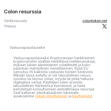
Colon resurssia
Verkkosivusto
colontoken.net
Yhteisö
Vastuuvapauslauseke
Vastuuvapauslauseke Kryptovarojen hankkiminen
kryptovaroihin sisältää merkittäviä markkinariskejä,
mukaan lukien äärimmäinen volatiliteetti ja koko
pääoman mahdollinen menettäminen. Bybit EU
sanoutuu irti kaikesta vastuusta toimien tuloksista.
Mikään tässä esitetty ei ole taloudellinen neuvo,
suositus tai tarjous ostaa, myydä tai pitää hallussa
digitaalisia varoja. Käyttäjien tulee arvioida
taloudellinen tilanteensa itsenäisesti, ja heitä
kehotetaan konsultoimaan ammattimaisia neuvojia.
Saat kattavan yleiskatsauksen lukemalla
asiakirjamme
riskien ilmoittaminen
ja
käyttöehdot
.