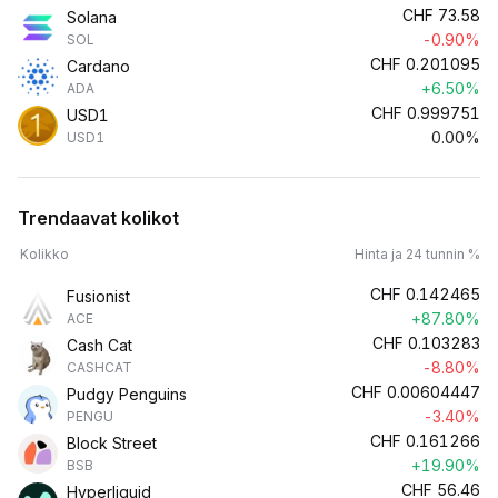
CHF
73.58
Solana
-0.90%
SOL
CHF
0.201095
Cardano
+6.50%
ADA
CHF
0.999751
USD1
0.00%
USD1
Trendaavat kolikot
Kolikko
Hinta ja 24 tunnin %
CHF
0.142465
Fusionist
+87.80%
ACE
CHF
0.103283
Cash Cat
-8.80%
CASHCAT
CHF
0.00604447
Pudgy Penguins
-3.40%
PENGU
CHF
0.161266
Block Street
+19.90%
BSB
CHF
56.46
Hyperliquid