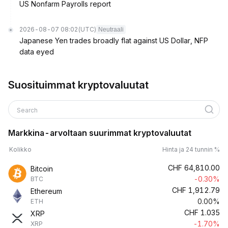
US Nonfarm Payrolls report
2026-08-07 08:02
(UTC)
Neutraali
Japanese Yen trades broadly flat against US Dollar, NFP
data eyed
Suosituimmat kryptovaluutat
Search
Markkina-arvoltaan suurimmat kryptovaluutat
Kolikko
Hinta ja 24 tunnin %
CHF
64,810.00
Bitcoin
-0.30%
BTC
CHF
1,912.79
Ethereum
0.00%
ETH
CHF
1.035
XRP
-1.70%
XRP