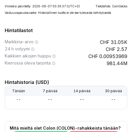
Viimeksi päivitetty: 2026-08-07 00:39:37
(UTC+0)
Tietolähde: CoinGecko
Vastuuvapauslauseke: Historiallinen tuotto ei ole tae tulevasta kehityksestä.
Hintatilastot
Markkina-arvo
31.05K
24 h volyymi
2.57
Kaikkien aikojen huippu
0.00953969
Kierrossa oleva tarjonta
981.44M
Hintahistoria (USD)
Tänään
7 päivää
14 päivää
30 päivää
--
--
--
--
Mitä mieltä olet Colon (COLON)-rahakkeista tänään?