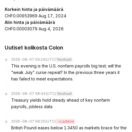
Korkein hinta ja päivämäärä
CHF0.00953969 Aug 17, 2024
Alin hinta ja päivämäärä
CHF0.00003079 Aug 4, 2026
Uutiset kolikosta Colon
2026-08-07 09:24
(UTC)
Neutraali
This evening is the U.S. nonfarm payrolls big test; will the
“weak July” curse repeat? In the previous three years it
has failed to meet expectations.
2026-08-07 08:44
(UTC)
Neutraali
Treasury yields hold steady ahead of key nonfarm
payrolls, jobless data
2026-08-07 08:25
(UTC)
Laskeva
British Pound eases below 1.3450 as markets brace for the