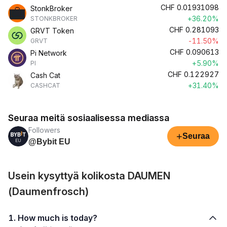
CHF
0.01931098
StonkBroker
+36.20%
STONKBROKER
CHF
0.281093
GRVT Token
-11.50%
GRVT
CHF
0.090613
Pi Network
+5.90%
PI
CHF
0.122927
Cash Cat
+31.40%
CASHCAT
Seuraa meitä sosiaalisessa mediassa
Followers
+
Seuraa
@Bybit EU
Usein kysyttyä kolikosta DAUMEN
(Daumenfrosch)
1. How much is today?