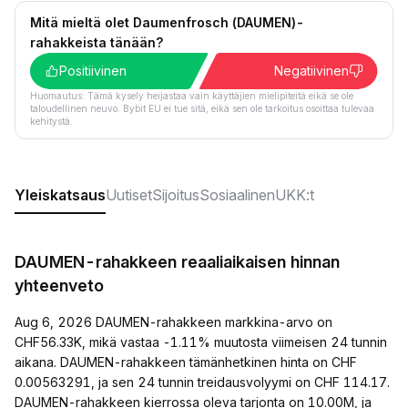
Mitä mieltä olet Daumenfrosch (DAUMEN)-
rahakkeista tänään?
Positiivinen
Negatiivinen
Huomautus: Tämä kysely heijastaa vain käyttäjien mielipiteitä eikä se ole
taloudellinen neuvo. Bybit EU ei tue sitä, eikä sen ole tarkoitus osoittaa tulevaa
kehitystä.
Yleiskatsaus
Uutiset
Sijoitus
Sosiaalinen
UKK:t
DAUMEN-rahakkeen reaaliaikaisen hinnan
yhteenveto
Aug 6, 2026 DAUMEN-rahakkeen markkina-arvo on
CHF56.33K, mikä vastaa -1.11% muutosta viimeisen 24 tunnin
aikana. DAUMEN-rahakkeen tämänhetkinen hinta on CHF
0.00563291, ja sen 24 tunnin treidausvolyymi on CHF 114.17.
DAUMEN-rahakkeen kierrossa oleva tarjonta on 10.00M, ja