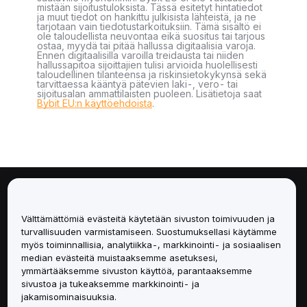
mistään sijoitustuloksista. Tässä esitetyt hintatiedot
ja muut tiedot on hankittu julkisista lähteistä, ja ne
tarjotaan vain tiedotustarkoituksiin. Tämä sisältö ei
ole taloudellista neuvontaa eikä suositus tai tarjous
ostaa, myydä tai pitää hallussa digitaalisia varoja.
Ennen digitaalisilla varoilla treidausta tai niiden
hallussapitoa sijoittajien tulisi arvioida huolellisesti
taloudellinen tilanteensa ja riskinsietokykynsä sekä
tarvittaessa kääntyä pätevien laki-, vero- tai
sijoitusalan ammattilaisten puoleen. Lisätietoja saat
Bybit EU:n käyttöehdoista
.
Tietoa
Välttämättömiä evästeitä käytetään sivuston toimivuuden ja
Palvelut
turvallisuuden varmistamiseen. Suostumuksellasi käytämme
myös toiminnallisia, analytiikka-, markkinointi- ja sosiaalisen
median evästeitä muistaaksemme asetuksesi,
Tuki
ymmärtääksemme sivuston käyttöä, parantaaksemme
sivustoa ja tukeaksemme markkinointi- ja
Tuotteet
jakamisominaisuuksia.