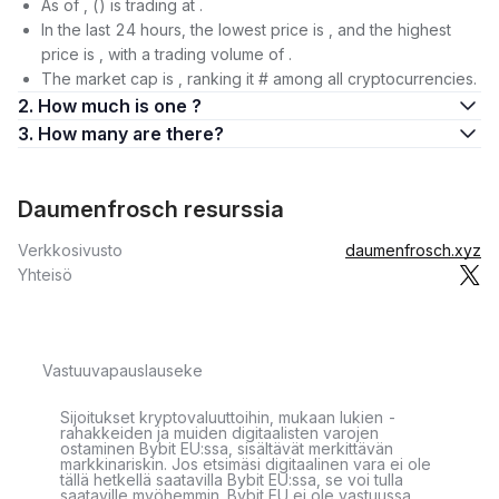
As of , () is trading at .
In the last 24 hours, the lowest price is , and the highest
price is , with a trading volume of .
The market cap is , ranking it # among all cryptocurrencies.
2. How much is one ?
3. How many are there?
Daumenfrosch resurssia
Verkkosivusto
daumenfrosch.xyz
Yhteisö
Vastuuvapauslauseke
Sijoitukset kryptovaluuttoihin, mukaan lukien -
rahakkeiden ja muiden digitaalisten varojen
ostaminen Bybit EU:ssa, sisältävät merkittävän
markkinariskin. Jos etsimäsi digitaalinen vara ei ole
tällä hetkellä saatavilla Bybit EU:ssa, se voi tulla
saataville myöhemmin. Bybit EU ei ole vastuussa