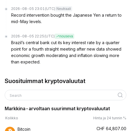
2026-08-05 23:01
(UTC)
Neutraali
Record intervention bought the Japanese Yen a return to
mid-May levels.
2026-08-05 22:25
(UTC)
nouseva
Brazil’s central bank cut its key interest rate by a quarter
point for a fourth straight meeting after new data showed
economic growth moderating and inflation slowing more
than expected.
Suosituimmat kryptovaluutat
Search
Markkina-arvoltaan suurimmat kryptovaluutat
Kolikko
Hinta ja 24 tunnin %
CHF
64,807.00
Bitcoin