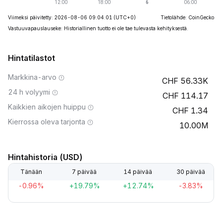
Viimeksi päivitetty: 2026-08-06 09:04:01
(UTC+0)
Tietolähde: CoinGecko
Vastuuvapauslauseke: Historiallinen tuotto ei ole tae tulevasta kehityksestä.
Hintatilastot
Markkina-arvo
56.33K
24 h volyymi
114.17
Kaikkien aikojen huippu
1.34
Kierrossa oleva tarjonta
10.00M
Hintahistoria (USD)
Tänään
7 päivää
14 päivää
30 päivää
-0.96%
+19.79%
+12.74%
-3.83%