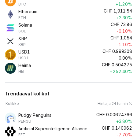
+1.20%
BTC
CHF
1,911.54
Ethereum
+2.30%
ETH
CHF
73.86
Solana
-0.10%
SOL
CHF
1.054
XRP
-1.10%
XRP
CHF
0.999308
USD1
0.00%
USD1
CHF
0.504275
Heima
+252.40%
HEI
Trendaavat kolikot
Kolikko
Hinta ja 24 tunnin %
CHF
0.00624766
Pudgy Penguins
+3.80%
PENGU
CHF
0.140062
Artificial Superintelligence Alliance
-7.70%
FET