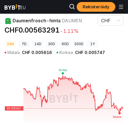
Rekisteröidy
Kryptohinnat
Daumenfrosch-hinta DAUMEN
Daumenfrosch-hinta
DAUMEN
CHF
CHF0.00563291
-1.11%
24H
7D
14D
30D
60D
200D
1Y
Matala
CHF
0.005616
Korkea
CHF
0.005747