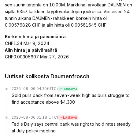
sen suurin tarjonta on 10.00M. Markkina-arvoltaan DAUMEN on
sijalla 6357 kaikkien kryptovaluuttojen joukossa. Viimeisen 24
tunnin aikana DAUMEN-rahakkeen korkein hinta oli
0.00576828 CHF ja alin hinta oli 0.00561645 CHF.
Korkein hinta ja päivämäärä
CHF1.34 Mar 9, 2024
Alin hinta ja päivämäärä
CHF0.00305607 Mar 27, 2026
Uutiset kolikosta Daumenfrosch
2026-08-06 04:20
(UTC)
nouseva
Gold pulls back from seven-week high as bulls struggle to
find acceptance above $4,300
2026-08-06 01:18
(UTC)
Laskeva
Fed's Daly says central bank was right to hold rates steady
at July policy meeting