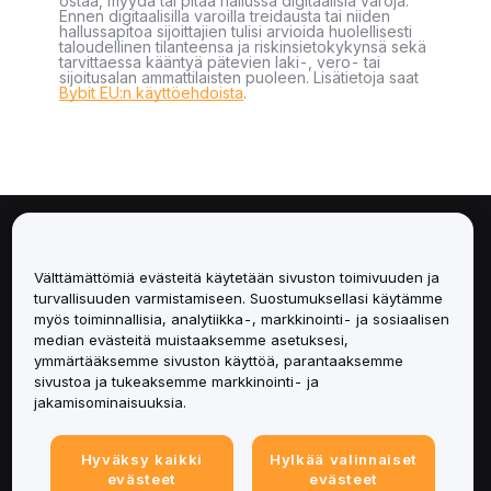
ostaa, myydä tai pitää hallussa digitaalisia varoja.
Ennen digitaalisilla varoilla treidausta tai niiden
hallussapitoa sijoittajien tulisi arvioida huolellisesti
taloudellinen tilanteensa ja riskinsietokykynsä sekä
tarvittaessa kääntyä pätevien laki-, vero- tai
sijoitusalan ammattilaisten puoleen. Lisätietoja saat
Bybit EU:n käyttöehdoista
.
Tietoa
Välttämättömiä evästeitä käytetään sivuston toimivuuden ja
Palvelut
turvallisuuden varmistamiseen. Suostumuksellasi käytämme
myös toiminnallisia, analytiikka-, markkinointi- ja sosiaalisen
median evästeitä muistaaksemme asetuksesi,
Tuki
ymmärtääksemme sivuston käyttöä, parantaaksemme
sivustoa ja tukeaksemme markkinointi- ja
Tuotteet
jakamisominaisuuksia.
Lakiasiat
Hyväksy kaikki
Hylkää valinnaiset
evästeet
evästeet