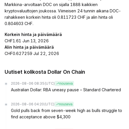
Markkina-arvoltaan DOC on sijalla 1888 kaikkien
kryptovaluuttojen joukossa. Viimeisen 24 tunnin aikana DOC-
rahakkeen korkein hinta oli 0.811723 CHF ja alin hinta oli
0.804603 CHF.
Korkein hinta ja päivämäärä
CHF1.61 Jun 13, 2026
Alin hinta ja päivämäärä
CHF0.627259 Jul 22, 2026
Uutiset kolikosta Dollar On Chain
2026-08-06 08:35
(UTC)
nouseva
Australian Dollar: RBA uneasy pause – Standard Chartered
2026-08-06 04:20
(UTC)
nouseva
Gold pulls back from seven-week high as bulls struggle to
find acceptance above $4,300