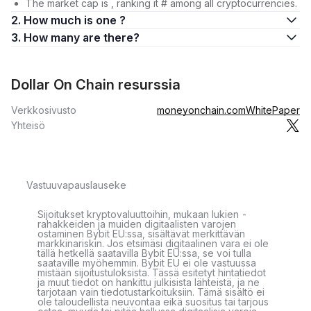
The market cap is , ranking it # among all cryptocurrencies.
2. How much is one ?
3. How many are there?
Dollar On Chain resurssia
Verkkosivusto
moneyonchain.com
WhitePaper
Yhteisö
Vastuuvapauslauseke
Sijoitukset kryptovaluuttoihin, mukaan lukien -
rahakkeiden ja muiden digitaalisten varojen
ostaminen Bybit EU:ssa, sisältävät merkittävän
markkinariskin. Jos etsimäsi digitaalinen vara ei ole
tällä hetkellä saatavilla Bybit EU:ssa, se voi tulla
saataville myöhemmin. Bybit EU ei ole vastuussa
mistään sijoitustuloksista. Tässä esitetyt hintatiedot
ja muut tiedot on hankittu julkisista lähteistä, ja ne
tarjotaan vain tiedotustarkoituksiin. Tämä sisältö ei
ole taloudellista neuvontaa eikä suositus tai tarjous