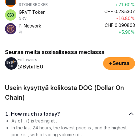
+21.60%
STONKBROKER
CHF
0.285307
GRVT Token
-16.80%
GRVT
CHF
0.090803
Pi Network
+5.90%
PI
Seuraa meitä sosiaalisessa mediassa
Followers
+
Seuraa
@Bybit EU
Usein kysyttyä kolikosta DOC (Dollar On
Chain)
1. How much is today?
As of , () is trading at .
In the last 24 hours, the lowest price is , and the highest
price is , with a trading volume of .