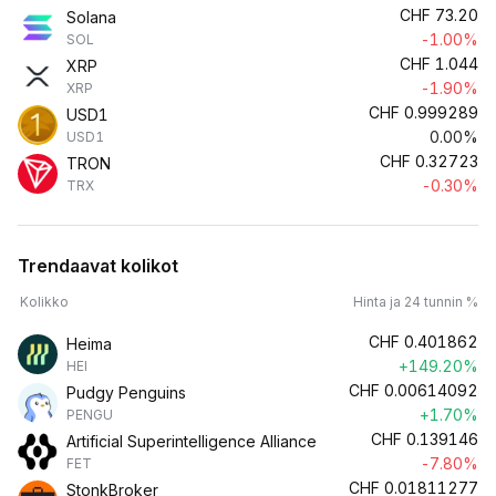
CHF
73.20
Solana
-1.00%
SOL
CHF
1.044
XRP
-1.90%
XRP
CHF
0.999289
USD1
0.00%
USD1
CHF
0.32723
TRON
-0.30%
TRX
Trendaavat kolikot
Kolikko
Hinta ja 24 tunnin %
CHF
0.401862
Heima
+149.20%
HEI
CHF
0.00614092
Pudgy Penguins
+1.70%
PENGU
CHF
0.139146
Artificial Superintelligence Alliance
-7.80%
FET
CHF
0.01811277
StonkBroker