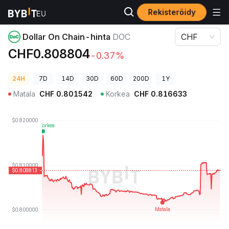
Rekisteröidy
Kryptohinnat
Dollar On Chain-hinta DOC
Dollar On Chain-hinta
DOC
CHF
CHF0.808804
-0.37%
24H
7D
14D
30D
60D
200D
1Y
Matala
CHF
0.801542
Korkea
CHF
0.816633