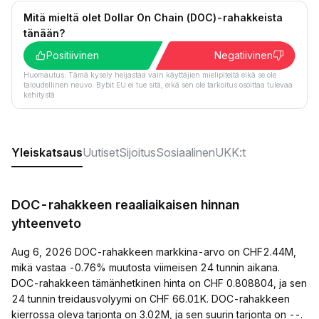
Mitä mieltä olet Dollar On Chain (DOC)-rahakkeista
tänään?
Positiivinen
Negatiivinen
Huomautus: Tämä kysely heijastaa vain käyttäjien mielipiteitä eikä se ole
taloudellinen neuvo. Bybit EU ei tue sitä, eikä sen ole tarkoitus osoittaa tulevaa
kehitystä.
Yleiskatsaus
Uutiset
Sijoitus
Sosiaalinen
UKK:t
DOC-rahakkeen reaaliaikaisen hinnan
yhteenveto
Aug 6, 2026 DOC-rahakkeen markkina-arvo on CHF2.44M,
mikä vastaa -0.76% muutosta viimeisen 24 tunnin aikana.
DOC-rahakkeen tämänhetkinen hinta on CHF 0.808804, ja sen
24 tunnin treidausvolyymi on CHF 66.01K. DOC-rahakkeen
kierrossa oleva tarjonta on 3.02M, ja sen suurin tarjonta on --.