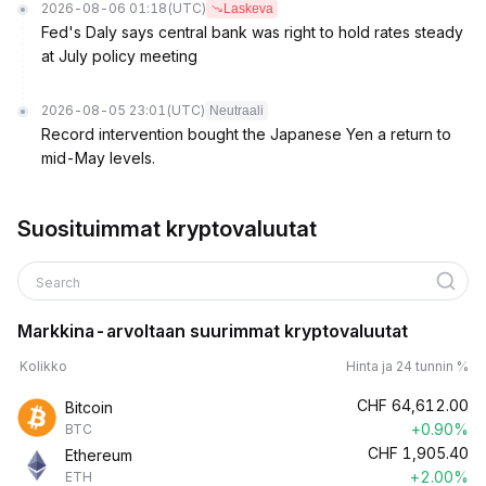
2026-08-06 01:18
(UTC)
Laskeva
Fed's Daly says central bank was right to hold rates steady
at July policy meeting
2026-08-05 23:01
(UTC)
Neutraali
Record intervention bought the Japanese Yen a return to
mid-May levels.
Suosituimmat kryptovaluutat
Search
Markkina-arvoltaan suurimmat kryptovaluutat
Kolikko
Hinta ja 24 tunnin %
CHF
64,612.00
Bitcoin
+0.90%
BTC
CHF
1,905.40
Ethereum
+2.00%
ETH