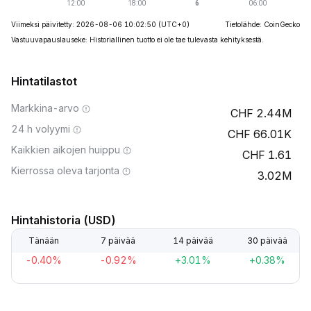
Viimeksi päivitetty: 2026-08-06 10:02:50
(UTC+0)
Tietolähde: CoinGecko
Vastuuvapauslauseke: Historiallinen tuotto ei ole tae tulevasta kehityksestä.
Hintatilastot
Markkina-arvo
2.44M
24 h volyymi
66.01K
Kaikkien aikojen huippu
1.61
Kierrossa oleva tarjonta
3.02M
Hintahistoria (USD)
Tänään
7 päivää
14 päivää
30 päivää
-0.40%
-0.92%
+3.01%
+0.38%