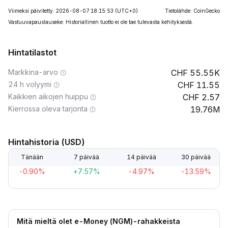
Viimeksi päivitetty: 2026-08-07 18:15:53
(UTC+0)
Tietolähde: CoinGecko
Vastuuvapauslauseke: Historiallinen tuotto ei ole tae tulevasta kehityksestä.
Hintatilastot
Markkina-arvo
55.55K
24 h volyymi
11.55
Kaikkien aikojen huippu
2.57
Kierrossa oleva tarjonta
19.76M
Hintahistoria (USD)
Tänään
7 päivää
14 päivää
30 päivää
-0.90%
+7.57%
-4.97%
-13.59%
Mitä mieltä olet e-Money (NGM)-rahakkeista