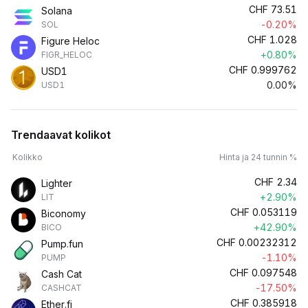
CHF
73.51
Solana
-0.20%
SOL
CHF
1.028
Figure Heloc
+0.80%
FIGR_HELOC
CHF
0.999762
USD1
0.00%
USD1
Trendaavat kolikot
Kolikko
Hinta ja 24 tunnin %
CHF
2.34
Lighter
+2.90%
LIT
CHF
0.053119
Biconomy
+42.90%
BICO
CHF
0.00232312
Pump.fun
-1.10%
PUMP
CHF
0.097548
Cash Cat
-17.50%
CASHCAT
CHF
0.385918
Ether.fi