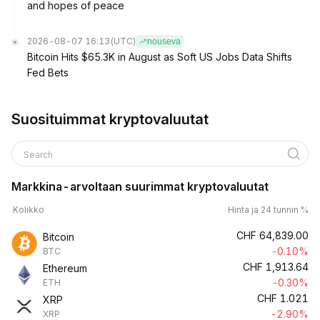
and hopes of peace
2026-08-07 16:13
(UTC)
nouseva
Bitcoin Hits $65.3K in August as Soft US Jobs Data Shifts
Fed Bets
Suosituimmat kryptovaluutat
Search
Markkina-arvoltaan suurimmat kryptovaluutat
Kolikko
Hinta ja 24 tunnin %
CHF
64,839.00
Bitcoin
-0.10%
BTC
CHF
1,913.64
Ethereum
-0.30%
ETH
CHF
1.021
XRP
-2.90%
XRP