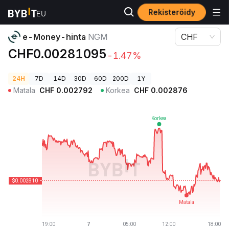
Rekisteröidy
Kryptohinnat
e-Money-hinta NGM
e-Money-hinta
NGM
CHF
CHF0.00281095
-1.47%
24H
7D
14D
30D
60D
200D
1Y
Matala
CHF
0.002792
Korkea
CHF
0.002876