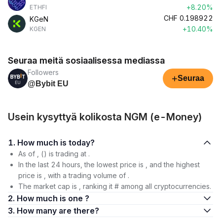
+8.20%
ETHFI
CHF
0.198922
KGeN
+10.40%
KGEN
Seuraa meitä sosiaalisessa mediassa
Followers
+
Seuraa
@Bybit EU
Usein kysyttyä kolikosta NGM (e-Money)
1. How much is today?
As of , () is trading at .
In the last 24 hours, the lowest price is , and the highest
price is , with a trading volume of .
The market cap is , ranking it # among all cryptocurrencies.
2. How much is one ?
3. How many are there?