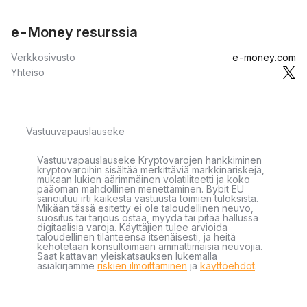
e-Money resurssia
Verkkosivusto
e-money.com
Yhteisö
Vastuuvapauslauseke
Vastuuvapauslauseke Kryptovarojen hankkiminen
kryptovaroihin sisältää merkittäviä markkinariskejä,
mukaan lukien äärimmäinen volatiliteetti ja koko
pääoman mahdollinen menettäminen. Bybit EU
sanoutuu irti kaikesta vastuusta toimien tuloksista.
Mikään tässä esitetty ei ole taloudellinen neuvo,
suositus tai tarjous ostaa, myydä tai pitää hallussa
digitaalisia varoja. Käyttäjien tulee arvioida
taloudellinen tilanteensa itsenäisesti, ja heitä
kehotetaan konsultoimaan ammattimaisia neuvojia.
Saat kattavan yleiskatsauksen lukemalla
asiakirjamme
riskien ilmoittaminen
ja
käyttöehdot
.