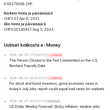
0.00279036 CHF.
Korkein hinta ja päivämäärä
CHF2.57 Apr 6, 2021
Alin hinta ja päivämäärä
CHF0.00240457 Aug 5, 2024
Uutiset kolikosta e-Money
2026-08-07 17:50
(UTC)
Laskeva
The Person Closest to the Fed Commented on the U.S.
Nonfarm Payrolls Data
2026-08-07 16:35
(UTC)
Laskeva
For stock and bond investors, good economic news in
today’s July jobs report could equal bad news for markets.
2026-08-07 16:21
(UTC)
Neutraali
US Dollar Weekly Forecast: Sticky inflation, weaker jobs