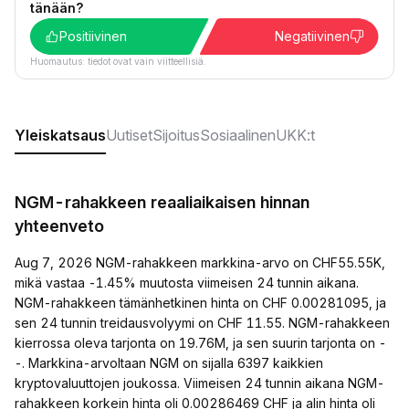
tänään?
Positiivinen
Negatiivinen
Huomautus: tiedot ovat vain viitteellisiä.
Yleiskatsaus
Uutiset
Sijoitus
Sosiaalinen
UKK:t
NGM-rahakkeen reaaliaikaisen hinnan
yhteenveto
Aug 7, 2026 NGM-rahakkeen markkina-arvo on CHF55.55K,
mikä vastaa -1.45% muutosta viimeisen 24 tunnin aikana.
NGM-rahakkeen tämänhetkinen hinta on CHF 0.00281095, ja
sen 24 tunnin treidausvolyymi on CHF 11.55. NGM-rahakkeen
kierrossa oleva tarjonta on 19.76M, ja sen suurin tarjonta on -
-. Markkina-arvoltaan NGM on sijalla 6397 kaikkien
kryptovaluuttojen joukossa. Viimeisen 24 tunnin aikana NGM-
rahakkeen korkein hinta oli 0.00286469 CHF ja alin hinta oli