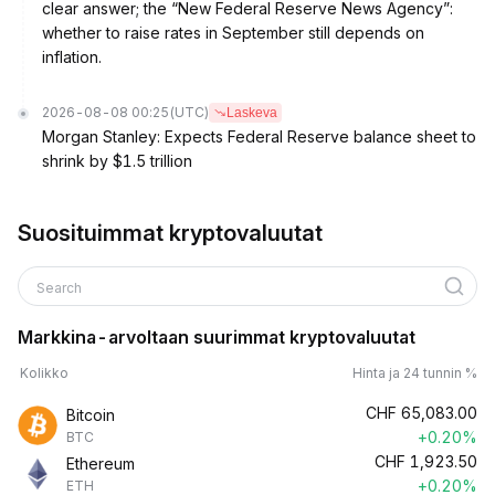
clear answer; the “New Federal Reserve News Agency”:
whether to raise rates in September still depends on
inflation.
2026-08-08 00:25
(UTC)
Laskeva
Morgan Stanley: Expects Federal Reserve balance sheet to
shrink by $1.5 trillion
Suosituimmat kryptovaluutat
Search
Markkina-arvoltaan suurimmat kryptovaluutat
Kolikko
Hinta ja 24 tunnin %
CHF
65,083.00
Bitcoin
+0.20%
BTC
CHF
1,923.50
Ethereum
+0.20%
ETH