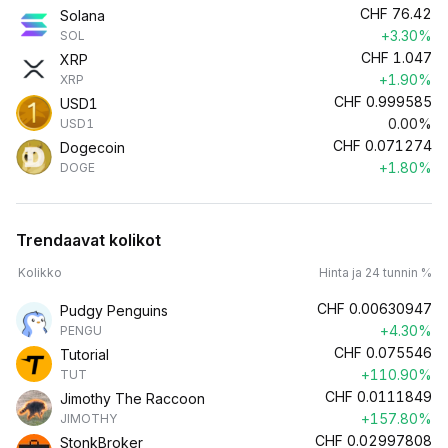
CHF
76.42
Solana
+3.30%
SOL
CHF
1.047
XRP
+1.90%
XRP
CHF
0.999585
USD1
0.00%
USD1
CHF
0.071274
Dogecoin
+1.80%
DOGE
Trendaavat kolikot
Kolikko
Hinta ja 24 tunnin %
CHF
0.00630947
Pudgy Penguins
+4.30%
PENGU
CHF
0.075546
Tutorial
+110.90%
TUT
CHF
0.0111849
Jimothy The Raccoon
+157.80%
JIMOTHY
CHF
0.02997808
StonkBroker