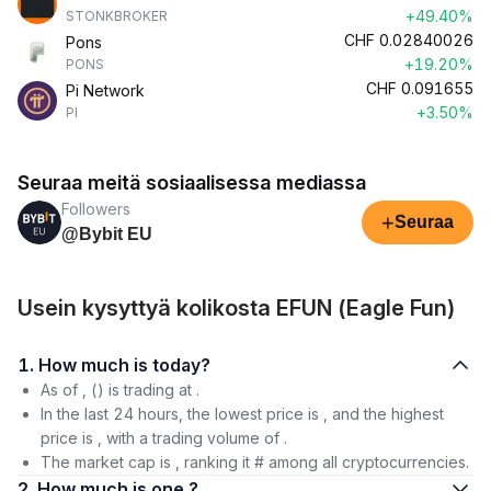
+49.40%
STONKBROKER
CHF
0.02840026
Pons
+19.20%
PONS
CHF
0.091655
Pi Network
+3.50%
PI
Seuraa meitä sosiaalisessa mediassa
Followers
+
Seuraa
@Bybit EU
Usein kysyttyä kolikosta EFUN (Eagle Fun)
1. How much is today?
As of , () is trading at .
In the last 24 hours, the lowest price is , and the highest
price is , with a trading volume of .
The market cap is , ranking it # among all cryptocurrencies.
2. How much is one ?