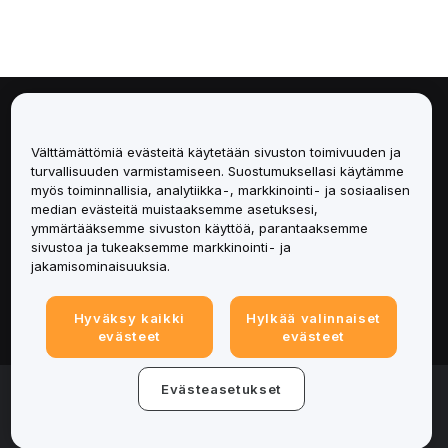
Tietoa
Välttämättömiä evästeitä käytetään sivuston toimivuuden ja
Palvelut
turvallisuuden varmistamiseen. Suostumuksellasi käytämme
myös toiminnallisia, analytiikka-, markkinointi- ja sosiaalisen
median evästeitä muistaaksemme asetuksesi,
Tuki
ymmärtääksemme sivuston käyttöä, parantaaksemme
sivustoa ja tukeaksemme markkinointi- ja
Tuotteet
jakamisominaisuuksia.
Lakiasiat
Hyväksy kaikki
Hylkää valinnaiset
evästeet
evästeet
© 2025-2026 Bybit.eu. All rights reserved.
Evästeasetukset
Palveluehdot
|
Tietosuojaehdot
|
Yritystiedot
(Impressum)
|
Evästeasetukset