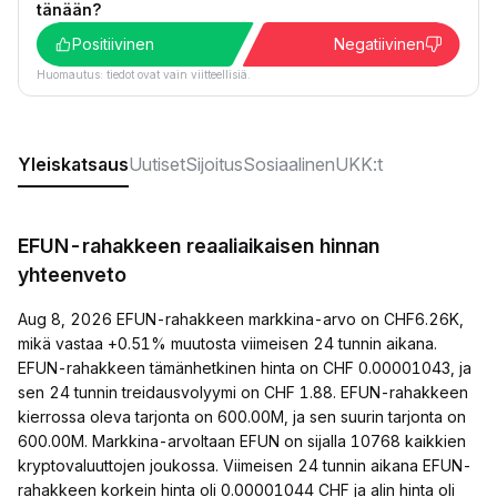
tänään?
Positiivinen
Negatiivinen
Huomautus: tiedot ovat vain viitteellisiä.
Yleiskatsaus
Uutiset
Sijoitus
Sosiaalinen
UKK:t
EFUN-rahakkeen reaaliaikaisen hinnan
yhteenveto
Aug 8, 2026 EFUN-rahakkeen markkina-arvo on CHF6.26K,
mikä vastaa +0.51% muutosta viimeisen 24 tunnin aikana.
EFUN-rahakkeen tämänhetkinen hinta on CHF 0.00001043, ja
sen 24 tunnin treidausvolyymi on CHF 1.88. EFUN-rahakkeen
kierrossa oleva tarjonta on 600.00M, ja sen suurin tarjonta on
600.00M. Markkina-arvoltaan EFUN on sijalla 10768 kaikkien
kryptovaluuttojen joukossa. Viimeisen 24 tunnin aikana EFUN-
rahakkeen korkein hinta oli 0.00001044 CHF ja alin hinta oli