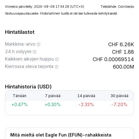
Viimeksi päivitetty: 2026-08-08 17:34:28
(UTC+0)
Tietolähde: CoinGecko
Vastuuvapauslauseke: Historiallinen tuotto ei ole tae tulevasta kehityksestä.
Hintatilastot
Markkina-arvo
6.26K
24 h volyymi
1.88
Kaikkien aikojen huippu
0.00069514
Kierrossa oleva tarjonta
600.00M
Hintahistoria (USD)
Tänään
7 päivää
14 päivää
30 päivää
+0.47%
+0.30%
-2.33%
-7.20%
Mitä mieltä olet Eagle Fun (EFUN)-rahakkeista