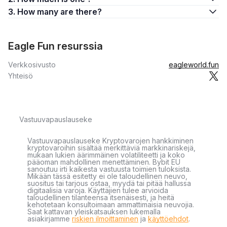
3. How many are there?
Eagle Fun resurssia
Verkkosivusto
eagleworld.fun
Yhteisö
Vastuuvapauslauseke
Vastuuvapauslauseke Kryptovarojen hankkiminen
kryptovaroihin sisältää merkittäviä markkinariskejä,
mukaan lukien äärimmäinen volatiliteetti ja koko
pääoman mahdollinen menettäminen. Bybit EU
sanoutuu irti kaikesta vastuusta toimien tuloksista.
Mikään tässä esitetty ei ole taloudellinen neuvo,
suositus tai tarjous ostaa, myydä tai pitää hallussa
digitaalisia varoja. Käyttäjien tulee arvioida
taloudellinen tilanteensa itsenäisesti, ja heitä
kehotetaan konsultoimaan ammattimaisia neuvojia.
Saat kattavan yleiskatsauksen lukemalla
asiakirjamme
riskien ilmoittaminen
ja
käyttöehdot
.