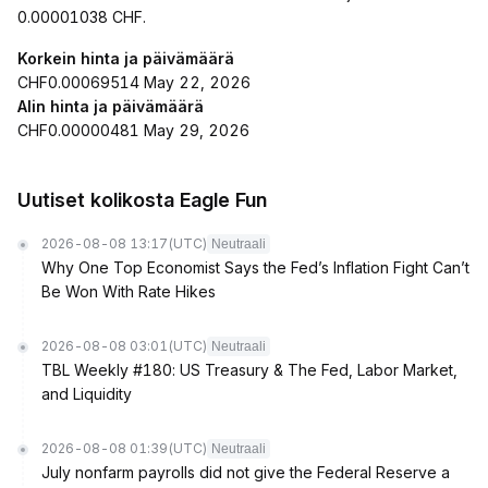
0.00001038 CHF.
Korkein hinta ja päivämäärä
CHF0.00069514 May 22, 2026
Alin hinta ja päivämäärä
CHF0.00000481 May 29, 2026
Uutiset kolikosta Eagle Fun
2026-08-08 13:17
(UTC)
Neutraali
Why One Top Economist Says the Fed’s Inflation Fight Can’t
Be Won With Rate Hikes
2026-08-08 03:01
(UTC)
Neutraali
TBL Weekly #180: US Treasury & The Fed, Labor Market,
and Liquidity
2026-08-08 01:39
(UTC)
Neutraali
July nonfarm payrolls did not give the Federal Reserve a