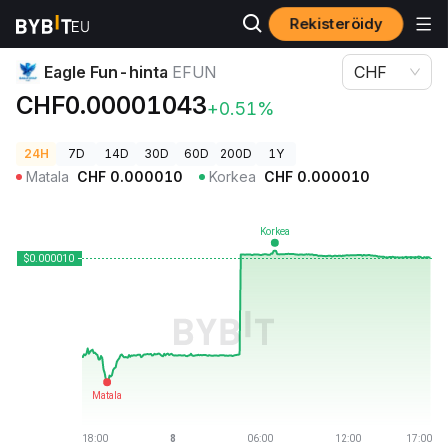
Rekisteröidy
Kryptohinnat
Eagle Fun-hinta EFUN
Eagle Fun-hinta
EFUN
CHF
CHF0.00001043
+0.51%
24H
7D
14D
30D
60D
200D
1Y
Matala
CHF
0.000010
Korkea
CHF
0.000010