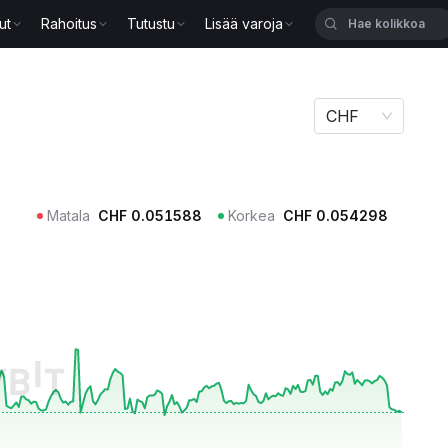
ut
Rahoitus
Tutustu
Lisää varoja
CHF
Matala
CHF
0.051588
Korkea
CHF
0.054298