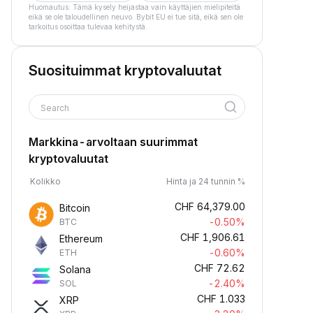
Huomautus: Tämä kysely heijastaa vain käyttäjien mielipiteitä
eikä se ole taloudellinen neuvo. Bybit EU ei tue sitä, eikä sen ole
tarkoitus osoittaa tulevaa kehitystä.
Suosituimmat kryptovaluutat
Search
Markkina-arvoltaan suurimmat
kryptovaluutat
Kolikko
Hinta ja 24 tunnin %
CHF
64,379.00
Bitcoin
-0.50%
BTC
CHF
1,906.61
Ethereum
-0.60%
ETH
CHF
72.62
Solana
-2.40%
SOL
CHF
1.033
XRP