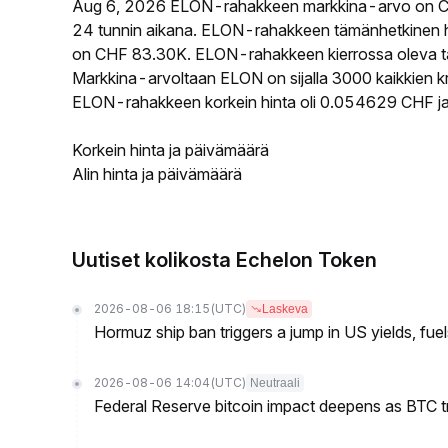
Aug 6, 2026 ELON-rahakkeen markkina-arvo on C
24 tunnin aikana. ELON-rahakkeen tämänhetkinen h
on CHF 83.30K. ELON-rahakkeen kierrossa oleva tar
Markkina-arvoltaan ELON on sijalla 3000 kaikkien k
ELON-rahakkeen korkein hinta oli 0.054629 CHF ja 
Korkein hinta ja päivämäärä
Alin hinta ja päivämäärä
Uutiset kolikosta Echelon Token
2026-08-06 18:15
(UTC)
Laskeva
Hormuz ship ban triggers a jump in US yields, fuel
2026-08-06 14:04
(UTC)
Neutraali
Federal Reserve bitcoin impact deepens as BTC t