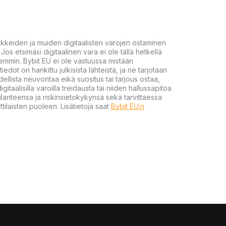
akkeiden ja muiden digitaalisten varojen ostaminen
Jos etsimäsi digitaalinen vara ei ole tällä hetkellä
öhemmin. Bybit EU ei ole vastuussa mistään
tiedot on hankittu julkisista lähteistä, ja ne tarjotaan
dellista neuvontaa eikä suositus tai tarjous ostaa,
gitaalisilla varoilla treidausta tai niiden hallussapitoa
en tilanteensa ja riskinsietokykynsä sekä tarvittaessa
tilaisten puoleen. Lisätietoja saat
Bybit EU:n