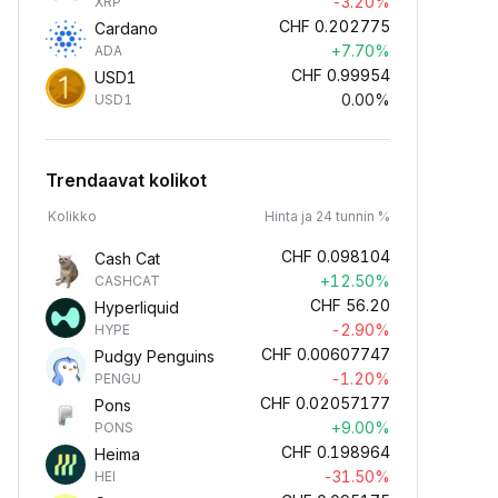
-3.20%
XRP
CHF
0.202775
Cardano
+7.70%
ADA
CHF
0.99954
USD1
0.00%
USD1
Trendaavat kolikot
Kolikko
Hinta ja 24 tunnin %
CHF
0.098104
Cash Cat
+12.50%
CASHCAT
CHF
56.20
Hyperliquid
-2.90%
HYPE
CHF
0.00607747
Pudgy Penguins
-1.20%
PENGU
CHF
0.02057177
Pons
+9.00%
PONS
CHF
0.198964
Heima
-31.50%
HEI