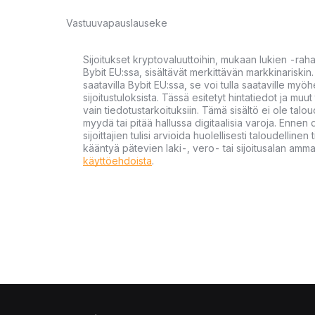
Vastuuvapauslauseke
Sijoitukset kryptovaluuttoihin, mukaan lukien -rah
Bybit EU:ssa, sisältävät merkittävän markkinariskin. 
saatavilla Bybit EU:ssa, se voi tulla saataville my
sijoitustuloksista. Tässä esitetyt hintatiedot ja muut 
vain tiedotustarkoituksiin. Tämä sisältö ei ole talou
myydä tai pitää hallussa digitaalisia varoja. Ennen di
sijoittajien tulisi arvioida huolellisesti taloudellin
kääntyä pätevien laki-, vero- tai sijoitusalan ammat
käyttöehdoista
.