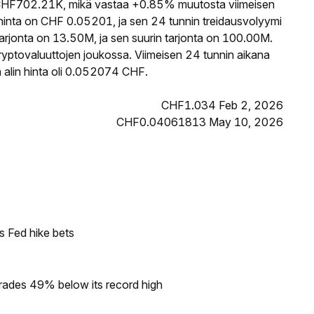
HF702.21K, mikä vastaa +0.85% muutosta viimeisen
inta on CHF 0.05201, ja sen 24 tunnin treidausvolyymi
jonta on 13.50M, ja sen suurin tarjonta on 100.00M.
ryptovaluuttojen joukossa. Viimeisen 24 tunnin aikana
alin hinta oli 0.052074 CHF.
CHF1.034 Feb 2, 2026
CHF0.04061813 May 10, 2026
s Fed hike bets
rades 49% below its record high