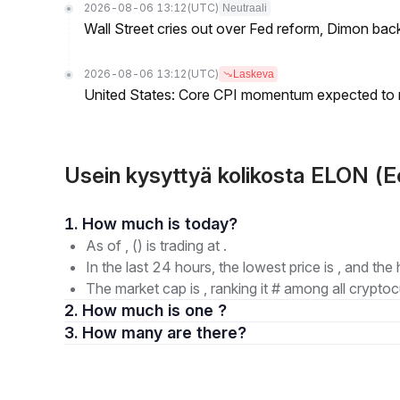
2026-08-06 13:12
(UTC)
Neutraali
Wall Street cries out over Fed reform, Dimon back
2026-08-06 13:12
(UTC)
Laskeva
United States: Core CPI momentum expected to re
Usein kysyttyä kolikosta ELON (
1. How much is today?
As of , () is trading at .
In the last 24 hours, the lowest price is , and the 
The market cap is , ranking it # among all cryptoc
2. How much is one ?
3. How many are there?