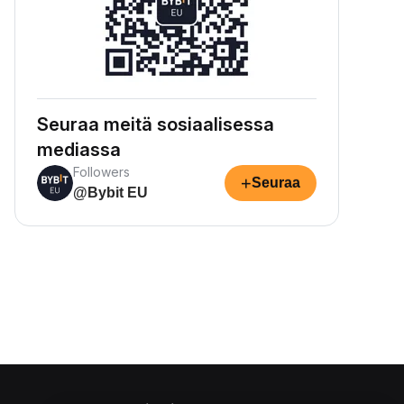
Seuraa meitä sosiaalisessa
mediassa
Followers
+
Seuraa
@Bybit EU