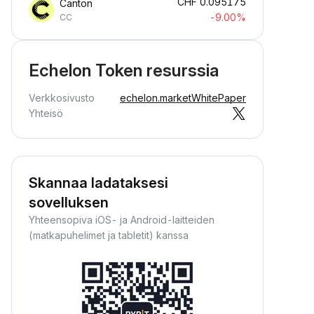
CHF
0.095175
Canton
-9.00%
CC
Echelon Token resurssia
Verkkosivusto
echelon.market
WhitePaper
Yhteisö
Skannaa ladataksesi
sovelluksen
Yhteensopiva iOS- ja Android-laitteiden
(matkapuhelimet ja tabletit) kanssa