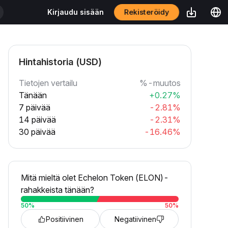
Rekisteröidy
Kirjaudu sisään
Hintahistoria (USD)
Tietojen vertailu
%-muutos
Tänään
+0.27%
7 päivää
-2.81%
14 päivää
-2.31%
30 päivää
-16.46%
Mitä mieltä olet Echelon Token (ELON)-
rahakkeista tänään?
50
%
50
%
Positiivinen
Negatiivinen