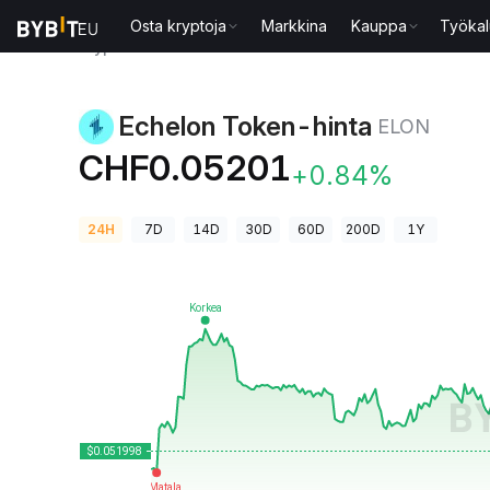
Osta kryptoja
Markkina
Kauppa
Työkal
Kryptohinnat
Echelon Token-hinta ELON
Echelon Token-hinta
ELON
CHF0.05201
+0.84%
24H
7D
14D
30D
60D
200D
1Y