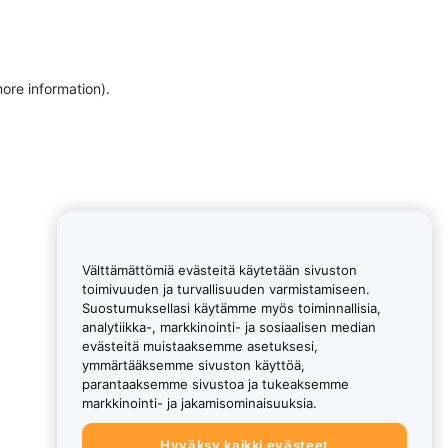
more information)
.
Välttämättömiä evästeitä käytetään sivuston
toimivuuden ja turvallisuuden varmistamiseen.
Suostumuksellasi käytämme myös toiminnallisia,
analytiikka-, markkinointi- ja sosiaalisen median
evästeitä muistaaksemme asetuksesi,
ymmärtääksemme sivuston käyttöä,
parantaaksemme sivustoa ja tukeaksemme
markkinointi- ja jakamisominaisuuksia.
Hyväksy kaikki evästeet