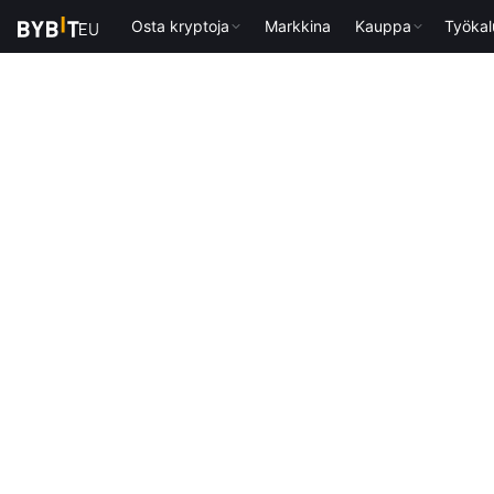
Osta kryptoja
Markkina
Kauppa
Työkal