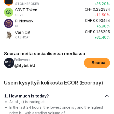
+36.20%
STONKBROKER
CHF
0.282834
GRVT Token
-11.50%
GRVT
CHF
0.090454
Pi Network
+5.90%
PI
CHF
0.136295
Cash Cat
+31.40%
CASHCAT
Seuraa meitä sosiaalisessa mediassa
Followers
+
Seuraa
@Bybit EU
Usein kysyttyä kolikosta ECOR (Ecorpay)
1. How much is today?
As of , () is trading at .
In the last 24 hours, the lowest price is , and the highest
price is , with a trading volume of .