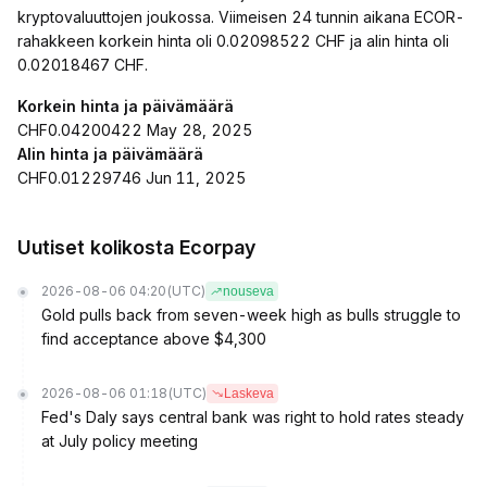
kryptovaluuttojen joukossa. Viimeisen 24 tunnin aikana ECOR-
rahakkeen korkein hinta oli 0.02098522 CHF ja alin hinta oli
0.02018467 CHF.
Korkein hinta ja päivämäärä
CHF0.04200422 May 28, 2025
Alin hinta ja päivämäärä
CHF0.01229746 Jun 11, 2025
Uutiset kolikosta Ecorpay
2026-08-06 04:20
(UTC)
nouseva
Gold pulls back from seven-week high as bulls struggle to
find acceptance above $4,300
2026-08-06 01:18
(UTC)
Laskeva
Fed's Daly says central bank was right to hold rates steady
at July policy meeting