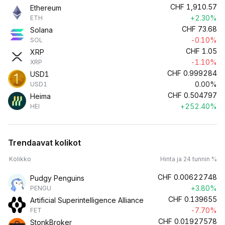
CHF
1,910.57
Ethereum
+2.30%
ETH
CHF
73.68
Solana
-0.10%
SOL
CHF
1.05
XRP
-1.10%
XRP
CHF
0.999284
USD1
0.00%
USD1
CHF
0.504797
Heima
+252.40%
HEI
Trendaavat kolikot
Kolikko
Hinta ja 24 tunnin %
CHF
0.00622748
Pudgy Penguins
+3.80%
PENGU
CHF
0.139655
Artificial Superintelligence Alliance
-7.70%
FET
CHF
0.01927578
StonkBroker