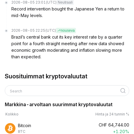
2026-08-05 23:01
(UTC)
Neutraali
Record intervention bought the Japanese Yen a return to
mid-May levels.
2026-08-05 22:25
(UTC)
nouseva
Brazil’s central bank cut its key interest rate by a quarter
point for a fourth straight meeting after new data showed
economic growth moderating and inflation slowing more
than expected.
Suosituimmat kryptovaluutat
Search
Markkina-arvoltaan suurimmat kryptovaluutat
Kolikko
Hinta ja 24 tunnin %
CHF
64,744.00
Bitcoin
+1.20%
BTC