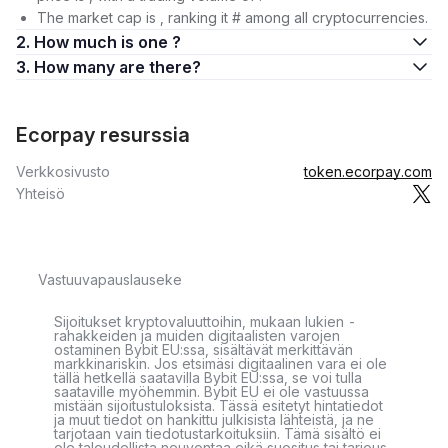
The market cap is , ranking it # among all cryptocurrencies.
2. How much is one ?
3. How many are there?
Ecorpay resurssia
Verkkosivusto
token.ecorpay.com
Yhteisö
Vastuuvapauslauseke
Sijoitukset kryptovaluuttoihin, mukaan lukien -
rahakkeiden ja muiden digitaalisten varojen
ostaminen Bybit EU:ssa, sisältävät merkittävän
markkinariskin. Jos etsimäsi digitaalinen vara ei ole
tällä hetkellä saatavilla Bybit EU:ssa, se voi tulla
saataville myöhemmin. Bybit EU ei ole vastuussa
mistään sijoitustuloksista. Tässä esitetyt hintatiedot
ja muut tiedot on hankittu julkisista lähteistä, ja ne
tarjotaan vain tiedotustarkoituksiin. Tämä sisältö ei
ole taloudellista neuvontaa eikä suositus tai tarjous