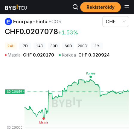
Rekisteröidy
Kryptohinnat
Ecorpay-hinta ECOR
Ecorpay-hinta
ECOR
CHF
CHF0.0207078
+1.53%
24H
7D
14D
30D
60D
200D
1Y
Matala
CHF
0.020170
Korkea
CHF
0.020924