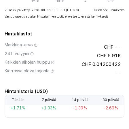
Viimeksi päivitetty: 2026-08-06 08:55:51
(UTC+0)
Tietolähde: CoinGecko
Vastuuvapauslauseke: Historiallinen tuotto ei ole tae tulevasta kehityksestä.
Hintatilastot
Markkina-arvo
--
24 h volyymi
5.91K
Kaikkien aikojen huippu
0.04200422
Kierrossa oleva tarjonta
--
Hintahistoria (USD)
Tänään
7 päivää
14 päivää
30 päivää
+1.71%
+1.03%
-1.39%
-2.69%