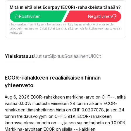
Mitä mieltä olet Ecorpay (ECOR)-rahakkeista tänään?
Positiivinen
Negatiivinen
Huomautus: Tämä kysely heijastaa vain käyttäjien mielipiteitä eikä se ole
taloudellinen neuvo. Bybit EU ei tue sitä, eikä sen ole tarkoitus osoittaa tulevaa
kehitystä.
Yleiskatsaus
Uutiset
Sijoitus
Sosiaalinen
UKK:t
ECOR-rahakkeen reaaliaikaisen hinnan
yhteenveto
Aug 6, 2026 ECOR-rahakkeen markkina-arvo on CHF--, mikä
vastaa 0.00% muutosta viimeisen 24 tunnin aikana. ECOR-
rahakkeen tämänhetkinen hinta on CHF 0.0207078, ja sen 24
tunnin treidausvolyymi on CHF 5.91K. ECOR-rahakkeen
kierrossa oleva tarjonta on --, ja sen suurin tarjonta on 10.00B.
Markkina-arvoltaan ECOR on sijalla -- kaikkien