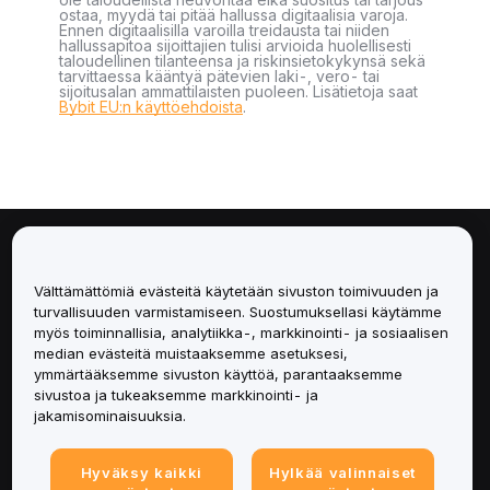
ostaa, myydä tai pitää hallussa digitaalisia varoja.
Ennen digitaalisilla varoilla treidausta tai niiden
hallussapitoa sijoittajien tulisi arvioida huolellisesti
taloudellinen tilanteensa ja riskinsietokykynsä sekä
tarvittaessa kääntyä pätevien laki-, vero- tai
sijoitusalan ammattilaisten puoleen. Lisätietoja saat
Bybit EU:n käyttöehdoista
.
Tietoa
Välttämättömiä evästeitä käytetään sivuston toimivuuden ja
Palvelut
turvallisuuden varmistamiseen. Suostumuksellasi käytämme
myös toiminnallisia, analytiikka-, markkinointi- ja sosiaalisen
median evästeitä muistaaksemme asetuksesi,
Tuki
ymmärtääksemme sivuston käyttöä, parantaaksemme
sivustoa ja tukeaksemme markkinointi- ja
Tuotteet
jakamisominaisuuksia.
Lakiasiat
Hyväksy kaikki
Hylkää valinnaiset