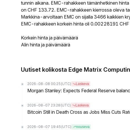
tunnin aikana. EMC-rahakkeen tämänhetkinen hinta
on CHF 133.72. EMC-rahakkeen kierrossa oleva tarj
Markkina-arvoltaan EMC on sijalla 3466 kaikkien kr
EMC-rahakkeen korkein hinta oli 0.00228191 CHF j
Korkein hinta ja päivämäärä
Alin hinta ja päivämäärä
Uutiset kolikosta Edge Matrix Computi
2026-08-08 00:25
(UTC)
Laskeva
Morgan Stanley: Expects Federal Reserve balance 
2026-08-07 23:28
(UTC)
Laskeva
Bitcoin Still in Death Cross as Jobs Miss Cuts R
2026-08-07 19:45
(UTC)
nouseva