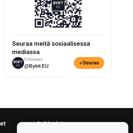
Seuraa meitä sosiaalisessa
mediassa
Followers
+
Seuraa
@Bybit EU
et
Lakiasiat