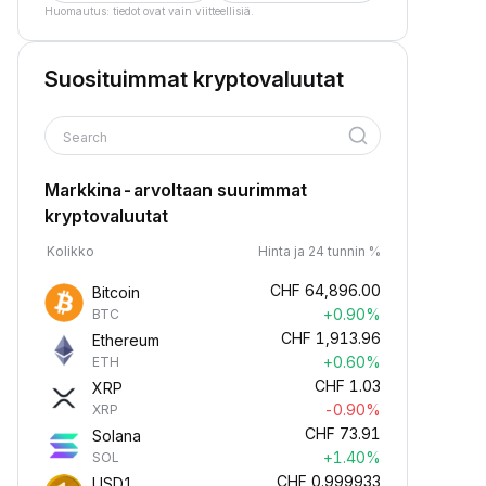
Huomautus: tiedot ovat vain viitteellisiä.
Suosituimmat kryptovaluutat
Search
Markkina-arvoltaan suurimmat
kryptovaluutat
Kolikko
Hinta ja 24 tunnin %
CHF
64,896.00
Bitcoin
+0.90%
BTC
CHF
1,913.96
Ethereum
+0.60%
ETH
CHF
1.03
XRP
-0.90%
XRP
CHF
73.91
Solana
+1.40%
SOL
CHF
0.999933
USD1