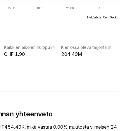
Tietolähde: CoinGecko
Kaikkien aikojen huippu
Kierrossa oleva tarjonta
1.90
204.49M
nnan yhteenveto
F454.49K, mikä vastaa 0.00% muutosta viimeisen 24