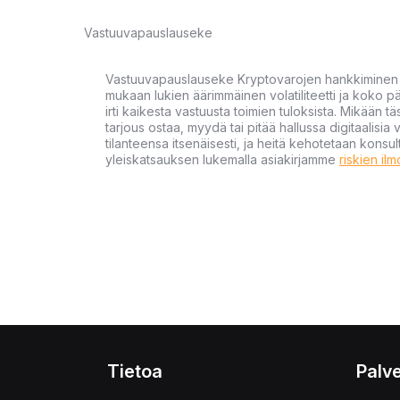
Vastuuvapauslauseke
Vastuuvapauslauseke Kryptovarojen hankkiminen kr
mukaan lukien äärimmäinen volatiliteetti ja koko
irti kaikesta vastuusta toimien tuloksista. Mikään tä
tarjous ostaa, myydä tai pitää hallussa digitaalisia 
tilanteensa itsenäisesti, ja heitä kehotetaan kons
yleiskatsauksen lukemalla asiakirjamme
riskien il
Tietoa
Palve