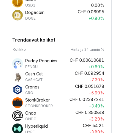
0.00%
USD1
CHF
0.06995
Dogecoin
+0.80%
DOGE
Trendaavat kolikot
Kolikko
Hinta ja 24 tunnin %
CHF
0.00610681
Pudgy Penguins
+0.60%
PENGU
CHF
0.092954
Cash Cat
-7.30%
CASHCAT
CHF
0.051678
Cronos
-5.90%
CRO
CHF
0.02387241
StonkBroker
+3.40%
STONKBROKER
CHF
0.350848
Ondo
-3.20%
ONDO
CHF
54.21
Hyperliquid
-3.80%
HYPE