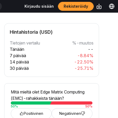
Rekisteröidy
Kirjaudu sisään
Hintahistoria (USD)
Tietojen vertailu
%-muutos
Tänään
--
7 päivää
-8.84%
14 päivää
-22.50%
30 päivää
-25.71%
Mitä mieltä olet Edge Matrix Computing
(EMC)-rahakkeista tänään?
50
%
50
%
Positiivinen
Negatiivinen