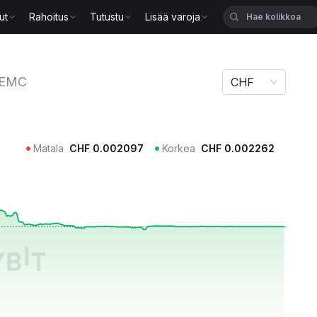
ut
Rahoitus
Tutustu
Lisää varoja
EMC
CHF
Matala
CHF
0.002097
Korkea
CHF
0.002262