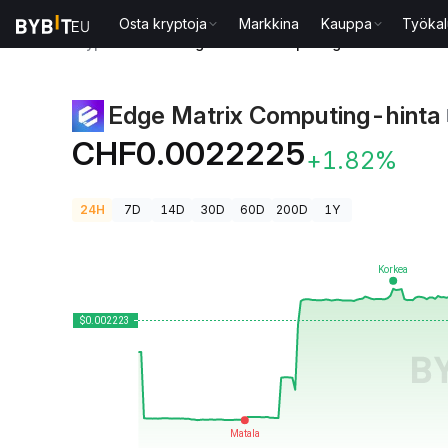
Osta kryptoja
Markkina
Kauppa
Työkal
Kryptohinnat
Edge Matrix Computing-hinta EMC
Edge Matrix Computing-hinta
CHF0.0022225
+1.82%
24H
7D
14D
30D
60D
200D
1Y