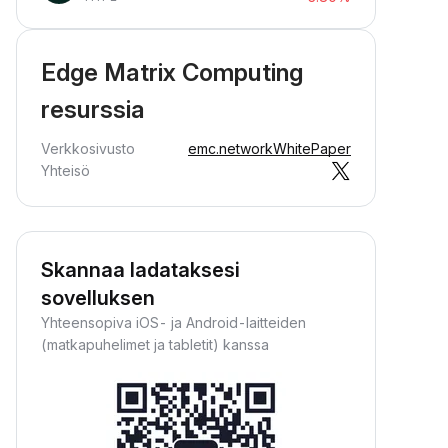
Edge Matrix Computing
resurssia
Verkkosivusto
emc.network
WhitePaper
Yhteisö
Skannaa ladataksesi
sovelluksen
Yhteensopiva iOS- ja Android-laitteiden
(matkapuhelimet ja tabletit) kanssa