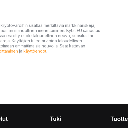
yptovaroihin sisältää merkittäviä markkinariskejä,
 pääoman mahdollinen menettäminen. Bybit EU sanoutuu
ssä esitetty ei ole taloudellinen neuvo, suositus tai
varoja. Käyttäjien tulee arvioida taloudellinen
ultoimaan ammattimaisia neuvojia. Saat kattavan
moittaminen
ja
käyttöehdot
.
lut
Tuki
Tuotte