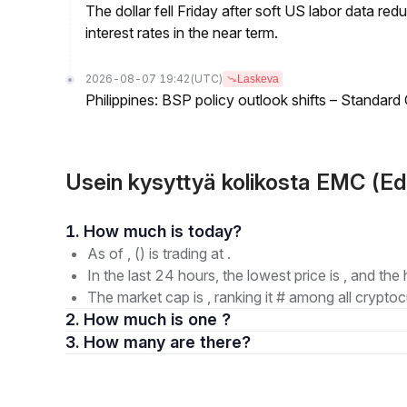
The dollar fell Friday after soft US labor data re
interest rates in the near term.
2026-08-07 19:42
(UTC)
Laskeva
Philippines: BSP policy outlook shifts – Standard
Usein kysyttyä kolikosta EMC (E
1. How much is today?
As of , () is trading at .
In the last 24 hours, the lowest price is , and the 
The market cap is , ranking it # among all cryptoc
2. How much is one ?
3. How many are there?