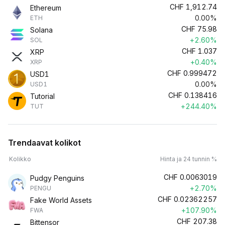
CHF
1,912.74
Ethereum
0.00%
ETH
CHF
75.98
Solana
+2.60%
SOL
CHF
1.037
XRP
+0.40%
XRP
CHF
0.999472
USD1
0.00%
USD1
CHF
0.138416
Tutorial
+244.40%
TUT
Trendaavat kolikot
Kolikko
Hinta ja 24 tunnin %
CHF
0.0063019
Pudgy Penguins
+2.70%
PENGU
CHF
0.02362257
Fake World Assets
+107.90%
FWA
CHF
207.38
Bittensor