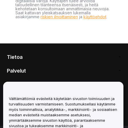
digitaalisia varoja. Käyttäjien tulee arvioida
taloudellinen tilanteensa itsenäisesti, ja heitä
kehotetaan konsultoimaan ammattimaisia neuvojia.
Saat kattavan yleiskatsauksen lukemalla
asiakirjamme
riskien ilmoittaminen
ja
käyttöehdot
.
Tietoa
Palvelut
Tuki
Tuotteet
Välttämättömiä evästeitä käytetään sivuston toimivuuden ja
turvallisuuden varmistamiseen. Suostumuksellasi käytämme
myös toiminnallisia, analytiikka-, markkinointi- ja sosiaalisen
Lakiasiat
median evästeitä muistaaksemme asetuksesi,
ymmärtääksemme sivuston käyttöä, parantaaksemme
sivustoa ja tukeaksemme markkinointi- ja