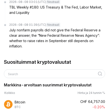
2026-08-08 03:01
(UTC)
Neutraali
TBL Weekly #180: US Treasury & The Fed, Labor Market,
and Liquidity
2026-08-08 01:39
(UTC)
Neutraali
July nonfarm payrolls did not give the Federal Reserve a
clear answer; the “New Federal Reserve News Agency”:
whether to raise rates in September still depends on
inflation.
Suosituimmat kryptovaluutat
Search
Markkina-arvoltaan suurimmat kryptovaluutat
Kolikko
Hinta ja 24 tunnin %
CHF
64,757.00
Bitcoin
-0.20%
BTC