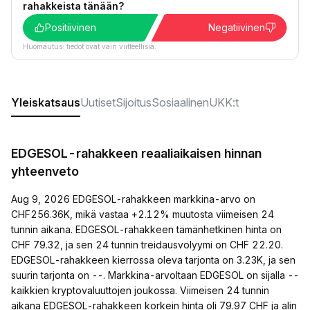
rahakkeista tänään?
Positiivinen
Negatiivinen
Huomautus: tiedot ovat vain viitteellisiä.
Yleiskatsaus
Uutiset
Sijoitus
Sosiaalinen
UKK:t
EDGESOL-rahakkeen reaaliaikaisen hinnan
yhteenveto
Aug 9, 2026 EDGESOL-rahakkeen markkina-arvo on
CHF256.36K, mikä vastaa +2.12% muutosta viimeisen 24
tunnin aikana. EDGESOL-rahakkeen tämänhetkinen hinta on
CHF 79.32, ja sen 24 tunnin treidausvolyymi on CHF 22.20.
EDGESOL-rahakkeen kierrossa oleva tarjonta on 3.23K, ja sen
suurin tarjonta on --. Markkina-arvoltaan EDGESOL on sijalla --
kaikkien kryptovaluuttojen joukossa. Viimeisen 24 tunnin
aikana EDGESOL-rahakkeen korkein hinta oli 79.97 CHF ja alin