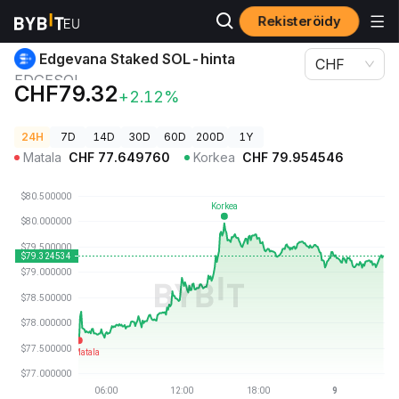
Rekisteröidy
Kryptohinnat
Edgevana Staked SOL-hinta EDGESOL
Edgevana Staked SOL-hinta
CHF
EDGESOL
CHF79.32
+2.12%
24H
7D
14D
30D
60D
200D
1Y
Matala
CHF
77.649760
Korkea
CHF
79.954546