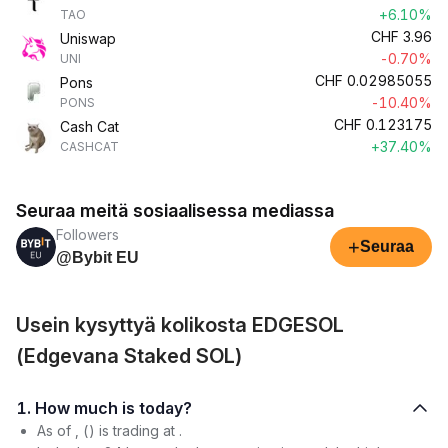
+6.10%
TAO
CHF
3.96
Uniswap
-0.70%
UNI
CHF
0.02985055
Pons
-10.40%
PONS
CHF
0.123175
Cash Cat
+37.40%
CASHCAT
Seuraa meitä sosiaalisessa mediassa
Followers
+
Seuraa
@Bybit EU
Usein kysyttyä kolikosta EDGESOL
(Edgevana Staked SOL)
1. How much is today?
As of , () is trading at .