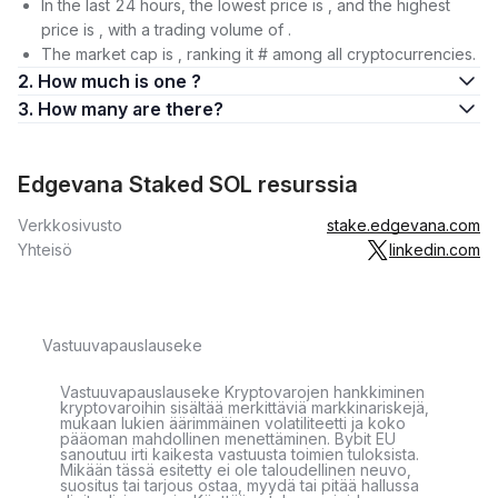
In the last 24 hours, the lowest price is , and the highest
price is , with a trading volume of .
The market cap is , ranking it # among all cryptocurrencies.
2. How much is one ?
3. How many are there?
Edgevana Staked SOL resurssia
Verkkosivusto
stake.edgevana.com
Yhteisö
linkedin.com
Vastuuvapauslauseke
Vastuuvapauslauseke Kryptovarojen hankkiminen
kryptovaroihin sisältää merkittäviä markkinariskejä,
mukaan lukien äärimmäinen volatiliteetti ja koko
pääoman mahdollinen menettäminen. Bybit EU
sanoutuu irti kaikesta vastuusta toimien tuloksista.
Mikään tässä esitetty ei ole taloudellinen neuvo,
suositus tai tarjous ostaa, myydä tai pitää hallussa