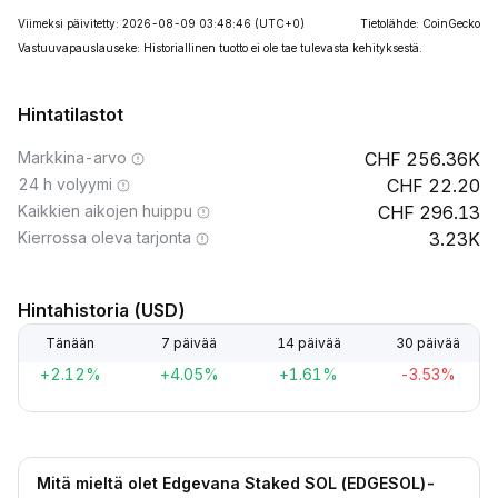
Viimeksi päivitetty: 2026-08-09 03:48:46
(UTC+0)
Tietolähde: CoinGecko
Vastuuvapauslauseke: Historiallinen tuotto ei ole tae tulevasta kehityksestä.
Hintatilastot
Markkina-arvo
256.36K
24 h volyymi
22.20
Kaikkien aikojen huippu
296.13
Kierrossa oleva tarjonta
3.23K
Hintahistoria (USD)
Tänään
7 päivää
14 päivää
30 päivää
+2.12%
+4.05%
+1.61%
-3.53%
Mitä mieltä olet Edgevana Staked SOL (EDGESOL)-