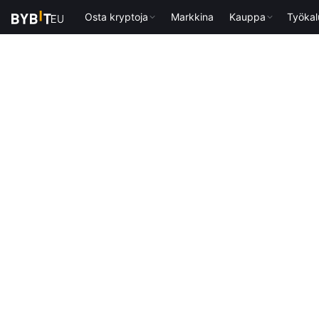
Osta kryptoja
Markkina
Kauppa
Työkal