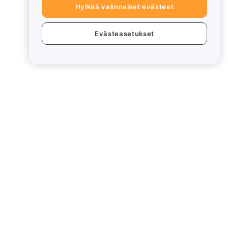
Hylkää valinnaiset evästeet
Evästeasetukset
eet
Lakiasiat
Eturistiriitapolitiikka
Yhteenveto säilytys- ja
hallinnointikäytännöstä
rd
ESG-tiedot
Crypto-Asset White Papers