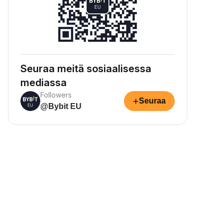
Seuraa meitä sosiaalisessa
mediassa
Followers
+
Seuraa
@Bybit EU