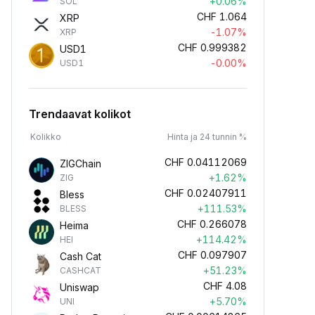
+0.06%
SOL
CHF
1.064
XRP
-1.07%
XRP
CHF
0.999382
USD1
-0.00%
USD1
Trendaavat kolikot
Kolikko
Hinta ja 24 tunnin %
CHF
0.04112069
ZIGChain
+1.62%
ZIG
CHF
0.02407911
Bless
+111.53%
BLESS
CHF
0.266078
Heima
+114.42%
HEI
CHF
0.097907
Cash Cat
+51.23%
CASHCAT
CHF
4.08
Uniswap
+5.70%
UNI