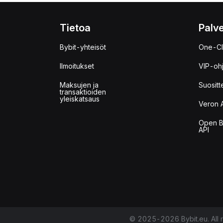
Tietoa
Palve
Bybit-yhteisöt
One-Cl
Ilmoitukset
VIP-oh
Maksujen ja
Suositt
transaktioiden
yleiskatsaus
Veron 
Open B
API
© 2025-2026 Bybit.eu. All r