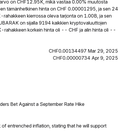
rvo on CHF12.95K, mikä vastaa 0.00% muutosta
en tämänhetkinen hinta on CHF 0.00001295, ja sen 24
ahakkeen kierrossa oleva tarjonta on 1.00B, ja sen
UBARAK on sijalla 9194 kaikkien kryptovaluuttojen
hakkeen korkein hinta oli -- CHF ja alin hinta oli --
CHF0.00134497 Mar 29, 2025
CHF0.00000734 Apr 9, 2025
raders Bet Against a September Rate Hike
f entrenched inflation, stating that he will support