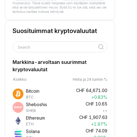
Huomautus: Tämä kysely heijastaa vain käyttäjien mielipiteitä
eikä se ole taloudellinen neuvo. Bybit EU ei tue sitä, eikä sen ole
tarkoitus osoittaa tulevaa kehitystä.
Suosituimmat kryptovaluutat
Search
Markkina-arvoltaan suurimmat
kryptovaluutat
Kolikko
Hinta ja 24 tunnin %
CHF
64,671.00
Bitcoin
+0.83%
BTC
CHF
10.65
Sheboshis
--
SHEB
CHF
1,907.63
Ethereum
+1.97%
ETH
CHF
74.09
Solana