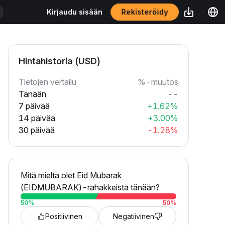
Rekisteröidy
Kirjaudu sisään
Hintahistoria (USD)
Tietojen vertailu
%-muutos
Tänään
--
7 päivää
+1.62%
14 päivää
+3.00%
30 päivää
-1.28%
Mitä mieltä olet Eid Mubarak
(EIDMUBARAK)-rahakkeista tänään?
50
%
50
%
Positiivinen
Negatiivinen