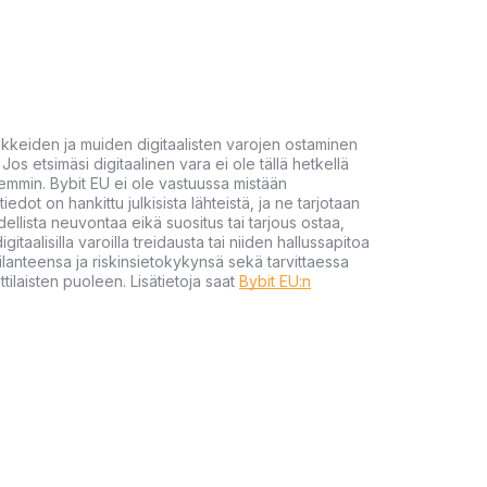
akkeiden ja muiden digitaalisten varojen ostaminen
Jos etsimäsi digitaalinen vara ei ole tällä hetkellä
öhemmin. Bybit EU ei ole vastuussa mistään
tiedot on hankittu julkisista lähteistä, ja ne tarjotaan
dellista neuvontaa eikä suositus tai tarjous ostaa,
gitaalisilla varoilla treidausta tai niiden hallussapitoa
en tilanteensa ja riskinsietokykynsä sekä tarvittaessa
tilaisten puoleen. Lisätietoja saat
Bybit EU:n