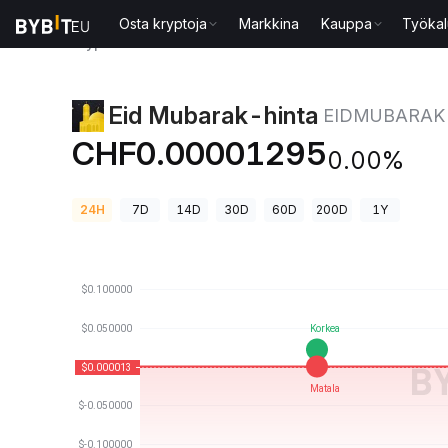
Osta kryptoja
Markkina
Kauppa
Työkal
Kryptohinnat
Eid Mubarak-hinta EIDMUBARAK
Eid Mubarak-hinta
EIDMUBARAK
CHF0.00001295
0.00%
24H
7D
14D
30D
60D
200D
1Y