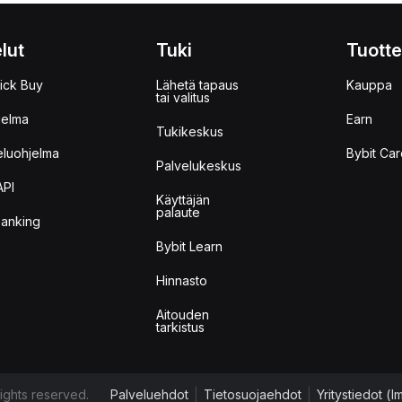
lut
Tuki
Tuotte
ick Buy
Lähetä tapaus
Kauppa
tai valitus
jelma
Earn
Tukikeskus
eluohjelma
Bybit Car
Palvelukeskus
API
Käyttäjän
palaute
anking
Bybit Learn
Hinnasto
Aitouden
tarkistus
ights reserved.
Palveluehdot
|
Tietosuojaehdot
|
Yritystiedot (