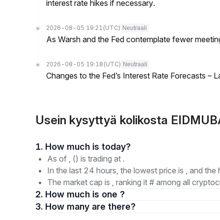
interest rate hikes if necessary.
2026-08-05 19:21
(UTC)
Neutraali
As Warsh and the Fed contemplate fewer meetings,
2026-08-05 19:18
(UTC)
Neutraali
Changes to the Fed’s Interest Rate Forecasts – 
Usein kysyttyä kolikosta EIDMU
1. How much is today?
As of , () is trading at .
In the last 24 hours, the lowest price is , and the 
The market cap is , ranking it # among all cryptoc
2. How much is one ?
3. How many are there?