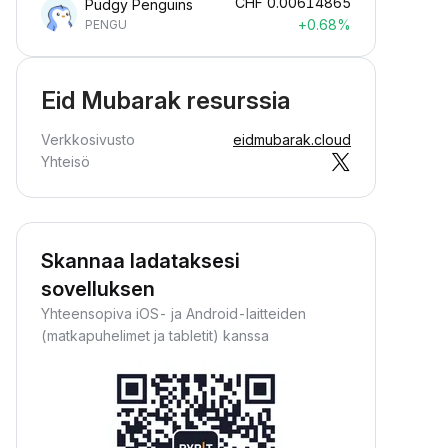
CHF
0.00614865
Pudgy Penguins
+0.68%
PENGU
Eid Mubarak resurssia
Verkkosivusto
eidmubarak.cloud
Yhteisö
Skannaa ladataksesi
sovelluksen
Yhteensopiva iOS- ja Android-laitteiden
(matkapuhelimet ja tabletit) kanssa