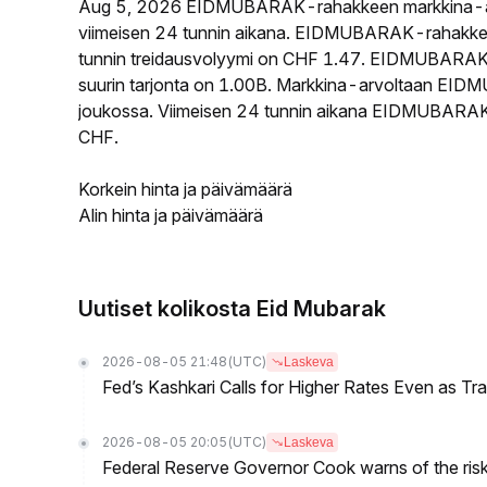
Aug 5, 2026 EIDMUBARAK-rahakkeen markkina-a
viimeisen 24 tunnin aikana. EIDMUBARAK-rahakke
tunnin treidausvolyymi on CHF 1.47. EIDMUBARAK-r
suurin tarjonta on 1.00B. Markkina-arvoltaan EIDM
joukossa. Viimeisen 24 tunnin aikana EIDMUBARAK-ra
CHF.
Korkein hinta ja päivämäärä
Alin hinta ja päivämäärä
Uutiset kolikosta Eid Mubarak
2026-08-05 21:48
(UTC)
Laskeva
Fed’s Kashkari Calls for Higher Rates Even as T
2026-08-05 20:05
(UTC)
Laskeva
Federal Reserve Governor Cook warns of the risk o