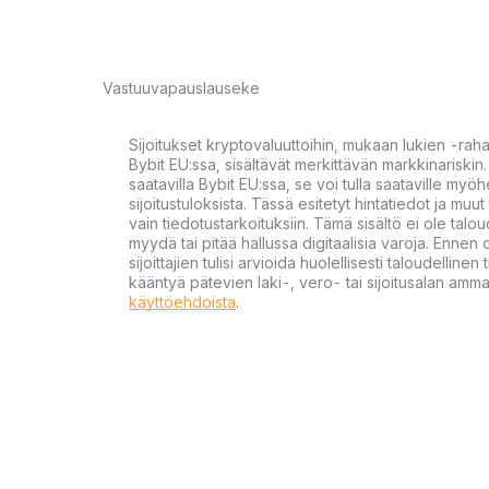
Vastuuvapauslauseke
Sijoitukset kryptovaluuttoihin, mukaan lukien -rah
Bybit EU:ssa, sisältävät merkittävän markkinariskin. 
saatavilla Bybit EU:ssa, se voi tulla saataville my
sijoitustuloksista. Tässä esitetyt hintatiedot ja muut 
vain tiedotustarkoituksiin. Tämä sisältö ei ole talou
myydä tai pitää hallussa digitaalisia varoja. Ennen di
sijoittajien tulisi arvioida huolellisesti taloudellin
kääntyä pätevien laki-, vero- tai sijoitusalan ammat
käyttöehdoista
.