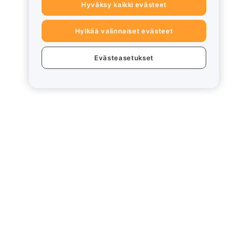
Hyväksy kaikki evästeet
Hylkää valinnaiset evästeet
Evästeasetukset
eet
Lakiasiat
Eturistiriitapolitiikka
Yhteenveto säilytys- ja
hallinnointikäytännöstä
rd
ESG-tiedot