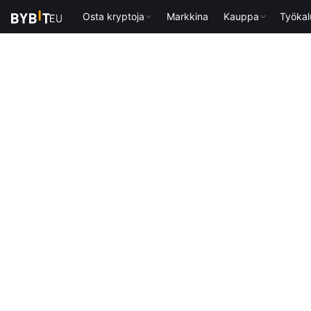
Osta kryptoja
Markkina
Kauppa
Työkal