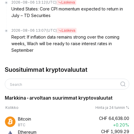
2026-08-06 13:12
(UTC)
Laskeva
United States: Core CPI momentum expected to return in
July – TD Securities
2026-08-06 13:07
(UTC)
Laskeva
Report: If inflation data remains strong over the coming
weeks, Wach will be ready to raise interest rates in
September
Suosituimmat kryptovaluutat
Search
Markkina-arvoltaan suurimmat kryptovaluutat
Kolikko
Hinta ja 24 tunnin %
CHF
64,638.00
Bitcoin
+0.20%
BTC
CHF
1,909.29
Ethereum