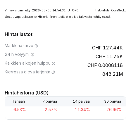
Viimeksi päivitetty: 2026-08-06 14:54:31
(UTC+0)
Tietolähde: CoinGecko
Vastuuvapauslauseke: Historiallinen tuotto ei ole tae tulevasta kehityksestä.
Hintatilastot
Markkina-arvo
127.44K
24 h volyymi
11.75K
Kaikkien aikojen huippu
0.0008118
Kierrossa oleva tarjonta
848.21M
Hintahistoria (USD)
Tänään
7 päivää
14 päivää
30 päivää
-6.53%
-2.57%
-11.34%
-26.96%