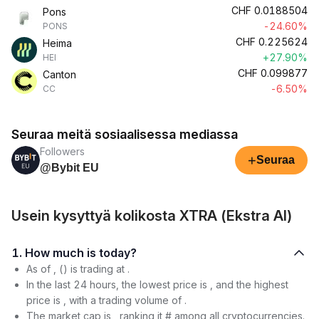
CHF
0.0188504
Pons
-24.60%
PONS
CHF
0.225624
Heima
+27.90%
HEI
CHF
0.099877
Canton
-6.50%
CC
Seuraa meitä sosiaalisessa mediassa
Followers
+
Seuraa
@Bybit EU
Usein kysyttyä kolikosta XTRA (Ekstra AI)
1. How much is today?
As of , () is trading at .
In the last 24 hours, the lowest price is , and the highest
price is , with a trading volume of .
The market cap is , ranking it # among all cryptocurrencies.