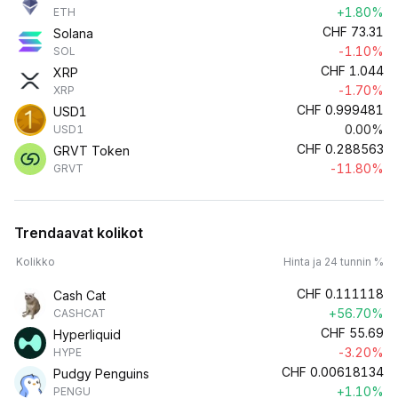
+1.80%
ETH
CHF
73.31
Solana
-1.10%
SOL
CHF
1.044
XRP
-1.70%
XRP
CHF
0.999481
USD1
0.00%
USD1
CHF
0.288563
GRVT Token
-11.80%
GRVT
Trendaavat kolikot
Kolikko
Hinta ja 24 tunnin %
CHF
0.111118
Cash Cat
+56.70%
CASHCAT
CHF
55.69
Hyperliquid
-3.20%
HYPE
CHF
0.00618134
Pudgy Penguins
+1.10%
PENGU