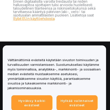
Ennen digitaalisilla varoilla treidausta tai niiden
hallussapitoa sijoittajien tulisi arvioida huolellisesti
taloudellinen tilanteensa ja riskinsietokykynsä sekä
tarvittaessa kääntyä pätevien laki-, vero- tai
sijoitusalan ammattilaisten puoleen. Lisätietoja saat
Bybit EU:n käyttöehdoista
.
Tietoa
Välttämättömiä evästeitä käytetään sivuston toimivuuden ja
Palvelut
turvallisuuden varmistamiseen. Suostumuksellasi käytämme
myös toiminnallisia, analytiikka-, markkinointi- ja sosiaalisen
median evästeitä muistaaksemme asetuksesi,
Tuki
ymmärtääksemme sivuston käyttöä, parantaaksemme
sivustoa ja tukeaksemme markkinointi- ja
Tuotteet
jakamisominaisuuksia.
Lakiasiat
Hyväksy kaikki
Hylkää valinnaiset
evästeet
evästeet