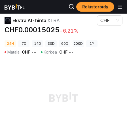
Rekisteröidy
Kryptohinnat
Ekstra AI-hinta XTRA
Ekstra AI-hinta
XTRA
CHF
CHF0.00015025
-6.21%
24H
7D
14D
30D
60D
200D
1Y
Matala
CHF
--
Korkea
CHF
--