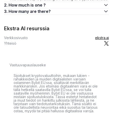
2. How much is one ?
3. How many are there?
Ekstra AI resurssia
Verkkosivusto
ekstra.ai
Yhteisö
Vastuuvapauslauseke
Sijoitukset kryptovaluuttoihin, mukaan lukien -
rahakkeiden ja muiden digitaalisten varojen
ostaminen Bybit EU:ssa, sisältävät merkittävän
markkinariskin. Jos etsimäsi digitaalinen vara ei ole
tällä hetkellä saatavilla Bybit EU:ssa, se voi tulla
saataville myöhemmin. Bybit EU ei ole vastuussa
mistään sijoitustuloksista. Tässä esitetyt hintatiedot
ja muut tiedot on hankittu julkisista lähteistä, ja ne
tarjotaan vain tiedotustarkoituksiin. Tämä sisältö ei
ole taloudellista neuvontaa eikä suositus tai tarjous
ostaa, myydä tai pitää hallussa digitaalisia varoja.