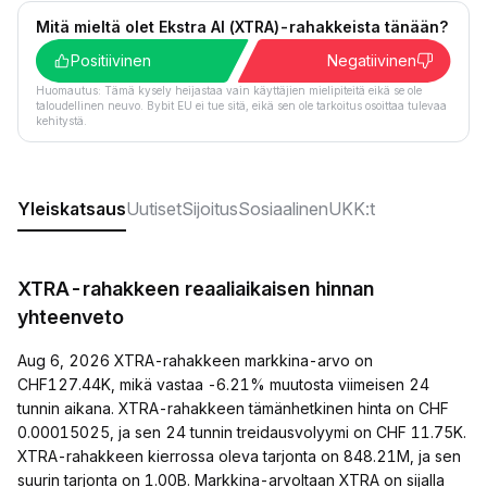
Mitä mieltä olet Ekstra AI (XTRA)-rahakkeista tänään?
Positiivinen
Negatiivinen
Huomautus: Tämä kysely heijastaa vain käyttäjien mielipiteitä eikä se ole
taloudellinen neuvo. Bybit EU ei tue sitä, eikä sen ole tarkoitus osoittaa tulevaa
kehitystä.
Yleiskatsaus
Uutiset
Sijoitus
Sosiaalinen
UKK:t
XTRA-rahakkeen reaaliaikaisen hinnan
yhteenveto
Aug 6, 2026 XTRA-rahakkeen markkina-arvo on
CHF127.44K, mikä vastaa -6.21% muutosta viimeisen 24
tunnin aikana. XTRA-rahakkeen tämänhetkinen hinta on CHF
0.00015025, ja sen 24 tunnin treidausvolyymi on CHF 11.75K.
XTRA-rahakkeen kierrossa oleva tarjonta on 848.21M, ja sen
suurin tarjonta on 1.00B. Markkina-arvoltaan XTRA on sijalla