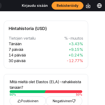
Rekisteröidy
Kirjaudu sisään
Hintahistoria (USD)
Tietojen vertailu
%-muutos
Tänään
+3.43%
7 päivää
+9.15%
14 päivää
+0.24%
30 päivää
-12.77%
Mitä mieltä olet Elastos (ELA)-rahakkeista
tänään?
50
%
50
%
Positiivinen
Negatiivinen