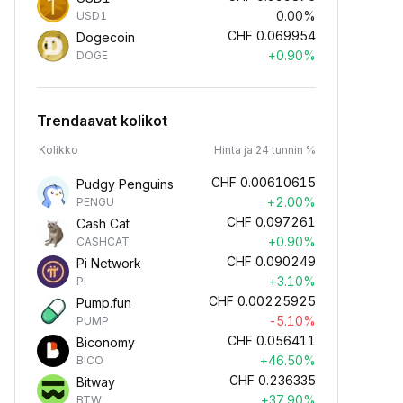
0.00%
USD1
CHF
0.069954
Dogecoin
+0.90%
DOGE
Trendaavat kolikot
Kolikko
Hinta ja 24 tunnin %
CHF
0.00610615
Pudgy Penguins
+2.00%
PENGU
CHF
0.097261
Cash Cat
+0.90%
CASHCAT
CHF
0.090249
Pi Network
+3.10%
PI
CHF
0.00225925
Pump.fun
-5.10%
PUMP
CHF
0.056411
Biconomy
+46.50%
BICO
CHF
0.236335
Bitway
+37.90%
BTW