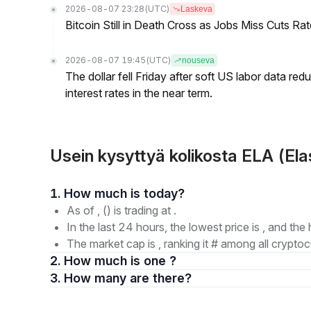
2026-08-07 23:28
(UTC)
Laskeva
Bitcoin Still in Death Cross as Jobs Miss Cuts R
2026-08-07 19:45
(UTC)
nouseva
The dollar fell Friday after soft US labor data re
interest rates in the near term.
Usein kysyttyä kolikosta ELA (Ela
1. How much is today?
As of , () is trading at .
In the last 24 hours, the lowest price is , and the 
The market cap is , ranking it # among all cryptoc
2. How much is one ?
3. How many are there?