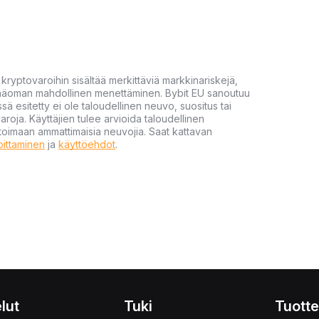
yptovaroihin sisältää merkittäviä markkinariskejä,
 pääoman mahdollinen menettäminen. Bybit EU sanoutuu
ssä esitetty ei ole taloudellinen neuvo, suositus tai
varoja. Käyttäjien tulee arvioida taloudellinen
ultoimaan ammattimaisia neuvojia. Saat kattavan
moittaminen
ja
käyttöehdot
.
lut
Tuki
Tuotte