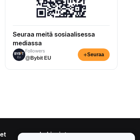
Seuraa meitä sosiaalisessa
mediassa
Followers
+
Seuraa
@Bybit EU
et
Lakiasiat