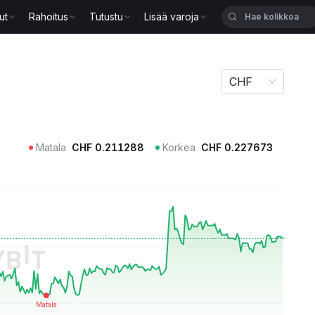
ut
Rahoitus
Tutustu
Lisää varoja
CHF
Matala
CHF
0.211288
Korkea
CHF
0.227673