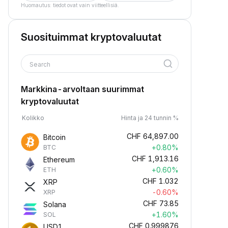
Huomautus: tiedot ovat vain viitteellisiä.
Suosituimmat kryptovaluutat
Search
Markkina-arvoltaan suurimmat
kryptovaluutat
Kolikko
Hinta ja 24 tunnin %
CHF
64,897.00
Bitcoin
+0.80%
BTC
CHF
1,913.16
Ethereum
+0.60%
ETH
CHF
1.032
XRP
-0.60%
XRP
CHF
73.85
Solana
+1.60%
SOL
CHF
0.999876
USD1