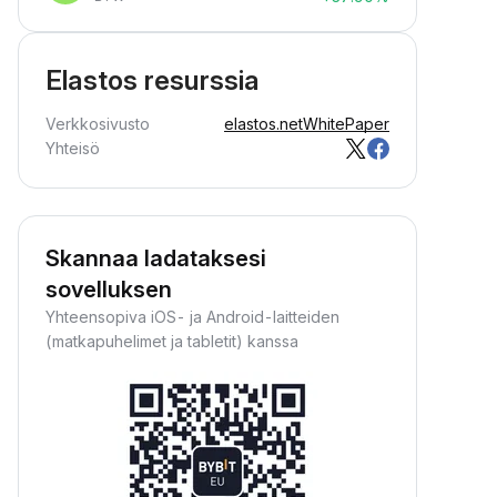
Elastos resurssia
Verkkosivusto
elastos.net
WhitePaper
Yhteisö
Skannaa ladataksesi
sovelluksen
Yhteensopiva iOS- ja Android-laitteiden
(matkapuhelimet ja tabletit) kanssa