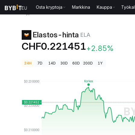
Osta kryptoja
Markkina
Kauppa
Työkal
Kryptohinnat
Elastos-hinta ELA
Elastos-hinta
ELA
CHF0.221451
+2.85%
24H
7D
14D
30D
60D
200D
1Y