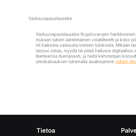
Vastuuvapauslauseke
Vastuuvapauslauseke Kryptovarojen hankkiminen kr
mukaan lukien äärimmäinen volatiliteetti ja koko
irti kaikesta vastuusta toimien tuloksista. Mikään tä
tarjous ostaa, myydä tai pitää hallussa digitaalisia 
tilanteensa itsenäisesti, ja heitä kehotetaan kons
yleiskatsauksen lukemalla asiakirjamme
riskien il
Tietoa
Palve