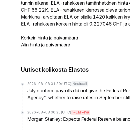
tunnin aikana. ELA-rahakkeen tämänhetkinen hinta 
CHF 66.22K. ELA-rahakkeen kierrossa oleva tarjont
Markkina-arvoltaan ELA on sijalla 1420 kaikkien kry
ELA-rahakkeen korkein hinta oli 0.227046 CHF ja a
Korkein hinta ja päivämäärä
Alin hinta ja päivämäärä
Uutiset kolikosta Elastos
2026-08-08 01:39
(UTC)
Neutraali
July nonfarm payrolls did not give the Federal 
Agency”: whether to raise rates in September still
2026-08-08 00:25
(UTC)
Laskeva
Morgan Stanley: Expects Federal Reserve balance 