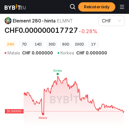
Rekisteröidy
Kryptohinnat
Element 280-hinta ELMNT
Element 280-hinta
ELMNT
CHF
CHF0.000000017727
-0.28%
24H
7D
14D
30D
60D
200D
1Y
Matala
CHF
0.000000
Korkea
CHF
0.000000