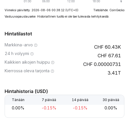
Viimeksi päivitetty: 2026-08-06 00:38:12
(UTC+0)
Tietolähde: CoinGecko
Vastuuvapauslauseke: Historiallinen tuotto ei ole tae tulevasta kehityksestä.
Hintatilastot
Markkina-arvo
60.43K
24 h volyymi
67.61
Kaikkien aikojen huippu
0.00000731
Kierrossa oleva tarjonta
3.41T
Hintahistoria (USD)
Tänään
7 päivää
14 päivää
30 päivää
0.00%
-0.15%
-0.15%
0.00%