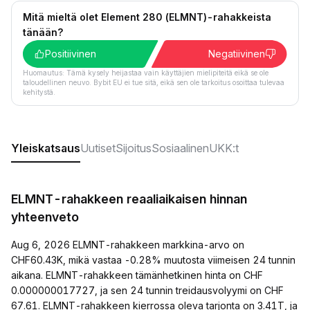
Mitä mieltä olet Element 280 (ELMNT)-rahakkeista
tänään?
Positiivinen
Negatiivinen
Huomautus: Tämä kysely heijastaa vain käyttäjien mielipiteitä eikä se ole
taloudellinen neuvo. Bybit EU ei tue sitä, eikä sen ole tarkoitus osoittaa tulevaa
kehitystä.
Yleiskatsaus
Uutiset
Sijoitus
Sosiaalinen
UKK:t
ELMNT-rahakkeen reaaliaikaisen hinnan
yhteenveto
Aug 6, 2026 ELMNT-rahakkeen markkina-arvo on
CHF60.43K, mikä vastaa -0.28% muutosta viimeisen 24 tunnin
aikana. ELMNT-rahakkeen tämänhetkinen hinta on CHF
0.000000017727, ja sen 24 tunnin treidausvolyymi on CHF
67.61. ELMNT-rahakkeen kierrossa oleva tarjonta on 3.41T, ja