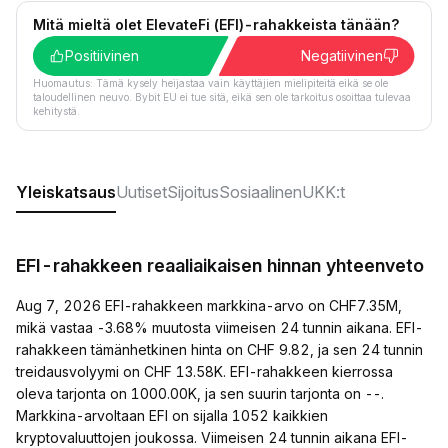
Mitä mieltä olet ElevateFi (EFI)-rahakkeista tänään?
Positiivinen
Negatiivinen
Huomautus: Tämä kysely heijastaa vain käyttäjien mielipiteitä eikä se ole
taloudellinen neuvo. Bybit EU ei tue sitä, eikä sen ole tarkoitus osoittaa tulevaa
kehitystä.
Yleiskatsaus
Uutiset
Sijoitus
Sosiaalinen
UKK:t
EFI-rahakkeen reaaliaikaisen hinnan yhteenveto
Aug 7, 2026 EFI-rahakkeen markkina-arvo on CHF7.35M,
mikä vastaa -3.68% muutosta viimeisen 24 tunnin aikana. EFI-
rahakkeen tämänhetkinen hinta on CHF 9.82, ja sen 24 tunnin
treidausvolyymi on CHF 13.58K. EFI-rahakkeen kierrossa
oleva tarjonta on 1000.00K, ja sen suurin tarjonta on --.
Markkina-arvoltaan EFI on sijalla 1052 kaikkien
kryptovaluuttojen joukossa. Viimeisen 24 tunnin aikana EFI-