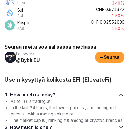
-3.40%
PENGU
CHF
0.674977
Sui
-1.50%
SUI
CHF
0.02552036
Kaspa
-1.50%
KAS
Seuraa meitä sosiaalisessa mediassa
Followers
+
Seuraa
@Bybit EU
Usein kysyttyä kolikosta EFI (ElevateFi)
1. How much is today?
As of , () is trading at .
In the last 24 hours, the lowest price is , and the highest
price is , with a trading volume of .
The market cap is , ranking it # among all cryptocurrencies.
2. How much is one ?