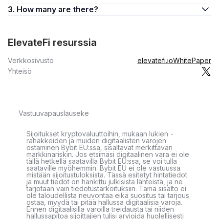
3. How many are there?
ElevateFi resurssia
Verkkosivusto
elevatefi.io
WhitePaper
Yhteisö
Vastuuvapauslauseke
Sijoitukset kryptovaluuttoihin, mukaan lukien -
rahakkeiden ja muiden digitaalisten varojen
ostaminen Bybit EU:ssa, sisältävät merkittävän
markkinariskin. Jos etsimäsi digitaalinen vara ei ole
tällä hetkellä saatavilla Bybit EU:ssa, se voi tulla
saataville myöhemmin. Bybit EU ei ole vastuussa
mistään sijoitustuloksista. Tässä esitetyt hintatiedot
ja muut tiedot on hankittu julkisista lähteistä, ja ne
tarjotaan vain tiedotustarkoituksiin. Tämä sisältö ei
ole taloudellista neuvontaa eikä suositus tai tarjous
ostaa, myydä tai pitää hallussa digitaalisia varoja.
Ennen digitaalisilla varoilla treidausta tai niiden
hallussapitoa sijoittajien tulisi arvioida huolellisesti