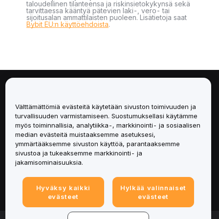
taloudellinen tilanteensa ja riskinsietokykynsä sekä
tarvittaessa kääntyä pätevien laki-, vero- tai
sijoitusalan ammattilaisten puoleen. Lisätietoja saat
Bybit EU:n käyttöehdoista
.
Tietoa
Välttämättömiä evästeitä käytetään sivuston toimivuuden ja
Palvelut
turvallisuuden varmistamiseen. Suostumuksellasi käytämme
myös toiminnallisia, analytiikka-, markkinointi- ja sosiaalisen
median evästeitä muistaaksemme asetuksesi,
Tuki
ymmärtääksemme sivuston käyttöä, parantaaksemme
sivustoa ja tukeaksemme markkinointi- ja
Tuotteet
jakamisominaisuuksia.
Lakiasiat
Hyväksy kaikki
Hylkää valinnaiset
evästeet
evästeet