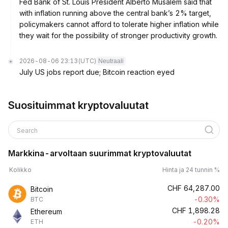
Fed Bank of St. Louis President Alberto Musalem said that
with inflation running above the central bank’s 2% target,
policymakers cannot afford to tolerate higher inflation while
they wait for the possibility of stronger productivity growth.
2026-08-06 23:13
(UTC)
Neutraali
July US jobs report due; Bitcoin reaction eyed
Suosituimmat kryptovaluutat
Search
Markkina-arvoltaan suurimmat kryptovaluutat
Kolikko
Hinta ja 24 tunnin %
CHF
64,287.00
Bitcoin
-0.30%
BTC
CHF
1,898.28
Ethereum
-0.20%
ETH