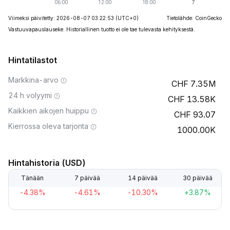
Viimeksi päivitetty: 2026-08-07 03:22:53
(UTC+0)
Tietolähde: CoinGecko
Vastuuvapauslauseke: Historiallinen tuotto ei ole tae tulevasta kehityksestä.
Hintatilastot
Markkina-arvo
7.35M
24 h volyymi
13.58K
Kaikkien aikojen huippu
93.07
Kierrossa oleva tarjonta
1000.00K
Hintahistoria (USD)
Tänään
7 päivää
14 päivää
30 päivää
-4.38%
-4.61%
-10.30%
+3.87%