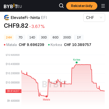
Rekisteröidy
Kryptohinnat
ElevateFi-hinta EFI
ElevateFi-hinta
EFI
CHF
CHF9.82
-3.67%
24H
7D
14D
30D
60D
200D
1Y
Matala
CHF
9.696239
Korkea
CHF
10.389757