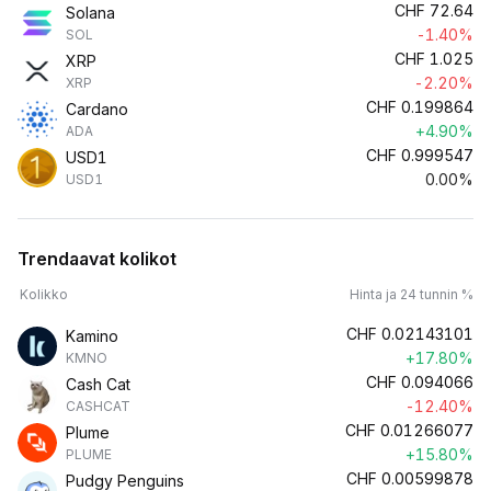
CHF
72.64
Solana
-1.40%
SOL
CHF
1.025
XRP
-2.20%
XRP
CHF
0.199864
Cardano
+4.90%
ADA
CHF
0.999547
USD1
0.00%
USD1
Trendaavat kolikot
Kolikko
Hinta ja 24 tunnin %
CHF
0.02143101
Kamino
+17.80%
KMNO
CHF
0.094066
Cash Cat
-12.40%
CASHCAT
CHF
0.01266077
Plume
+15.80%
PLUME
CHF
0.00599878
Pudgy Penguins