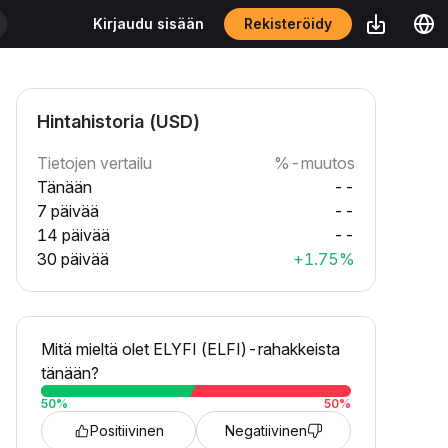
Rekisteröidy
Kirjaudu sisään
Hintahistoria (USD)
Tietojen vertailu
%-muutos
Tänään
--
7 päivää
--
14 päivää
--
30 päivää
+1.75%
Mitä mieltä olet ELYFI (ELFI)-rahakkeista
tänään?
50
%
50
%
Positiivinen
Negatiivinen