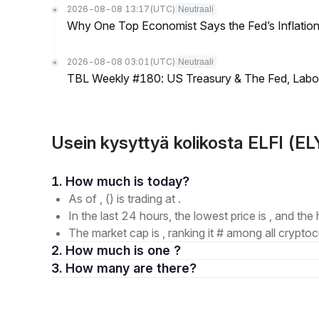
2026-08-08 13:17
(UTC)
Neutraali
Why One Top Economist Says the Fed’s Inflation
2026-08-08 03:01
(UTC)
Neutraali
TBL Weekly #180: US Treasury & The Fed, Labor 
Usein kysyttyä kolikosta ELFI (EL
1. How much is today?
As of , () is trading at .
In the last 24 hours, the lowest price is , and the 
The market cap is , ranking it # among all cryptoc
2. How much is one ?
3. How many are there?