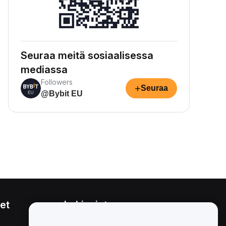
Seuraa meitä sosiaalisessa
mediassa
Followers
+
Seuraa
@Bybit EU
et
Lakiasiat
Eturistiriitapolitiikka