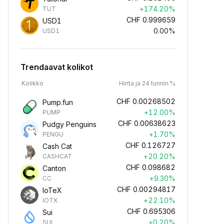
+174.20%
TUT
CHF
0.999659
USD1
0.00%
USD1
Trendaavat kolikot
Kolikko
Hinta ja 24 tunnin %
CHF
0.00268502
Pump.fun
+12.00%
PUMP
CHF
0.00638623
Pudgy Penguins
+1.70%
PENGU
CHF
0.126727
Cash Cat
+20.20%
CASHCAT
CHF
0.098682
Canton
+9.30%
CC
CHF
0.00294817
IoTeX
+22.10%
IOTX
CHF
0.695306
Sui
+0.20%
SUI