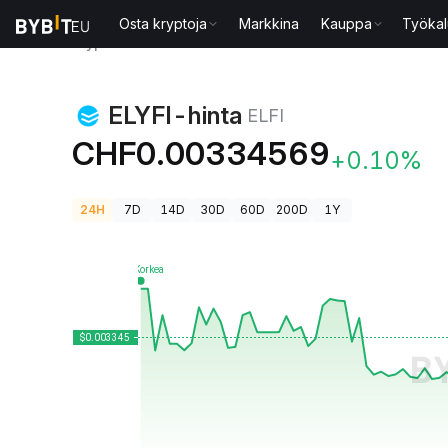
Osta kryptoja
Markkina
Kauppa
Työkal
Kryptohinnat
ELYFI-hinta ELFI
ELYFI-hinta
ELFI
CHF0.00334569
+0.10%
24H
7D
14D
30D
60D
200D
1Y