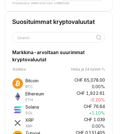
Huomautus: tiedot ovat vain viitteellisiä.
Suosituimmat kryptovaluutat
Search
Markkina-arvoltaan suurimmat
kryptovaluutat
Kolikko
Hinta ja 24 tunnin %
CHF
65,078.00
Bitcoin
0.00%
BTC
CHF
1,922.61
Ethereum
-0.20%
ETH
CHF
76.64
Solana
+1.10%
SOL
CHF
1.039
XRP
0.00%
XRP
CHF
0.151405
Tutorial