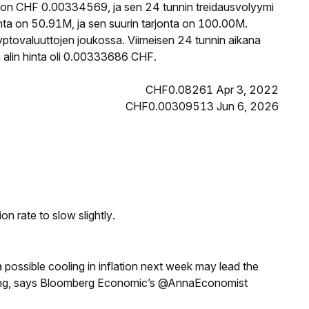
 on CHF 0.00334569, ja sen 24 tunnin treidausvolyymi
ta on 50.91M, ja sen suurin tarjonta on 100.00M.
yptovaluuttojen joukossa. Viimeisen 24 tunnin aikana
 alin hinta oli 0.00333686 CHF.
CHF0.08261 Apr 3, 2022
CHF0.00309513 Jun 6, 2026
n rate to slow slightly.
a possible cooling in inflation next week may lead the
eeting, says Bloomberg Economic’s @AnnaEconomist