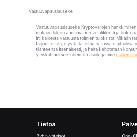
Vastuuvapauslauseke
Vastuuvapauslauseke Kryptovarojen hankkiminen kr
mukaan lukien äärimmäinen volatiliteetti ja koko
irti kaikesta vastuusta toimien tuloksista. Mikään tä
tarjous ostaa, myydä tai pitää hallussa digitaalisia 
tilanteensa itsenäisesti, ja heitä kehotetaan kons
yleiskatsauksen lukemalla asiakirjamme
riskien il
Tietoa
Palve
Bybit-yhteisöt
One-Cl