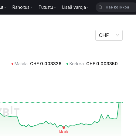
ut
Rahoitus
Tutustu
Lisää varoja
CHF
Matala
CHF
0.003336
Korkea
CHF
0.003350