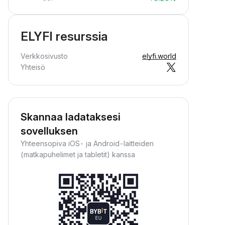
ELYFI resurssia
Verkkosivusto
elyfi.world
Yhteisö
Skannaa ladataksesi
sovelluksen
Yhteensopiva iOS- ja Android-laitteiden
(matkapuhelimet ja tabletit) kanssa