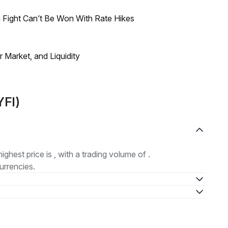
 Fight Can’t Be Won With Rate Hikes
Market, and Liquidity
YFI)
highest price is , with a trading volume of .
urrencies.