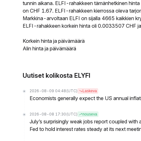
tunnin aikana. ELFI-rahakkeen tämänhetkinen hinta
on CHF 1.67. ELFI-rahakkeen kierrossa oleva tarjon
Markkina-arvoltaan ELFI on sijalla 4665 kaikkien kr
ELFI-rahakkeen korkein hinta oli 0.0033507 CHF ja
Korkein hinta ja päivämäärä
Alin hinta ja päivämäärä
Uutiset kolikosta ELYFI
2026-08-09 04:48
(UTC)
Laskeva
Economists generally expect the US annual inflatio
2026-08-08 17:30
(UTC)
nouseva
July’s surprisingly weak jobs report coupled with 
Fed to hold interest rates steady at its next m