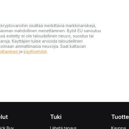
yptovaroihin sisältää merkittäviä markkinariskejä,
 pääoman mahdollinen menettäminen. Bybit EU sanoutuu
ssä esitetty ei ole taloudellinen neuvo, suositus tai
varoja. Käyttäjien tulee arvioida taloudellinen
ultoimaan ammattimaisia neuvojia. Saat kattavan
moittaminen
ja
käyttöehdot
.
lut
Tuki
Tuotte
ick Buy
Lähetä tapaus
Kauppa