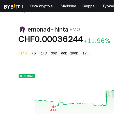
Osta kryptoja
Markkina
Kauppa
Työkal
Kryptohinnat
emonad-hinta EMO
emonad-hinta
EMO
CHF0.00036244
+11.96%
24H
7D
14D
30D
60D
200D
1Y