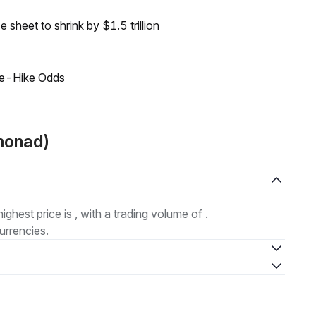
sheet to shrink by $1.5 trillion
ate-Hike Odds
monad)
highest price is , with a trading volume of .
urrencies.