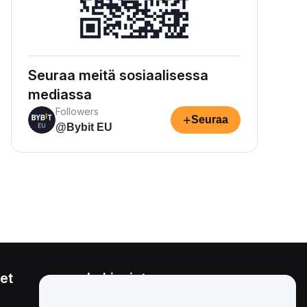
Seuraa meitä sosiaalisessa
mediassa
Followers
+
Seuraa
@Bybit EU
et
Lakiasiat
Eturistiriitapolitiikka