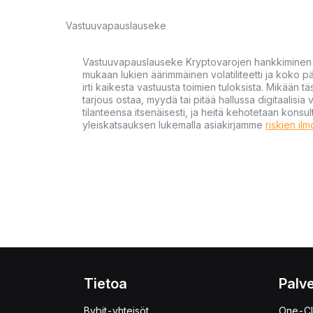
Vastuuvapauslauseke
Vastuuvapauslauseke Kryptovarojen hankkiminen kr
mukaan lukien äärimmäinen volatiliteetti ja koko
irti kaikesta vastuusta toimien tuloksista. Mikään tä
tarjous ostaa, myydä tai pitää hallussa digitaalisia 
tilanteensa itsenäisesti, ja heitä kehotetaan kons
yleiskatsauksen lukemalla asiakirjamme
riskien il
Tietoa
Palve
Bybit-yhteisöt
One-Cl