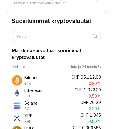
Huomautus: tiedot ovat vain viitteellisiä.
Suosituimmat kryptovaluutat
Search
Markkina-arvoltaan suurimmat
kryptovaluutat
Kolikko
Hinta ja 24 tunnin %
CHF
65,112.00
Bitcoin
-0.30%
BTC
CHF
1,923.30
Ethereum
-0.50%
ETH
CHF
76.29
Solana
+2.30%
SOL
CHF
1.045
XRP
+0.50%
XRP
CHF
0.999555
USD1