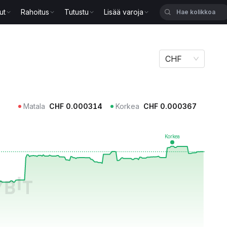
ut
Rahoitus
Tutustu
Lisää varoja
CHF
Matala
CHF
0.000314
Korkea
CHF
0.000367