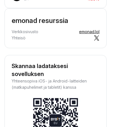
emonad resurssia
Verkkosivusto
emonad.lol
Yhteisö
Skannaa ladataksesi
sovelluksen
Yhteensopiva iOS- ja Android-laitteiden
(matkapuhelimet ja tabletit) kanssa