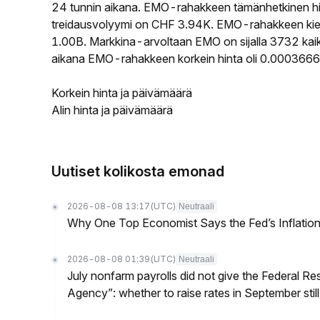
24 tunnin aikana. EMO-rahakkeen tämänhetkinen h
treidausvolyymi on CHF 3.94K. EMO-rahakkeen kierro
1.00B. Markkina-arvoltaan EMO on sijalla 3732 kaik
aikana EMO-rahakkeen korkein hinta oli 0.00036665
Korkein hinta ja päivämäärä
Alin hinta ja päivämäärä
Uutiset kolikosta emonad
2026-08-08 13:17
(UTC)
Neutraali
Why One Top Economist Says the Fed’s Inflation
2026-08-08 01:39
(UTC)
Neutraali
July nonfarm payrolls did not give the Federal 
Agency”: whether to raise rates in September still