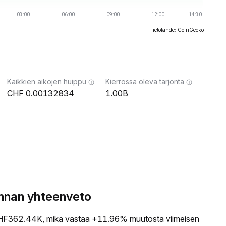
Tietolähde: CoinGecko
Kaikkien aikojen huippu
Kierrossa oleva tarjonta
0.00132834
1.00B
nnan yhteenveto
F362.44K, mikä vastaa +11.96% muutosta viimeisen