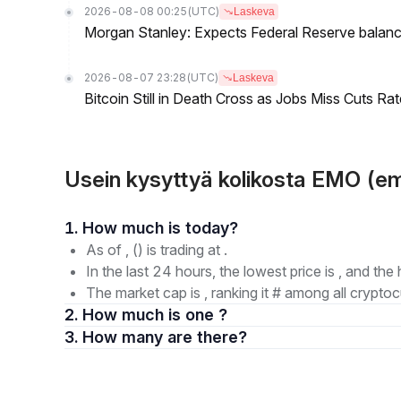
2026-08-08 00:25
(UTC)
Laskeva
Morgan Stanley: Expects Federal Reserve balance 
2026-08-07 23:28
(UTC)
Laskeva
Bitcoin Still in Death Cross as Jobs Miss Cuts R
Usein kysyttyä kolikosta EMO (e
1. How much is today?
As of , () is trading at .
In the last 24 hours, the lowest price is , and the 
The market cap is , ranking it # among all cryptoc
2. How much is one ?
3. How many are there?