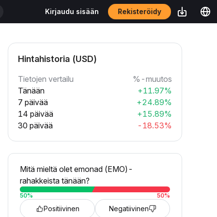
Rekisteröidy
Kirjaudu sisään
Hintahistoria (USD)
Tietojen vertailu
%-muutos
Tänään
+11.97%
7 päivää
+24.89%
14 päivää
+15.89%
30 päivää
-18.53%
Mitä mieltä olet emonad (EMO)-
rahakkeista tänään?
50
%
50
%
Positiivinen
Negatiivinen