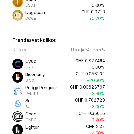
0.00%
USD1
CHF
0.0713
Dogecoin
+0.70%
DOGE
Trendaavat kolikot
Kolikko
Hinta ja 24 tunnin %
CHF
0.827494
Cysic
0.00%
CYS
CHF
0.056132
Biconomy
+20.30%
BICO
CHF
0.00628797
Pudgy Penguins
+3.60%
PENGU
CHF
0.702729
Sui
+3.00%
SUI
CHF
0.35616
Ondo
-0.20%
ONDO
CHF
2.32
Lighter
-4.30%
LIT