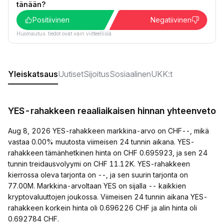
tänään?
Positiivinen
Negatiivinen
Huomautus: tiedot ovat vain viitteellisiä.
Yleiskatsaus
Uutiset
Sijoitus
Sosiaalinen
UKK:t
YES-rahakkeen reaaliaikaisen hinnan yhteenveto
Aug 8, 2026 YES-rahakkeen markkina-arvo on CHF--, mikä
vastaa 0.00% muutosta viimeisen 24 tunnin aikana. YES-
rahakkeen tämänhetkinen hinta on CHF 0.695923, ja sen 24
tunnin treidausvolyymi on CHF 11.12K. YES-rahakkeen
kierrossa oleva tarjonta on --, ja sen suurin tarjonta on
77.00M. Markkina-arvoltaan YES on sijalla -- kaikkien
kryptovaluuttojen joukossa. Viimeisen 24 tunnin aikana YES-
rahakkeen korkein hinta oli 0.696226 CHF ja alin hinta oli
0.692784 CHF.