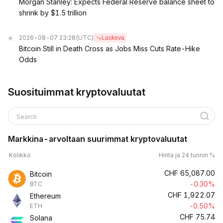
Morgan Stanley: Expects Federal Reserve balance sheet to
shrink by $1.5 trillion
2026-08-07 23:28
(UTC)
Laskeva
Bitcoin Still in Death Cross as Jobs Miss Cuts Rate-Hike
Odds
Suosituimmat kryptovaluutat
Search
Markkina-arvoltaan suurimmat kryptovaluutat
Kolikko
Hinta ja 24 tunnin %
CHF
65,087.00
Bitcoin
-0.30%
BTC
CHF
1,922.07
Ethereum
-0.50%
ETH
CHF
75.74
Solana