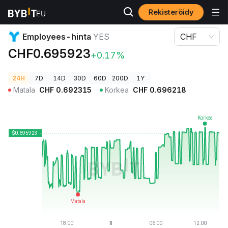
Rekisteröidy
Kryptohinnat
Employees-hinta YES
Employees-hinta
YES
CHF
CHF0.695923
+0.17%
24H
7D
14D
30D
60D
200D
1Y
Matala
CHF
0.692315
Korkea
CHF
0.696218