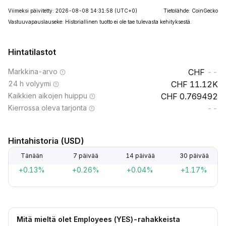
Viimeksi päivitetty: 2026-08-08 14:31:58
(UTC+0)
Tietolähde: CoinGecko
Vastuuvapauslauseke: Historiallinen tuotto ei ole tae tulevasta kehityksestä.
Hintatilastot
Markkina-arvo
--
24 h volyymi
11.12K
Kaikkien aikojen huippu
0.769492
Kierrossa oleva tarjonta
--
Hintahistoria (USD)
Tänään
7 päivää
14 päivää
30 päivää
+0.13%
+0.26%
+0.04%
+1.17%
Mitä mieltä olet Employees (YES)-rahakkeista