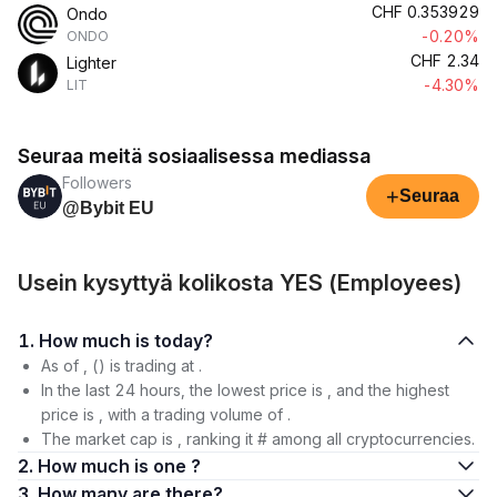
CHF
0.353929
Ondo
-0.20%
ONDO
CHF
2.34
Lighter
-4.30%
LIT
Seuraa meitä sosiaalisessa mediassa
Followers
+
Seuraa
@Bybit EU
Usein kysyttyä kolikosta YES (Employees)
1. How much is today?
As of , () is trading at .
In the last 24 hours, the lowest price is , and the highest
price is , with a trading volume of .
The market cap is , ranking it # among all cryptocurrencies.
2. How much is one ?
3. How many are there?