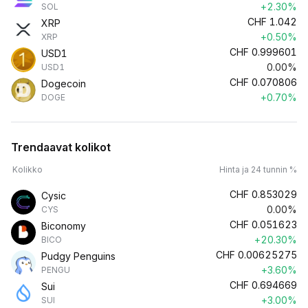
+2.30%
SOL
CHF
1.042
XRP
+0.50%
XRP
CHF
0.999601
USD1
0.00%
USD1
CHF
0.070806
Dogecoin
+0.70%
DOGE
Trendaavat kolikot
Kolikko
Hinta ja 24 tunnin %
CHF
0.853029
Cysic
0.00%
CYS
CHF
0.051623
Biconomy
+20.30%
BICO
CHF
0.00625275
Pudgy Penguins
+3.60%
PENGU
CHF
0.694669
Sui
+3.00%
SUI