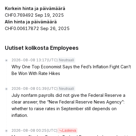
Korkein hinta ja päivämäärä
CHF0.769492 Sep 19, 2025
Alin hinta ja päivämäärä
CHF0.00617872 Sep 26, 2025
Uutiset kolikosta Employees
2026-08-08 13:17
(UTC)
Neutraali
Why One Top Economist Says the Fed’s Inflation Fight Can’t
Be Won With Rate Hikes
2026-08-08 01:39
(UTC)
Neutraali
July nonfarm payrolls did not give the Federal Reserve a
clear answer; the “New Federal Reserve News Agency”:
whether to raise rates in September still depends on
inflation.
2026-08-08 00:25
(UTC)
Laskeva