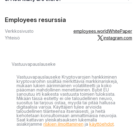
Employees resurssia
Verkkosivusto
employees.world
WhitePaper
Yhteisö
instagram.com
Vastuuvapauslauseke
Vastuuvapauslauseke Kryptovarojen hankkiminen
kryptovaroihin sisältää merkittäviä markkinariskejä,
mukaan lukien äärimmäinen volatiliteetti ja koko
pääoman mahdollinen menettäminen. Bybit EU
sanoutuu irti kaikesta vastuusta toimien tuloksista.
Mikään tässä esitetty ei ole taloudellinen neuvo,
suositus tai tarjous ostaa, myydä tai pitää hallussa
digitaalisia varoja. Käyttäjien tulee arvioida
taloudellinen tilanteensa itsenäisesti, ja heitä
kehotetaan konsultoimaan ammattimaisia neuvojia.
Saat kattavan yleiskatsauksen lukemalla
asiakirjamme
riskien ilmoittaminen
ja
käyttöehdot
.