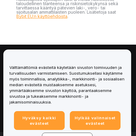
taloudellinen tilanteensa ja riskinsietokykynsä sekä
tarvittaessa kääntyä pätevien laki-, vero- tai
sijoitusalan ammattilaisten puoleen. Lisätietoja saat
Bybit EU:n käyttöehdoista
.
Tietoa
Välttämättömiä evästeitä käytetään sivuston toimivuuden ja
Palvelut
turvallisuuden varmistamiseen. Suostumuksellasi käytämme
myös toiminnallisia, analytiikka-, markkinointi- ja sosiaalisen
median evästeitä muistaaksemme asetuksesi,
Tuki
ymmärtääksemme sivuston käyttöä, parantaaksemme
sivustoa ja tukeaksemme markkinointi- ja
Tuotteet
jakamisominaisuuksia.
Lakiasiat
Hyväksy kaikki
Hylkää valinnaiset
evästeet
evästeet