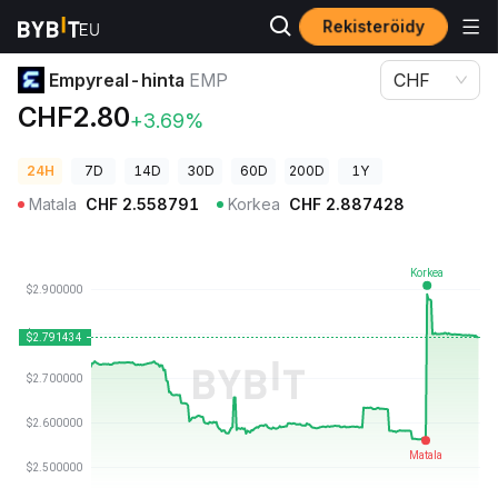
Rekisteröidy
Kryptohinnat
Empyreal-hinta EMP
Empyreal-hinta
EMP
CHF
CHF2.80
+3.69%
24H
7D
14D
30D
60D
200D
1Y
Matala
CHF
2.558791
Korkea
CHF
2.887428