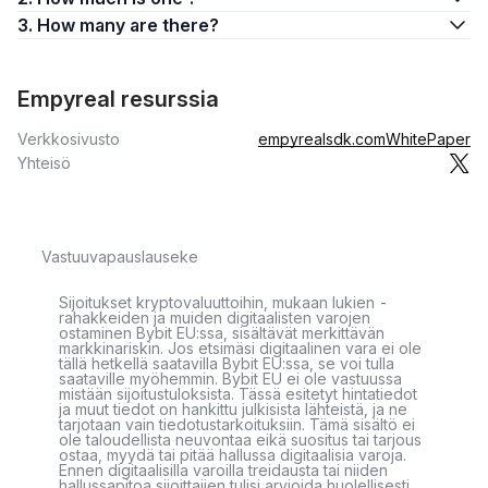
3. How many are there?
Empyreal resurssia
Verkkosivusto
empyrealsdk.com
WhitePaper
Yhteisö
Vastuuvapauslauseke
Sijoitukset kryptovaluuttoihin, mukaan lukien -
rahakkeiden ja muiden digitaalisten varojen
ostaminen Bybit EU:ssa, sisältävät merkittävän
markkinariskin. Jos etsimäsi digitaalinen vara ei ole
tällä hetkellä saatavilla Bybit EU:ssa, se voi tulla
saataville myöhemmin. Bybit EU ei ole vastuussa
mistään sijoitustuloksista. Tässä esitetyt hintatiedot
ja muut tiedot on hankittu julkisista lähteistä, ja ne
tarjotaan vain tiedotustarkoituksiin. Tämä sisältö ei
ole taloudellista neuvontaa eikä suositus tai tarjous
ostaa, myydä tai pitää hallussa digitaalisia varoja.
Ennen digitaalisilla varoilla treidausta tai niiden
hallussapitoa sijoittajien tulisi arvioida huolellisesti