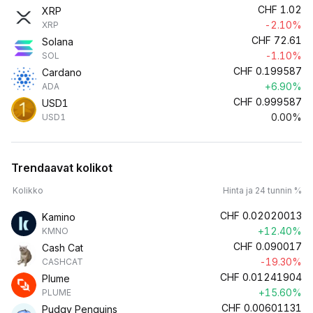
CHF
1.02
XRP
-2.10%
XRP
CHF
72.61
Solana
-1.10%
SOL
CHF
0.199587
Cardano
+6.90%
ADA
CHF
0.999587
USD1
0.00%
USD1
Trendaavat kolikot
Kolikko
Hinta ja 24 tunnin %
CHF
0.02020013
Kamino
+12.40%
KMNO
CHF
0.090017
Cash Cat
-19.30%
CASHCAT
CHF
0.01241904
Plume
+15.60%
PLUME
CHF
0.00601131
Pudgy Penguins