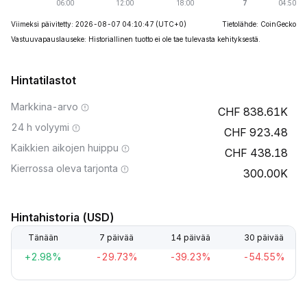
Viimeksi päivitetty: 2026-08-07 04:10:47
(UTC+0)
Tietolähde: CoinGecko
Vastuuvapauslauseke: Historiallinen tuotto ei ole tae tulevasta kehityksestä.
Hintatilastot
Markkina-arvo
838.61K
24 h volyymi
923.48
Kaikkien aikojen huippu
438.18
Kierrossa oleva tarjonta
300.00K
Hintahistoria (USD)
Tänään
7 päivää
14 päivää
30 päivää
+2.98%
-29.73%
-39.23%
-54.55%