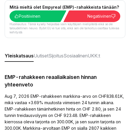
Mitä mieltä olet Empyreal (EMP)-rahakkeista tänään?
Positiivinen
Negatiivinen
Huomautus: Tämä kysely heijastaa vain käyttäjien mielipiteitä eikä se ole
taloudellinen neuvo. Bybit EU ei tue sitä, eikä sen ole tarkoitus osoittaa tulevaa
kehitystä.
Yleiskatsaus
Uutiset
Sijoitus
Sosiaalinen
UKK:t
EMP-rahakkeen reaaliaikaisen hinnan
yhteenveto
Aug 7, 2026 EMP-rahakkeen markkina-arvo on CHF838.61K,
mikä vastaa +3.69% muutosta viimeisen 24 tunnin aikana.
EMP-rahakkeen tämänhetkinen hinta on CHF 2.80, ja sen 24
tunnin treidausvolyymi on CHF 923.48. EMP-rahakkeen
kierrossa oleva tarjonta on 300.00K, ja sen suurin tarjonta on
300.00K. Markkina-arvoltaan EMP on sijalla 2807 kaikkien