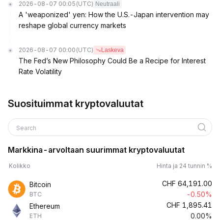
2026-08-07 00:05
(UTC)
Neutraali
A 'weaponized' yen: How the U.S.-Japan intervention may
reshape global currency markets
2026-08-07 00:00
(UTC)
Laskeva
The Fed’s New Philosophy Could Be a Recipe for Interest
Rate Volatility
Suosituimmat kryptovaluutat
Search
Markkina-arvoltaan suurimmat kryptovaluutat
Kolikko
Hinta ja 24 tunnin %
CHF
64,191.00
Bitcoin
-0.50%
BTC
CHF
1,895.41
Ethereum
0.00%
ETH