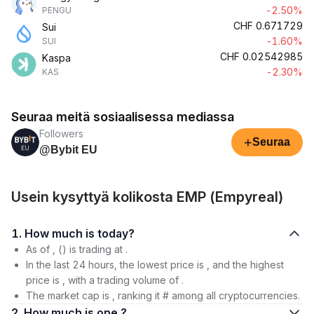
-2.50%
PENGU
CHF
0.671729
Sui
-1.60%
SUI
CHF
0.02542985
Kaspa
-2.30%
KAS
Seuraa meitä sosiaalisessa mediassa
Followers
+
Seuraa
@Bybit EU
Usein kysyttyä kolikosta EMP (Empyreal)
1. How much is today?
As of , () is trading at .
In the last 24 hours, the lowest price is , and the highest
price is , with a trading volume of .
The market cap is , ranking it # among all cryptocurrencies.
2. How much is one ?