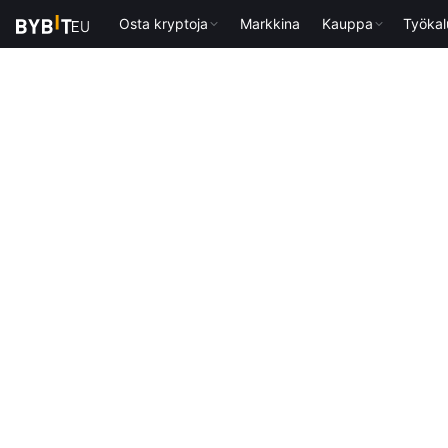
Osta kryptoja
Markkina
Kauppa
Työkal