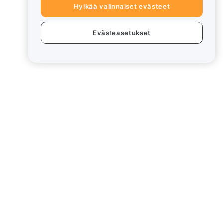
Hylkää valinnaiset evästeet
Evästeasetukset
eet
Lakiasiat
Eturistiriitapolitiikka
Yhteenveto säilytys- ja
hallinnointikäytännöstä
rd
ESG-tiedot
Crypto-Asset White Papers