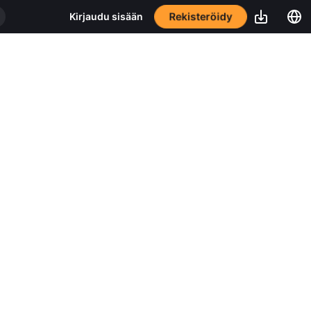
Rekisteröidy
Kirjaudu sisään