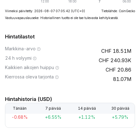
Viimeksi päivitetty: 2026-08-07 07:05:42
(UTC+0)
Tietolähde: CoinGecko
Vastuuvapauslauseke: Historiallinen tuotto ei ole tae tulevasta kehityksestä.
Hintatilastot
Markkina-arvo
18.51M
24 h volyymi
240.93K
Kaikkien aikojen huippu
20.86
Kierrossa oleva tarjonta
81.07M
Hintahistoria (USD)
Tänään
7 päivää
14 päivää
30 päivää
-0.68%
+6.55%
+1.12%
+5.79%