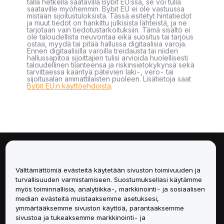
tällä hetkellä saatavilla Bybit EU:ssa, se voi tulla
saataville myöhemmin. Bybit EU ei ole vastuussa
mistään sijoitustuloksista. Tässä esitetyt hintatiedot
ja muut tiedot on hankittu julkisista lähteistä, ja ne
tarjotaan vain tiedotustarkoituksiin. Tämä sisältö ei
ole taloudellista neuvontaa eikä suositus tai tarjous
ostaa, myydä tai pitää hallussa digitaalisia varoja.
Ennen digitaalisilla varoilla treidausta tai niiden
hallussapitoa sijoittajien tulisi arvioida huolellisesti
taloudellinen tilanteensa ja riskinsietokykynsä sekä
tarvittaessa kääntyä pätevien laki-, vero- tai
sijoitusalan ammattilaisten puoleen. Lisätietoja saat
Bybit EU:n käyttöehdoista
.
Tietoa
Välttämättömiä evästeitä käytetään sivuston toimivuuden ja
Palvelut
turvallisuuden varmistamiseen. Suostumuksellasi käytämme
myös toiminnallisia, analytiikka-, markkinointi- ja sosiaalisen
median evästeitä muistaaksemme asetuksesi,
Tuki
ymmärtääksemme sivuston käyttöä, parantaaksemme
sivustoa ja tukeaksemme markkinointi- ja