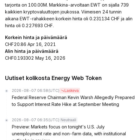
tarjonta on 100.00M. Markkina-arvoltaan EWT on sijalla 739
kaikkien kryptovaluuttojen joukossa. Viimeisen 24 tunnin
aikana EWT-rahakkeen korkein hinta oli 0.231134 CHF ja alin
hinta oli 0.227693 CHF.
Korkein hinta ja päivämäärä
CHF20.86 Apr 16, 2021
Alin hinta ja päivämäärä
CHF0.193302 May 16, 2026
Uutiset kolikosta Energy Web Token
2026-08-07 06:58
(UTC)
Laskeva
Federal Reserve Chairman Kevin Warsh Allegedly Prepared
to Support Interest Rate Hike at September Meeting
2026-08-07 06:35
(UTC)
Neutraali
Preview: Markets focus on tonight's U.S. July
unemployment rate and non-farm data, with institutional