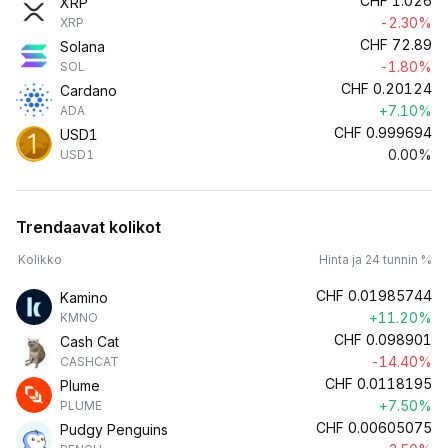
CHF
1.026
XRP
-2.30%
XRP
CHF
72.89
Solana
-1.80%
SOL
CHF
0.20124
Cardano
+7.10%
ADA
CHF
0.999694
USD1
0.00%
USD1
Trendaavat kolikot
Kolikko
Hinta ja 24 tunnin %
CHF
0.01985744
Kamino
+11.20%
KMNO
CHF
0.098901
Cash Cat
-14.40%
CASHCAT
CHF
0.0118195
Plume
+7.50%
PLUME
CHF
0.00605075
Pudgy Penguins