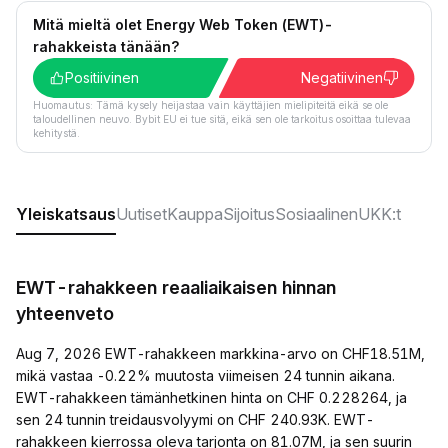
Mitä mieltä olet Energy Web Token (EWT)-
rahakkeista tänään?
Positiivinen
Negatiivinen
Huomautus: Tämä kysely heijastaa vain käyttäjien mielipiteitä eikä se ole
taloudellinen neuvo. Bybit EU ei tue sitä, eikä sen ole tarkoitus osoittaa tulevaa
kehitystä.
Yleiskatsaus
Uutiset
Kauppa
Sijoitus
Sosiaalinen
UKK:t
EWT-rahakkeen reaaliaikaisen hinnan
yhteenveto
Aug 7, 2026 EWT-rahakkeen markkina-arvo on CHF18.51M,
mikä vastaa -0.22% muutosta viimeisen 24 tunnin aikana.
EWT-rahakkeen tämänhetkinen hinta on CHF 0.228264, ja
sen 24 tunnin treidausvolyymi on CHF 240.93K. EWT-
rahakkeen kierrossa oleva tarjonta on 81.07M, ja sen suurin