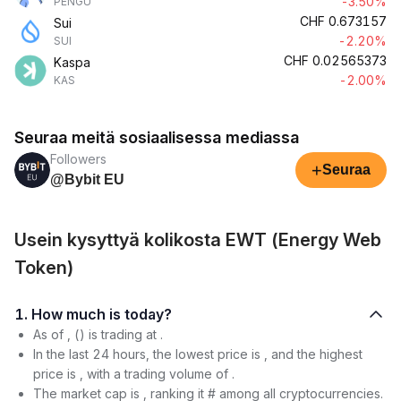
-3.50%
PENGU
CHF
0.673157
Sui
-2.20%
SUI
CHF
0.02565373
Kaspa
-2.00%
KAS
Seuraa meitä sosiaalisessa mediassa
Followers
+
Seuraa
@Bybit EU
Usein kysyttyä kolikosta EWT (Energy Web
Token)
1. How much is today?
As of , () is trading at .
In the last 24 hours, the lowest price is , and the highest
price is , with a trading volume of .
The market cap is , ranking it # among all cryptocurrencies.