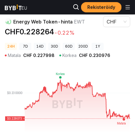
Rekisteröidy
Kryptohinnat
Energy Web Token-hinta EWT
Energy Web Token-hinta
EWT
CHF
CHF0.228264
-0.22%
24H
7D
14D
30D
60D
200D
1Y
Matala
CHF
0.227998
Korkea
CHF
0.230976