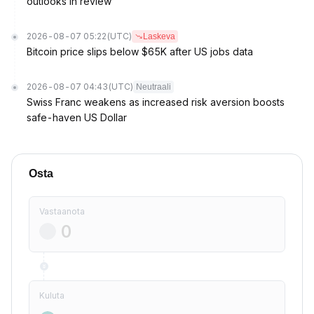
outlooks in review
2026-08-07 05:22
(UTC)
Laskeva
Bitcoin price slips below $65K after US jobs data
2026-08-07 04:43
(UTC)
Neutraali
Swiss Franc weakens as increased risk aversion boosts
safe-haven US Dollar
Osta
Vastaanota
Kuluta