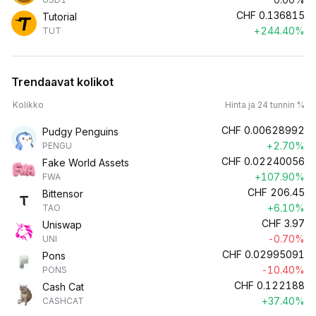
CHF
0.136815
Tutorial
+244.40%
TUT
Trendaavat kolikot
Kolikko
Hinta ja 24 tunnin %
CHF
0.00628992
Pudgy Penguins
+2.70%
PENGU
CHF
0.02240056
Fake World Assets
+107.90%
FWA
CHF
206.45
Bittensor
+6.10%
TAO
CHF
3.97
Uniswap
-0.70%
UNI
CHF
0.02995091
Pons
-10.40%
PONS
CHF
0.122188
Cash Cat
+37.40%
CASHCAT