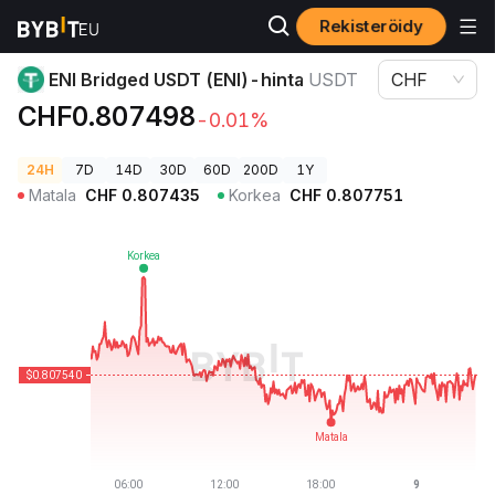
Rekisteröidy
Kryptohinnat
ENI Bridged USDT (ENI)-hinta USDT
ENI Bridged USDT (ENI)-hinta
USDT
CHF
CHF0.807498
-0.01%
24H
7D
14D
30D
60D
200D
1Y
Matala
CHF
0.807435
Korkea
CHF
0.807751