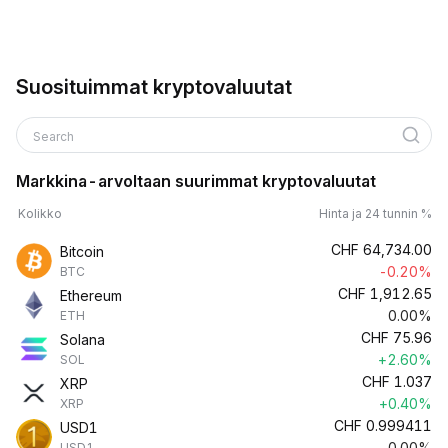
Suosituimmat kryptovaluutat
Search
Markkina-arvoltaan suurimmat kryptovaluutat
Kolikko
Hinta ja 24 tunnin %
CHF
64,734.00
Bitcoin
-0.20%
BTC
CHF
1,912.65
Ethereum
0.00%
ETH
CHF
75.96
Solana
+2.60%
SOL
CHF
1.037
XRP
+0.40%
XRP
CHF
0.999411
USD1
0.00%
USD1