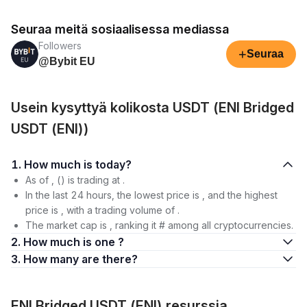
Seuraa meitä sosiaalisessa mediassa
Followers
+
Seuraa
@Bybit EU
Usein kysyttyä kolikosta USDT (ENI Bridged
USDT (ENI))
1. How much is today?
As of , () is trading at .
In the last 24 hours, the lowest price is , and the highest
price is , with a trading volume of .
The market cap is , ranking it # among all cryptocurrencies.
2. How much is one ?
3. How many are there?
ENI Bridged USDT (ENI) resurssia