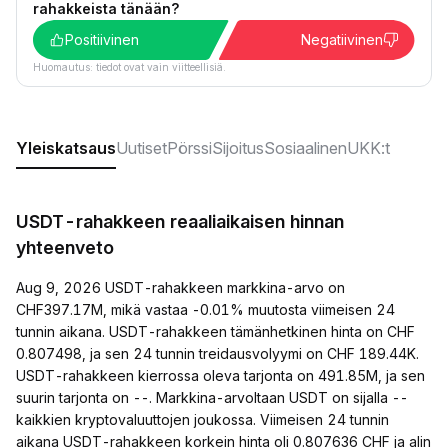
rahakkeista tänään?
Positiivinen
Negatiivinen
Huomautus: tiedot ovat vain viitteellisiä.
Yleiskatsaus
Uutiset
Pörssi
Sijoitus
Sosiaalinen
UKK:t
USDT-rahakkeen reaaliaikaisen hinnan
yhteenveto
Aug 9, 2026 USDT-rahakkeen markkina-arvo on
CHF397.17M, mikä vastaa -0.01% muutosta viimeisen 24
tunnin aikana. USDT-rahakkeen tämänhetkinen hinta on CHF
0.807498, ja sen 24 tunnin treidausvolyymi on CHF 189.44K.
USDT-rahakkeen kierrossa oleva tarjonta on 491.85M, ja sen
suurin tarjonta on --. Markkina-arvoltaan USDT on sijalla --
kaikkien kryptovaluuttojen joukossa. Viimeisen 24 tunnin
aikana USDT-rahakkeen korkein hinta oli 0.807636 CHF ja alin