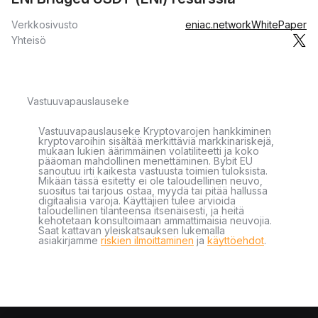
Verkkosivusto
eniac.network
WhitePaper
Yhteisö
Vastuuvapauslauseke
Vastuuvapauslauseke Kryptovarojen hankkiminen
kryptovaroihin sisältää merkittäviä markkinariskejä,
mukaan lukien äärimmäinen volatiliteetti ja koko
pääoman mahdollinen menettäminen. Bybit EU
sanoutuu irti kaikesta vastuusta toimien tuloksista.
Mikään tässä esitetty ei ole taloudellinen neuvo,
suositus tai tarjous ostaa, myydä tai pitää hallussa
digitaalisia varoja. Käyttäjien tulee arvioida
taloudellinen tilanteensa itsenäisesti, ja heitä
kehotetaan konsultoimaan ammattimaisia neuvojia.
Saat kattavan yleiskatsauksen lukemalla
asiakirjamme
riskien ilmoittaminen
ja
käyttöehdot
.