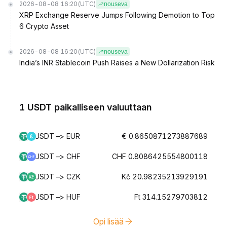
2026-08-08 16:20
(UTC)
nouseva
XRP Exchange Reserve Jumps Following Demotion to Top
6 Crypto Asset
2026-08-08 16:20
(UTC)
nouseva
India’s INR Stablecoin Push Raises a New Dollarization Risk
1 USDT paikalliseen valuuttaan
USDT –> EUR
€ 0.8650871273887689
USDT –> CHF
CHF 0.8086425554800118
USDT –> CZK
Kč 20.98235213929191
USDT –> HUF
Ft 314.15279703812
Opi lisää