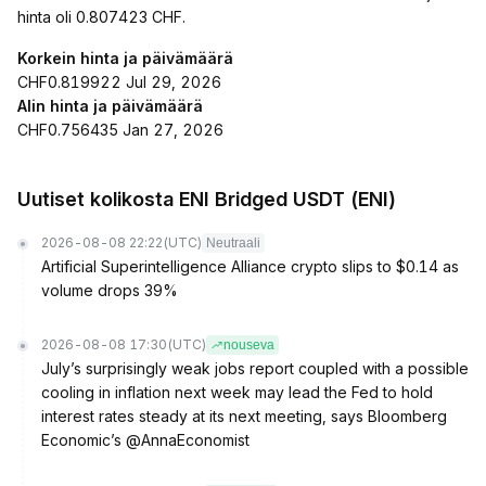
hinta oli 0.807423 CHF.
Korkein hinta ja päivämäärä
CHF0.819922 Jul 29, 2026
Alin hinta ja päivämäärä
CHF0.756435 Jan 27, 2026
Uutiset kolikosta ENI Bridged USDT (ENI)
2026-08-08 22:22
(UTC)
Neutraali
Artificial Superintelligence Alliance crypto slips to $0.14 as
volume drops 39%
2026-08-08 17:30
(UTC)
nouseva
July’s surprisingly weak jobs report coupled with a possible
cooling in inflation next week may lead the Fed to hold
interest rates steady at its next meeting, says Bloomberg
Economic’s @AnnaEconomist