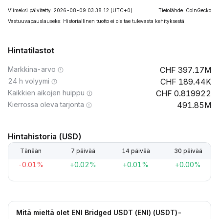
Viimeksi päivitetty: 2026-08-09 03:38:12
(UTC+0)
Tietolähde: CoinGecko
Vastuuvapauslauseke: Historiallinen tuotto ei ole tae tulevasta kehityksestä.
Hintatilastot
Markkina-arvo
397.17M
24 h volyymi
189.44K
Kaikkien aikojen huippu
0.819922
Kierrossa oleva tarjonta
491.85M
Hintahistoria (USD)
Tänään
7 päivää
14 päivää
30 päivää
-0.01%
+0.02%
+0.01%
+0.00%
Mitä mieltä olet ENI Bridged USDT (ENI) (USDT)-