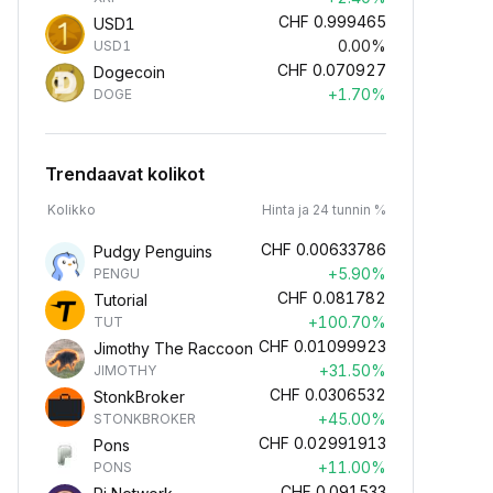
CHF
0.999465
USD1
0.00%
USD1
CHF
0.070927
Dogecoin
+1.70%
DOGE
Trendaavat kolikot
Kolikko
Hinta ja 24 tunnin %
CHF
0.00633786
Pudgy Penguins
+5.90%
PENGU
CHF
0.081782
Tutorial
+100.70%
TUT
CHF
0.01099923
Jimothy The Raccoon
+31.50%
JIMOTHY
CHF
0.0306532
StonkBroker
+45.00%
STONKBROKER
CHF
0.02991913
Pons
+11.00%
PONS
CHF
0.091533