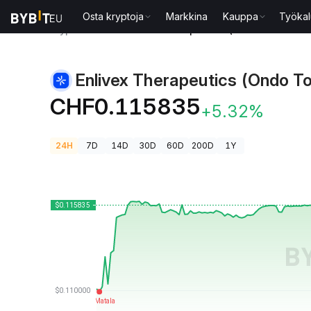
Osta kryptoja
Markkina
Kauppa
Työkal
Kryptohinnat
Enlivex Therapeutics (Ondo Tokenize
Enlivex Therapeutics (Ondo T
CHF0.115835
+5.32%
24H
7D
14D
30D
60D
200D
1Y