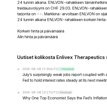
24 tunnin aikana. ENLVON-rahakkeen tämänhetkine
treidausvolyymi on CHF 29.03. ENLVON-rahakkeen ki
tarjonta on --. Markkina-arvoltaan ENLVON on sijal
24 tunnin aikana ENLVON-rahakkeen korkein hinta ol
Korkein hinta ja päivämäärä
Alin hinta ja päivämäärä
Uutiset kolikosta Enlivex Therapeutics
2026-08-08 17:30
(UTC)
nouseva
July’s surprisingly weak jobs report coupled with 
Fed to hold interest rates steady at its next m
2026-08-08 13:17
(UTC)
Neutraali
Why One Top Economist Says the Fed’s Inflation