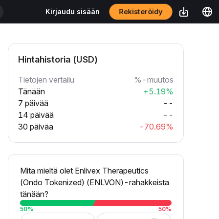
Rekisteröidy
Kirjaudu sisään
Hintahistoria (USD)
Tietojen vertailu
%-muutos
Tänään
+5.19%
7 päivää
--
14 päivää
--
30 päivää
-70.69%
Mitä mieltä olet Enlivex Therapeutics
(Ondo Tokenized) (ENLVON)-rahakkeista
tänään?
50
%
50
%