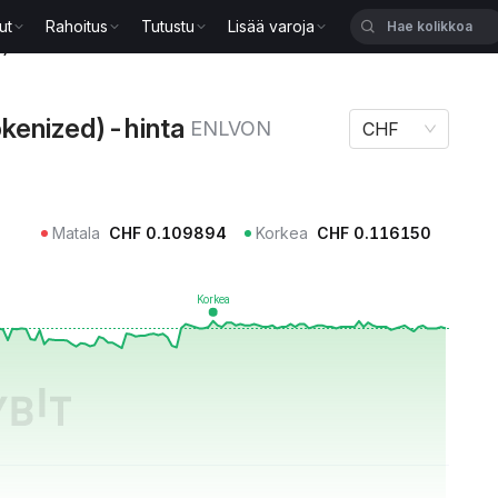
ut
Rahoitus
Tutustu
Lisää varoja
d)-hinta ENLVON
okenized)-hinta
ENLVON
CHF
Matala
CHF
0.109894
Korkea
CHF
0.116150