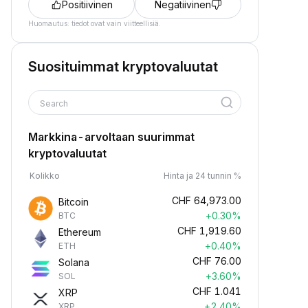
Positiivinen
Negatiivinen
Huomautus: tiedot ovat vain viitteellisiä.
Suosituimmat kryptovaluutat
Search
Markkina-arvoltaan suurimmat
kryptovaluutat
Kolikko
Hinta ja 24 tunnin %
CHF
64,973.00
Bitcoin
+0.30%
BTC
CHF
1,919.60
Ethereum
+0.40%
ETH
CHF
76.00
Solana
+3.60%
SOL
CHF
1.041
XRP
+2.40%
XRP