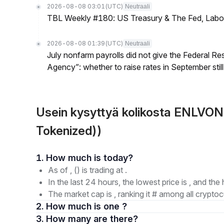
2026-08-08 03:01
(UTC)
Neutraali
TBL Weekly #180: US Treasury & The Fed, Labor 
2026-08-08 01:39
(UTC)
Neutraali
July nonfarm payrolls did not give the Federal 
Agency”: whether to raise rates in September still
Usein kysyttyä kolikosta ENLVON
Tokenized))
1. How much is today?
As of , () is trading at .
In the last 24 hours, the lowest price is , and the 
The market cap is , ranking it # among all cryptoc
2. How much is one ?
3. How many are there?