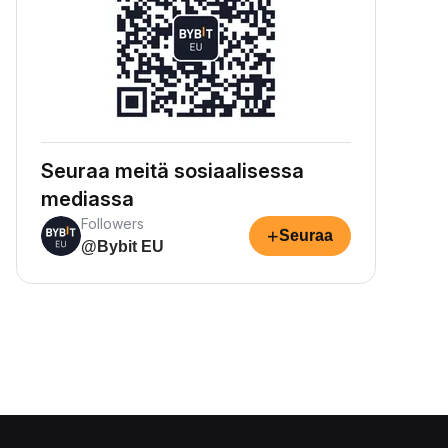
Seuraa meitä sosiaalisessa
mediassa
Followers
+
Seuraa
@Bybit EU