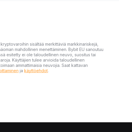
yptovaroihin sisältää merkittäviä markkinariskejä,
 pääoman mahdollinen menettäminen. Bybit EU sanoutuu
ssä esitetty ei ole taloudellinen neuvo, suositus tai
varoja. Käyttäjien tulee arvioida taloudellinen
ultoimaan ammattimaisia neuvojia. Saat kattavan
moittaminen
ja
käyttöehdot
.