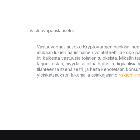
Vastuuvapauslauseke
Vastuuvapauslauseke Kryptovarojen hankkiminen kr
mukaan lukien äärimmäinen volatiliteetti ja koko
irti kaikesta vastuusta toimien tuloksista. Mikään tä
tarjous ostaa, myydä tai pitää hallussa digitaalisia 
tilanteensa itsenäisesti, ja heitä kehotetaan kons
yleiskatsauksen lukemalla asiakirjamme
riskien il