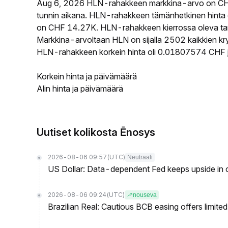
Aug 6, 2026 HLN-rahakkeen markkina-arvo on CH
tunnin aikana. HLN-rahakkeen tämänhetkinen hinta
on CHF 14.27K. HLN-rahakkeen kierrossa oleva tarj
Markkina-arvoltaan HLN on sijalla 2502 kaikkien kr
HLN-rahakkeen korkein hinta oli 0.01807574 CHF j
Korkein hinta ja päivämäärä
Alin hinta ja päivämäärä
Uutiset kolikosta Ēnosys
2026-08-06 09:57
(UTC)
Neutraali
US Dollar: Data-dependent Fed keeps upside in
2026-08-06 09:24
(UTC)
nouseva
Brazilian Real: Cautious BCB easing offers limite