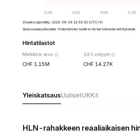
Viimeksi päivitetty: 2026-08-06 10:50:53
(UTC+0)
Vastuuvapauslauseke: Historiallinen tuotto ei ole tae tulevasta kehityksestä.
Hintatilastot
Markkina-arvo
24 h volyymi
1.15M
14.27K
Yleiskatsaus
Uutiset
UKK:t
HLN-rahakkeen reaaliaikaisen hi