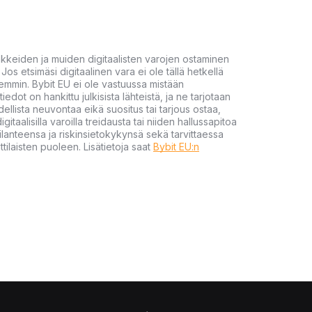
akkeiden ja muiden digitaalisten varojen ostaminen
Jos etsimäsi digitaalinen vara ei ole tällä hetkellä
öhemmin. Bybit EU ei ole vastuussa mistään
tiedot on hankittu julkisista lähteistä, ja ne tarjotaan
dellista neuvontaa eikä suositus tai tarjous ostaa,
gitaalisilla varoilla treidausta tai niiden hallussapitoa
en tilanteensa ja riskinsietokykynsä sekä tarvittaessa
tilaisten puoleen. Lisätietoja saat
Bybit EU:n