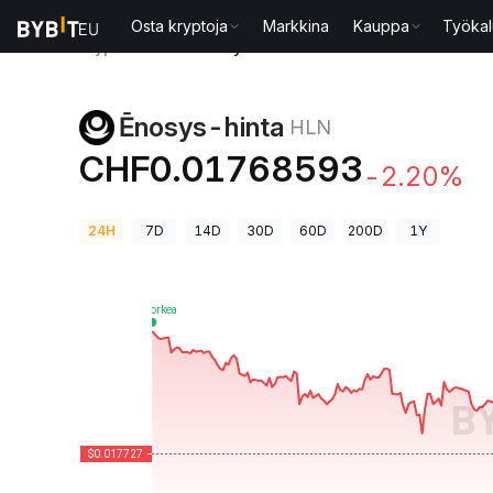
Osta kryptoja
Markkina
Kauppa
Työkal
Kryptohinnat
Ēnosys-hinta HLN
Ēnosys-hinta
HLN
CHF0.01768593
-2.20%
24H
7D
14D
30D
60D
200D
1Y