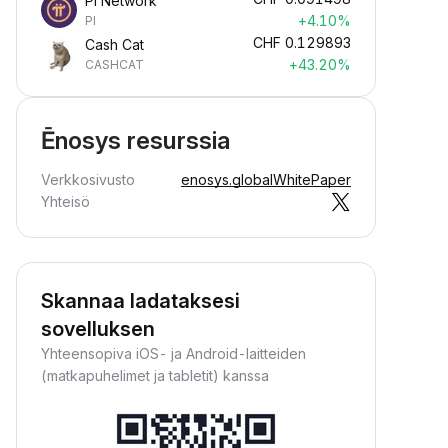
Pi Network
+4.10%
PI
CHF
0.129893
Cash Cat
+43.20%
CASHCAT
Ēnosys resurssia
Verkkosivusto
enosys.global
WhitePaper
Yhteisö
Skannaa ladataksesi
sovelluksen
Yhteensopiva iOS- ja Android-laitteiden
(matkapuhelimet ja tabletit) kanssa