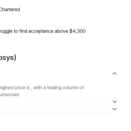
 Chartered
truggle to find acceptance above $4,300
osys)
highest price is , with a trading volume of .
urrencies.