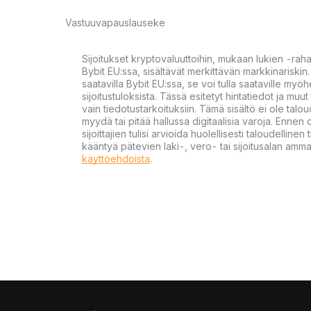
Vastuuvapauslauseke
Sijoitukset kryptovaluuttoihin, mukaan lukien -rah
Bybit EU:ssa, sisältävät merkittävän markkinariskin. 
saatavilla Bybit EU:ssa, se voi tulla saataville my
sijoitustuloksista. Tässä esitetyt hintatiedot ja muut 
vain tiedotustarkoituksiin. Tämä sisältö ei ole talou
myydä tai pitää hallussa digitaalisia varoja. Ennen di
sijoittajien tulisi arvioida huolellisesti taloudellin
kääntyä pätevien laki-, vero- tai sijoitusalan ammat
käyttöehdoista
.