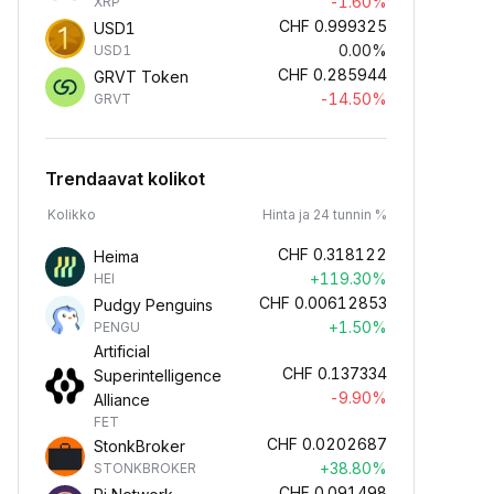
-1.60%
XRP
CHF
0.999325
USD1
0.00%
USD1
CHF
0.285944
GRVT Token
-14.50%
GRVT
Trendaavat kolikot
Kolikko
Hinta ja 24 tunnin %
CHF
0.318122
Heima
+119.30%
HEI
CHF
0.00612853
Pudgy Penguins
+1.50%
PENGU
Artificial
CHF
0.137334
Superintelligence
-9.90%
Alliance
FET
CHF
0.0202687
StonkBroker
+38.80%
STONKBROKER
CHF
0.091498