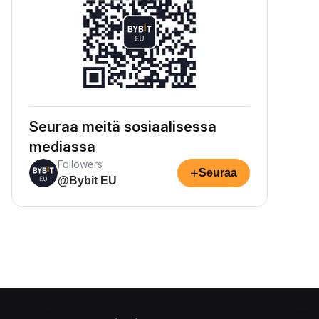
Seuraa meitä sosiaalisessa
mediassa
Followers
+
Seuraa
@Bybit EU