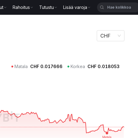
ut
Rahoitus
Tutustu
Lisää varoja
CHF
Matala
CHF
0.017666
Korkea
CHF
0.018053