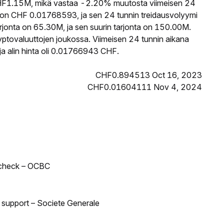
F1.15M, mikä vastaa -2.20% muutosta viimeisen 24
 on CHF 0.01768593, ja sen 24 tunnin treidausvolyymi
onta on 65.30M, ja sen suurin tarjonta on 150.00M.
yptovaluuttojen joukossa. Viimeisen 24 tunnin aikana
a alin hinta oli 0.01766943 CHF.
CHF0.894513 Oct 16, 2023
CHF0.01604111 Nov 4, 2024
 check – OCBC
d support – Societe Generale