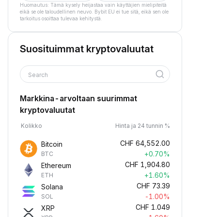
Huomautus: Tämä kysely heijastaa vain käyttäjien mielipiteitä
eikä se ole taloudellinen neuvo. Bybit EU ei tue sitä, eikä sen ole
tarkoitus osoittaa tulevaa kehitystä.
Suosituimmat kryptovaluutat
Search
Markkina-arvoltaan suurimmat
kryptovaluutat
Kolikko
Hinta ja 24 tunnin %
CHF
64,552.00
Bitcoin
+0.70%
BTC
CHF
1,904.80
Ethereum
+1.60%
ETH
CHF
73.39
Solana
-1.00%
SOL
CHF
1.049
XRP