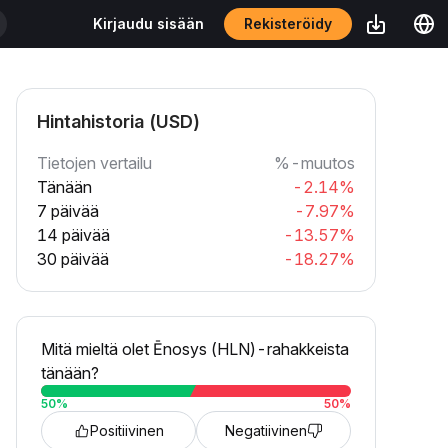
Rekisteröidy
Kirjaudu sisään
Hintahistoria (USD)
Tietojen vertailu
%-muutos
Tänään
-2.14%
7 päivää
-7.97%
14 päivää
-13.57%
30 päivää
-18.27%
Mitä mieltä olet Ēnosys (HLN)-rahakkeista
tänään?
50
%
50
%
Positiivinen
Negatiivinen