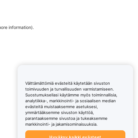
more information)
.
Välttämättömiä evästeitä käytetään sivuston
toimivuuden ja turvallisuuden varmistamiseen.
Suostumuksellasi käytämme myös toiminnallisia,
analytiikka-, markkinointi- ja sosiaalisen median
evästeitä muistaaksemme asetuksesi,
ymmärtääksemme sivuston käyttöä,
parantaaksemme sivustoa ja tukeaksemme
markkinointi- ja jakamisominaisuuksia.
Hyväksy kaikki evästeet