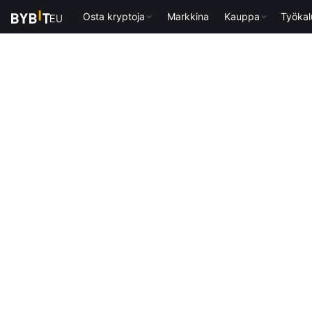
Osta kryptoja
Markkina
Kauppa
Työkal