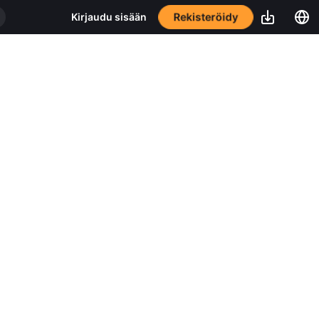
Rekisteröidy
Kirjaudu sisään