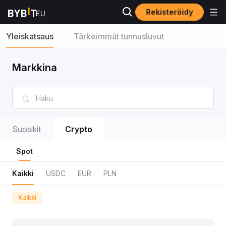
Rekisteröidy
Yleiskatsaus
Tärkeimmät tunnusluvut
Markkina
Suosikit
Crypto
Spot
Kaikki
USDC
EUR
PLN
Kaikki