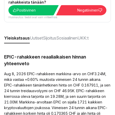
rahakkeista tänään?
Positiivinen
Negatiivinen
Huomautus: tiedot ovat vain viitteellisiä.
Yleiskatsaus
Uutiset
Sijoitus
Sosiaalinen
UKK:t
EPIC-rahakkeen reaaliaikaisen hinnan
yhteenveto
Aug 8, 2026 EPIC-rahakkeen markkina-arvo on CHF3.24M,
mikä vastaa +0.60% muutosta viimeisen 24 tunnin aikana.
EPIC-rahakkeen tämänhetkinen hinta on CHF 0.167911, ja sen
24 tunnin treidausvolyymi on CHF 46.95K. EPIC-rahakkeen
kierrossa oleva tarjonta on 19.28M, ja sen suurin tarjonta on
21.00M. Markkina-arvoltaan EPIC on sijalla 1721 kaikkien
kryptovaluuttojen joukossa. Viimeisen 24 tunnin aikana EPIC-
rahakkeen korkein hinta oli 0.170365 CHF ja alin hinta oli