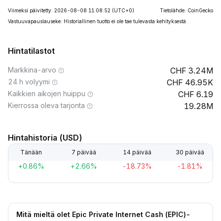
Viimeksi päivitetty: 2026-08-08 11:08:52
(UTC+0)
Tietolähde: CoinGecko
Vastuuvapauslauseke: Historiallinen tuotto ei ole tae tulevasta kehityksestä.
Hintatilastot
Markkina-arvo
3.24M
24 h volyymi
46.95K
Kaikkien aikojen huippu
6.19
Kierrossa oleva tarjonta
19.28M
Hintahistoria (USD)
Tänään
7 päivää
14 päivää
30 päivää
+0.86%
+2.66%
-18.73%
-1.81%
Mitä mieltä olet Epic Private Internet Cash (EPIC)-