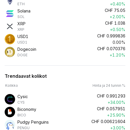
+0.40%
ETH
CHF
75.05
Solana
+2.00%
SOL
CHF
1.038
XRP
+0.50%
XRP
CHF
0.999836
USD1
0.00%
USD1
CHF
0.070376
Dogecoin
+1.20%
DOGE
Trendaavat kolikot
Kolikko
Hinta ja 24 tunnin %
CHF
0.991293
Cysic
+34.00%
CYS
CHF
0.057951
Biconomy
+25.90%
BICO
CHF
0.00621604
Pudgy Penguins
+3.00%
PENGU