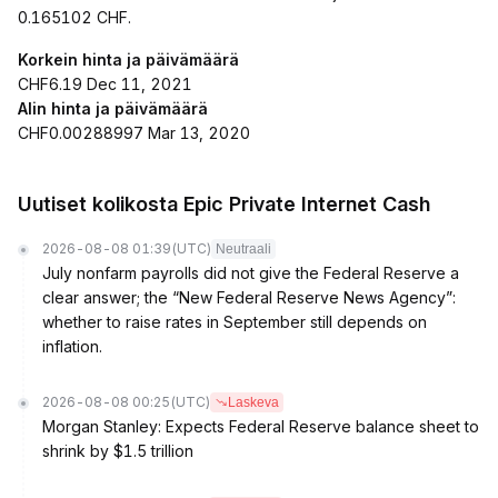
0.165102 CHF.
Korkein hinta ja päivämäärä
CHF6.19 Dec 11, 2021
Alin hinta ja päivämäärä
CHF0.00288997 Mar 13, 2020
Uutiset kolikosta Epic Private Internet Cash
2026-08-08 01:39
(UTC)
Neutraali
July nonfarm payrolls did not give the Federal Reserve a
clear answer; the “New Federal Reserve News Agency”:
whether to raise rates in September still depends on
inflation.
2026-08-08 00:25
(UTC)
Laskeva
Morgan Stanley: Expects Federal Reserve balance sheet to
shrink by $1.5 trillion