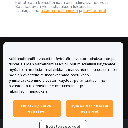
kehotetaan konsultoimaan ammattimaisia neuvojia.
Saat kattavan yleiskatsauksen lukemalla
asiakirjamme
riskien ilmoittaminen
ja
käyttöehdot
.
Tietoa
Välttämättömiä evästeitä käytetään sivuston toimivuuden ja
Palvelut
turvallisuuden varmistamiseen. Suostumuksellasi käytämme
myös toiminnallisia, analytiikka-, markkinointi- ja sosiaalisen
median evästeitä muistaaksemme asetuksesi,
Tuki
ymmärtääksemme sivuston käyttöä, parantaaksemme
sivustoa ja tukeaksemme markkinointi- ja
Tuotteet
jakamisominaisuuksia.
Lakiasiat
Hyväksy kaikki
Hylkää valinnaiset
evästeet
evästeet
© 2025-2026 Bybit.eu. Kaikki oikeudet pidätetään.
Evästeasetukset