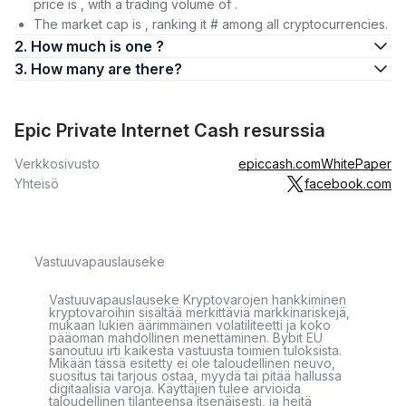
price is , with a trading volume of .
The market cap is , ranking it # among all cryptocurrencies.
2. How much is one ?
3. How many are there?
Epic Private Internet Cash resurssia
Verkkosivusto
epiccash.com
WhitePaper
Yhteisö
facebook.com
Vastuuvapauslauseke
Vastuuvapauslauseke Kryptovarojen hankkiminen
kryptovaroihin sisältää merkittäviä markkinariskejä,
mukaan lukien äärimmäinen volatiliteetti ja koko
pääoman mahdollinen menettäminen. Bybit EU
sanoutuu irti kaikesta vastuusta toimien tuloksista.
Mikään tässä esitetty ei ole taloudellinen neuvo,
suositus tai tarjous ostaa, myydä tai pitää hallussa
digitaalisia varoja. Käyttäjien tulee arvioida
taloudellinen tilanteensa itsenäisesti, ja heitä