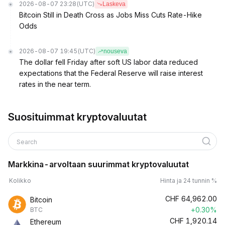
2026-08-07 23:28
(UTC)
Laskeva
Bitcoin Still in Death Cross as Jobs Miss Cuts Rate-Hike
Odds
2026-08-07 19:45
(UTC)
nouseva
The dollar fell Friday after soft US labor data reduced
expectations that the Federal Reserve will raise interest
rates in the near term.
Suosituimmat kryptovaluutat
Search
Markkina-arvoltaan suurimmat kryptovaluutat
Kolikko
Hinta ja 24 tunnin %
CHF
64,962.00
Bitcoin
+0.30%
BTC
CHF
1,920.14
Ethereum