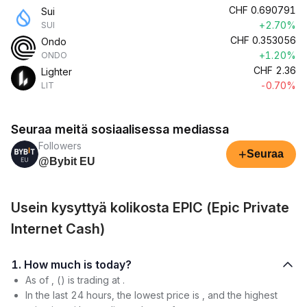
CHF
0.690791
Sui
+2.70%
SUI
CHF
0.353056
Ondo
+1.20%
ONDO
CHF
2.36
Lighter
-0.70%
LIT
Seuraa meitä sosiaalisessa mediassa
Followers
+
Seuraa
@Bybit EU
Usein kysyttyä kolikosta EPIC (Epic Private
Internet Cash)
1. How much is today?
As of , () is trading at .
In the last 24 hours, the lowest price is , and the highest