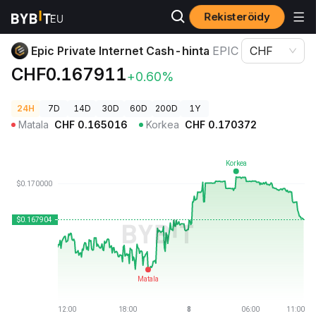
Rekisteröidy
Kryptohinnat
Epic Private Internet Cash-hinta EPIC
Epic Private Internet Cash-hinta
EPIC
CHF
CHF0.167911
+0.60%
24H
7D
14D
30D
60D
200D
1Y
Matala
CHF
0.165016
Korkea
CHF
0.170372