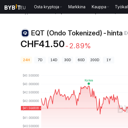
Osta kryptoja
Markkina
Kauppa
Työkal
Kryptohinnat
EQT (Ondo Tokenized)-hinta EQTON
EQT (Ondo Tokenized)-hinta
E
CHF41.50
-2.89%
24H
7D
14D
30D
60D
200D
1Y