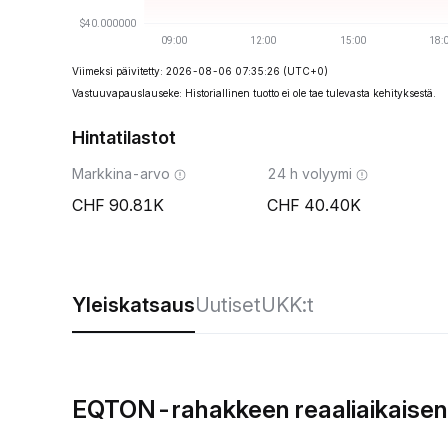
Viimeksi päivitetty: 2026-08-06 07:35:26
(UTC+0)
Vastuuvapauslauseke: Historiallinen tuotto ei ole tae tulevasta kehityksestä.
Hintatilastot
Markkina-arvo
24 h volyymi
90.81K
40.40K
Yleiskatsaus
Uutiset
UKK:t
EQTON-rahakkeen reaaliaikaisen