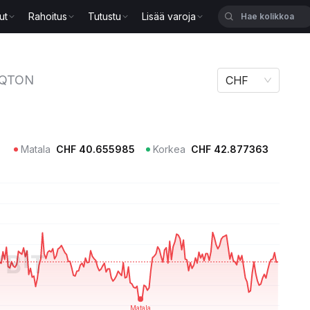
ut
Rahoitus
Tutustu
Lisää varoja
QTON
CHF
Matala
CHF
40.655985
Korkea
CHF
42.877363