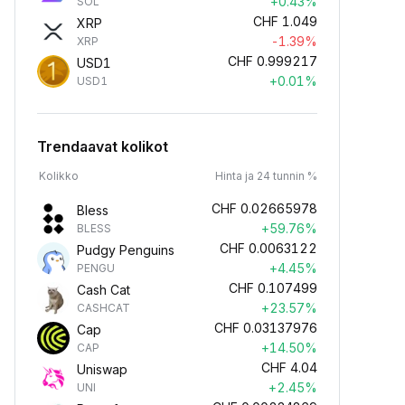
+0.43%
SOL
CHF
1.049
XRP
-1.39%
XRP
CHF
0.999217
USD1
+0.01%
USD1
Trendaavat kolikot
Kolikko
Hinta ja 24 tunnin %
CHF
0.02665978
Bless
+59.76%
BLESS
CHF
0.0063122
Pudgy Penguins
+4.45%
PENGU
CHF
0.107499
Cash Cat
+23.57%
CASHCAT
CHF
0.03137976
Cap
+14.50%
CAP
CHF
4.04
Uniswap
+2.45%
UNI