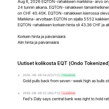
Aug 6, 2026 EQTON-rahakkeen markkina-arvo on 
24 tunnin aikana. EQTON-rahakkeen tämänhetkinen 
on CHF 40.40K. EQTON-rahakkeen kierrossa oleva ta
Markkina-arvoltaan EQTON on sijalla 5552 kaikkien 
EQTON-rahakkeen korkein hinta oli 43.36 CHF ja ali
Korkein hinta ja päivämäärä
Alin hinta ja päivämäärä
Uutiset kolikosta EQT (Ondo Tokenized
2026-08-06 04:20
(UTC)
nouseva
Gold pulls back from seven-week high as bulls s
2026-08-06 01:18
(UTC)
Laskeva
Fed's Daly says central bank was right to hold ra