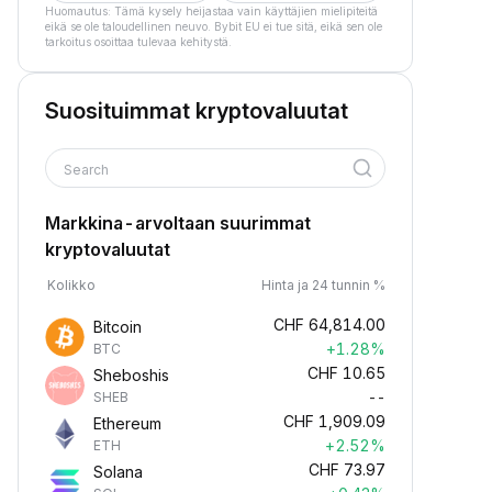
Huomautus: Tämä kysely heijastaa vain käyttäjien mielipiteitä
eikä se ole taloudellinen neuvo. Bybit EU ei tue sitä, eikä sen ole
tarkoitus osoittaa tulevaa kehitystä.
Suosituimmat kryptovaluutat
Search
Markkina-arvoltaan suurimmat
kryptovaluutat
Kolikko
Hinta ja 24 tunnin %
CHF
64,814.00
Bitcoin
+1.28%
BTC
CHF
10.65
Sheboshis
--
SHEB
CHF
1,909.09
Ethereum
+2.52%
ETH
CHF
73.97
Solana