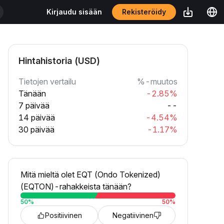
Rekisteröidy
Kirjaudu sisään
Hintahistoria (USD)
Tietojen vertailu
%-muutos
Tänään
-2.85%
7 päivää
--
14 päivää
-4.54%
30 päivää
-1.17%
Mitä mieltä olet EQT (Ondo Tokenized)
(EQTON)-rahakkeista tänään?
50
%
50
%
Positiivinen
Negatiivinen