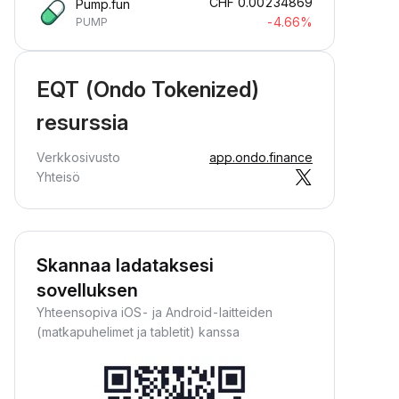
CHF
0.00234869
Pump.fun
-4.66%
PUMP
EQT (Ondo Tokenized)
resurssia
Verkkosivusto
app.ondo.finance
Yhteisö
Skannaa ladataksesi
sovelluksen
Yhteensopiva iOS- ja Android-laitteiden
(matkapuhelimet ja tabletit) kanssa