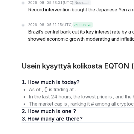
2026-08-05 23:01
(UTC)
Neutraali
Record intervention bought the Japanese Yen a r
2026-08-05 22:25
(UTC)
nouseva
Brazil’s central bank cut its key interest rate by a
showed economic growth moderating and inflati
Usein kysyttyä kolikosta EQTON 
1. How much is today?
As of , () is trading at .
In the last 24 hours, the lowest price is , and the 
The market cap is , ranking it # among all cryptoc
2. How much is one ?
3. How many are there?