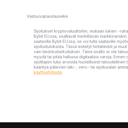
Vastuuvapauslauseke
Sijoitukset kryptovaluuttoihin, mukaan lukien -rah
Bybit EU:ssa, sisältävät merkittävän markkinariskin. 
saatavilla Bybit EU:ssa, se voi tulla saataville my
sijoitustuloksista. Tässä esitetyt hintatiedot ja muut 
vain tiedotustarkoituksiin. Tämä sisältö ei ole talou
myydä tai pitää hallussa digitaalisia varoja. Ennen di
sijoittajien tulisi arvioida huolellisesti taloudellin
kääntyä pätevien laki-, vero- tai sijoitusalan ammat
käyttöehdoista
.