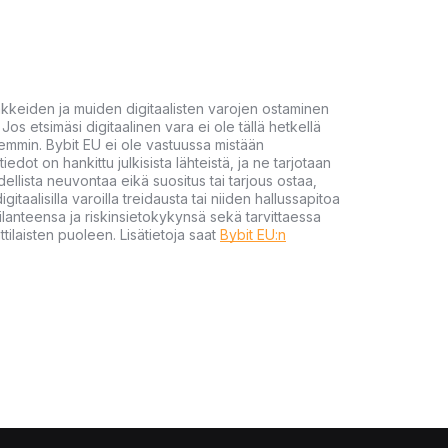
akkeiden ja muiden digitaalisten varojen ostaminen
Jos etsimäsi digitaalinen vara ei ole tällä hetkellä
öhemmin. Bybit EU ei ole vastuussa mistään
tiedot on hankittu julkisista lähteistä, ja ne tarjotaan
dellista neuvontaa eikä suositus tai tarjous ostaa,
gitaalisilla varoilla treidausta tai niiden hallussapitoa
en tilanteensa ja riskinsietokykynsä sekä tarvittaessa
tilaisten puoleen. Lisätietoja saat
Bybit EU:n