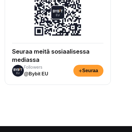
Seuraa meitä sosiaalisessa
mediassa
Followers
+
Seuraa
@Bybit EU