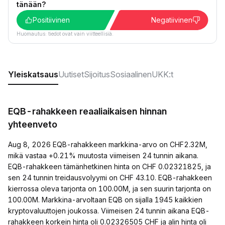
tänään?
Positiivinen
Negatiivinen
Huomautus: tiedot ovat vain viitteellisiä.
Yleiskatsaus
Uutiset
Sijoitus
Sosiaalinen
UKK:t
EQB-rahakkeen reaaliaikaisen hinnan
yhteenveto
Aug 8, 2026 EQB-rahakkeen markkina-arvo on CHF2.32M,
mikä vastaa +0.21% muutosta viimeisen 24 tunnin aikana.
EQB-rahakkeen tämänhetkinen hinta on CHF 0.02321825, ja
sen 24 tunnin treidausvolyymi on CHF 43.10. EQB-rahakkeen
kierrossa oleva tarjonta on 100.00M, ja sen suurin tarjonta on
100.00M. Markkina-arvoltaan EQB on sijalla 1945 kaikkien
kryptovaluuttojen joukossa. Viimeisen 24 tunnin aikana EQB-
rahakkeen korkein hinta oli 0.02326505 CHF ja alin hinta oli