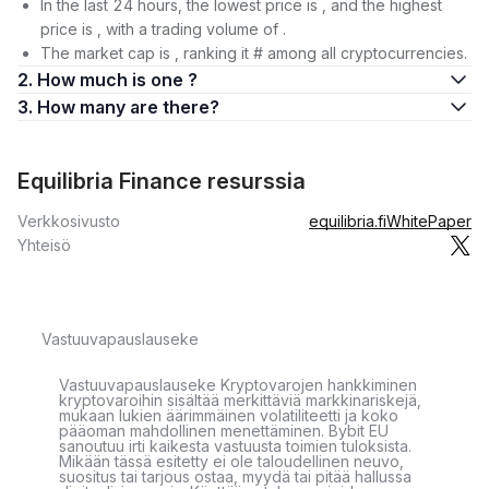
In the last 24 hours, the lowest price is , and the highest
price is , with a trading volume of .
The market cap is , ranking it # among all cryptocurrencies.
2. How much is one ?
3. How many are there?
Equilibria Finance resurssia
Verkkosivusto
equilibria.fi
WhitePaper
Yhteisö
Vastuuvapauslauseke
Vastuuvapauslauseke Kryptovarojen hankkiminen
kryptovaroihin sisältää merkittäviä markkinariskejä,
mukaan lukien äärimmäinen volatiliteetti ja koko
pääoman mahdollinen menettäminen. Bybit EU
sanoutuu irti kaikesta vastuusta toimien tuloksista.
Mikään tässä esitetty ei ole taloudellinen neuvo,
suositus tai tarjous ostaa, myydä tai pitää hallussa