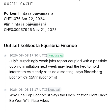
0.02311194 CHF.
Korkein hinta ja päivämäärä
CHF1.076 Apr 22, 2024
Alin hinta ja päivämäärä
CHF0.00957926 Nov 21, 2023
Uutiset kolikosta Equilibria Finance
2026-08-08 17:30
(UTC)
nouseva
July’s surprisingly weak jobs report coupled with a possible
cooling in inflation next week may lead the Fed to hold
interest rates steady at its next meeting, says Bloomberg
Economic’s @AnnaEconomist
2026-08-08 13:17
(UTC)
Neutraali
Why One Top Economist Says the Fed’s Inflation Fight Can’t
Be Won With Rate Hikes