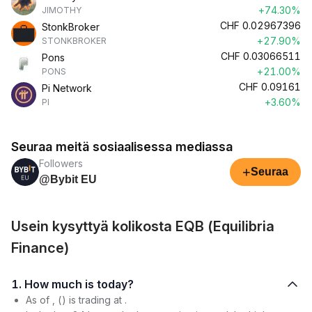
+74.30%
JIMOTHY
CHF
0.02967396
StonkBroker
+27.90%
STONKBROKER
CHF
0.03066511
Pons
+21.00%
PONS
CHF
0.09161
Pi Network
+3.60%
PI
Seuraa meitä sosiaalisessa mediassa
Followers
+
Seuraa
@Bybit EU
Usein kysyttyä kolikosta EQB (Equilibria
Finance)
1. How much is today?
As of , () is trading at .