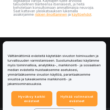
digitaalisia varoja. Käyttäjien tulee arvioida
taloudellinen tilanteensa itsenäisesti, ja heitä
kehotetaan konsultoimaan ammattimaisia neuvojia.
Saat kattavan yleiskatsauksen lukemalla
asiakirjamme
riskien ilmoittaminen
ja
käyttöehdot
.
Tietoa
Välttämättömiä evästeitä käytetään sivuston toimivuuden ja
Palvelut
turvallisuuden varmistamiseen. Suostumuksellasi käytämme
myös toiminnallisia, analytiikka-, markkinointi- ja sosiaalisen
median evästeitä muistaaksemme asetuksesi,
Tuki
ymmärtääksemme sivuston käyttöä, parantaaksemme
sivustoa ja tukeaksemme markkinointi- ja
Tuotteet
jakamisominaisuuksia.
Lakiasiat
Hyväksy kaikki
Hylkää valinnaiset
evästeet
evästeet