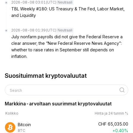
2026-08-08 03:01
(UTC)
Neutraali
TBL Weekly #180: US Treasury & The Fed, Labor Market,
and Liquidity
2026-08-08 01:39
(UTC)
Neutraali
July nonfarm payrolls did not give the Federal Reserve a
clear answer; the “New Federal Reserve News Agency”:
whether to raise rates in September still depends on
inflation.
Suosituimmat kryptovaluutat
Search
Markkina-arvoltaan suurimmat kryptovaluutat
Kolikko
Hinta ja 24 tunnin %
CHF
65,035.00
Bitcoin
+0.40%
BTC