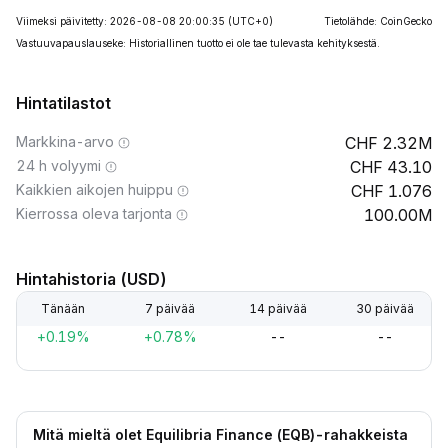
Viimeksi päivitetty: 2026-08-08 20:00:35
(UTC+0)
Tietolähde: CoinGecko
Vastuuvapauslauseke: Historiallinen tuotto ei ole tae tulevasta kehityksestä.
Hintatilastot
Markkina-arvo
2.32M
24 h volyymi
43.10
Kaikkien aikojen huippu
1.076
Kierrossa oleva tarjonta
100.00M
Hintahistoria (USD)
Tänään
7 päivää
14 päivää
30 päivää
+0.19%
+0.78%
--
--
Mitä mieltä olet Equilibria Finance (EQB)-rahakkeista