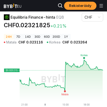
Rekisteröidy
Kryptohinnat
Equilibria Finance-hinta EQB
Equilibria Finance-hinta
EQB
CHF
CHF0.02321825
+0.21%
24H
7D
14D
30D
60D
200D
1Y
Matala
CHF
0.023116
Korkea
CHF
0.023264