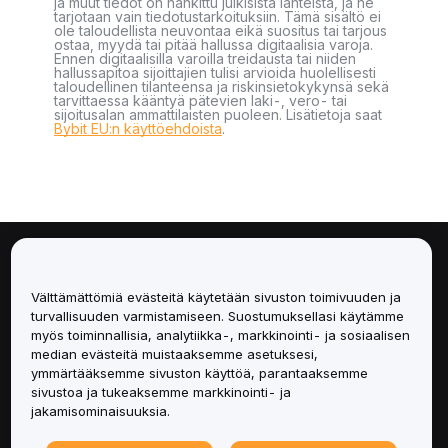
ja muut tiedot on hankittu julkisista lähteistä, ja ne
tarjotaan vain tiedotustarkoituksiin. Tämä sisältö ei
ole taloudellista neuvontaa eikä suositus tai tarjous
ostaa, myydä tai pitää hallussa digitaalisia varoja.
Ennen digitaalisilla varoilla treidausta tai niiden
hallussapitoa sijoittajien tulisi arvioida huolellisesti
taloudellinen tilanteensa ja riskinsietokykynsä sekä
tarvittaessa kääntyä pätevien laki-, vero- tai
sijoitusalan ammattilaisten puoleen. Lisätietoja saat
Bybit EU:n käyttöehdoista
.
Tietoa
Välttämättömiä evästeitä käytetään sivuston toimivuuden ja
Palvelut
turvallisuuden varmistamiseen. Suostumuksellasi käytämme
myös toiminnallisia, analytiikka-, markkinointi- ja sosiaalisen
median evästeitä muistaaksemme asetuksesi,
Tuki
ymmärtääksemme sivuston käyttöä, parantaaksemme
sivustoa ja tukeaksemme markkinointi- ja
Tuotteet
jakamisominaisuuksia.