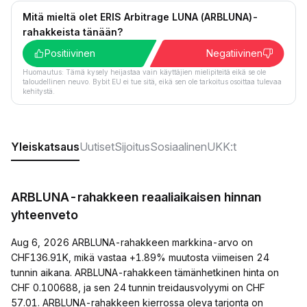
Mitä mieltä olet ERIS Arbitrage LUNA (ARBLUNA)-
rahakkeista tänään?
Positiivinen
Negatiivinen
Huomautus: Tämä kysely heijastaa vain käyttäjien mielipiteitä eikä se ole
taloudellinen neuvo. Bybit EU ei tue sitä, eikä sen ole tarkoitus osoittaa tulevaa
kehitystä.
Yleiskatsaus
Uutiset
Sijoitus
Sosiaalinen
UKK:t
ARBLUNA-rahakkeen reaaliaikaisen hinnan
yhteenveto
Aug 6, 2026 ARBLUNA-rahakkeen markkina-arvo on
CHF136.91K, mikä vastaa +1.89% muutosta viimeisen 24
tunnin aikana. ARBLUNA-rahakkeen tämänhetkinen hinta on
CHF 0.100688, ja sen 24 tunnin treidausvolyymi on CHF
57.01. ARBLUNA-rahakkeen kierrossa oleva tarjonta on