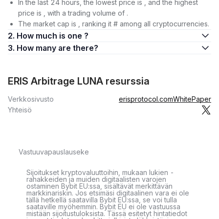
In the last 24 hours, the lowest price is , and the highest
price is , with a trading volume of .
The market cap is , ranking it # among all cryptocurrencies.
2. How much is one ?
3. How many are there?
ERIS Arbitrage LUNA resurssia
Verkkosivusto
erisprotocol.com
WhitePaper
Yhteisö
Vastuuvapauslauseke
Sijoitukset kryptovaluuttoihin, mukaan lukien -
rahakkeiden ja muiden digitaalisten varojen
ostaminen Bybit EU:ssa, sisältävät merkittävän
markkinariskin. Jos etsimäsi digitaalinen vara ei ole
tällä hetkellä saatavilla Bybit EU:ssa, se voi tulla
saataville myöhemmin. Bybit EU ei ole vastuussa
mistään sijoitustuloksista. Tässä esitetyt hintatiedot