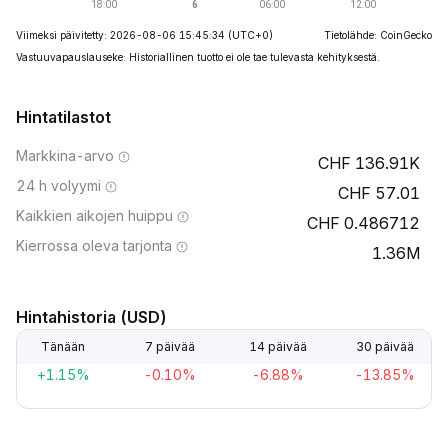
Viimeksi päivitetty: 2026-08-06 15:45:34
(UTC+0)
Tietolähde: CoinGecko
Vastuuvapauslauseke: Historiallinen tuotto ei ole tae tulevasta kehityksestä.
Hintatilastot
Markkina-arvo
136.91K
24 h volyymi
57.01
Kaikkien aikojen huippu
0.486712
Kierrossa oleva tarjonta
1.36M
Hintahistoria (USD)
Tänään
7 päivää
14 päivää
30 päivää
+1.15%
-0.10%
-6.88%
-13.85%