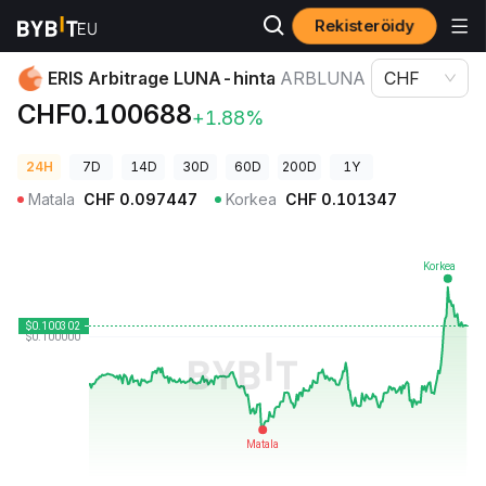
Rekisteröidy
Kryptohinnat
ERIS Arbitrage LUNA-hinta ARBLUNA
ERIS Arbitrage LUNA-hinta
ARBLUNA
CHF
CHF0.100688
+1.88%
24H
7D
14D
30D
60D
200D
1Y
Matala
CHF
0.097447
Korkea
CHF
0.101347