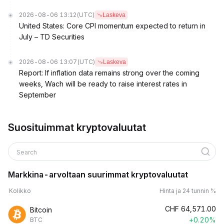
2026-08-06 13:12
(UTC)
Laskeva
United States: Core CPI momentum expected to return in
July – TD Securities
2026-08-06 13:07
(UTC)
Laskeva
Report: If inflation data remains strong over the coming
weeks, Wach will be ready to raise interest rates in
September
Suosituimmat kryptovaluutat
Search
Markkina-arvoltaan suurimmat kryptovaluutat
Kolikko
Hinta ja 24 tunnin %
CHF
64,571.00
Bitcoin
+0.20%
BTC