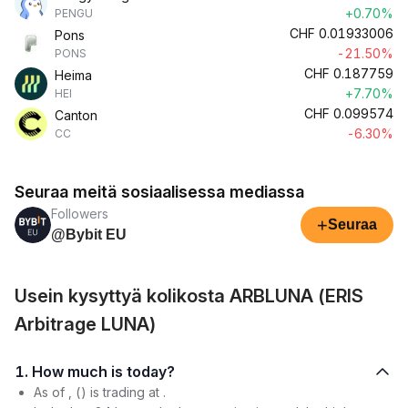
+0.70%
PENGU
CHF
0.01933006
Pons
-21.50%
PONS
CHF
0.187759
Heima
+7.70%
HEI
CHF
0.099574
Canton
-6.30%
CC
Seuraa meitä sosiaalisessa mediassa
Followers
+
Seuraa
@Bybit EU
Usein kysyttyä kolikosta ARBLUNA (ERIS
Arbitrage LUNA)
1. How much is today?
As of , () is trading at .