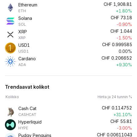
CHF
1,908.81
Ethereum
+1.80%
ETH
CHF
73.18
Solana
-0.90%
SOL
CHF
1.044
XRP
-1.50%
XRP
CHF
0.999585
USD1
0.00%
USD1
CHF
0.206652
Cardano
+9.30%
ADA
Trendaavat kolikot
Kolikko
Hinta ja 24 tunnin %
CHF
0.114752
Cash Cat
+31.10%
CASHCAT
CHF
55.81
Hyperliquid
-3.00%
HYPE
CHF
0.00611043
Pudgy Penguins