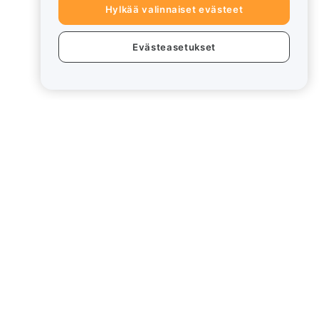
Hylkää valinnaiset evästeet
Evästeasetukset
eet
Lakiasiat
Eturistiriitapolitiikka
Yhteenveto säilytys- ja
hallinnointikäytännöstä
rd
ESG-tiedot
Crypto-Asset White Papers