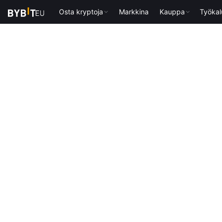
Osta kryptoja
Markkina
Kauppa
Työkal