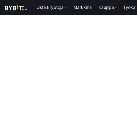
Osta kryptoja
Markkina
Kauppa
Työkal