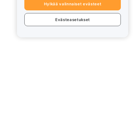
Hylkää valinnaiset evästeet
Evästeasetukset
eet
Lakiasiat
Eturistiriitapolitiikka
Yhteenveto säilytys- ja
hallinnointikäytännöstä
rd
ESG-tiedot
Crypto-Asset White Papers