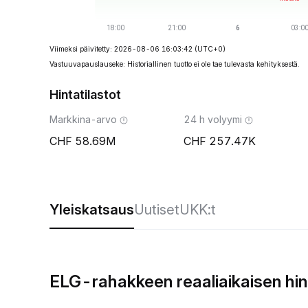
Viimeksi päivitetty: 2026-08-06 16:03:42
(UTC+0)
Vastuuvapauslauseke: Historiallinen tuotto ei ole tae tulevasta kehityksestä.
Hintatilastot
Markkina-arvo
24 h volyymi
58.69M
257.47K
Yleiskatsaus
Uutiset
UKK:t
ELG-rahakkeen reaaliaikaisen hi