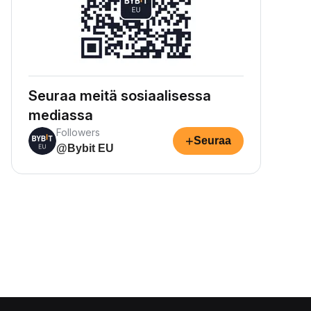
Seuraa meitä sosiaalisessa
mediassa
Followers
+
Seuraa
@Bybit EU