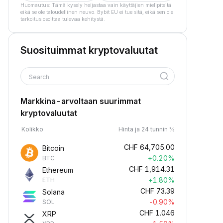
Huomautus: Tämä kysely heijastaa vain käyttäjien mielipiteitä
eikä se ole taloudellinen neuvo. Bybit EU ei tue sitä, eikä sen ole
tarkoitus osoittaa tulevaa kehitystä.
Suosituimmat kryptovaluutat
Search
Markkina-arvoltaan suurimmat
kryptovaluutat
Kolikko
Hinta ja 24 tunnin %
CHF
64,705.00
Bitcoin
+0.20%
BTC
CHF
1,914.31
Ethereum
+1.80%
ETH
CHF
73.39
Solana
-0.90%
SOL
CHF
1.046
XRP