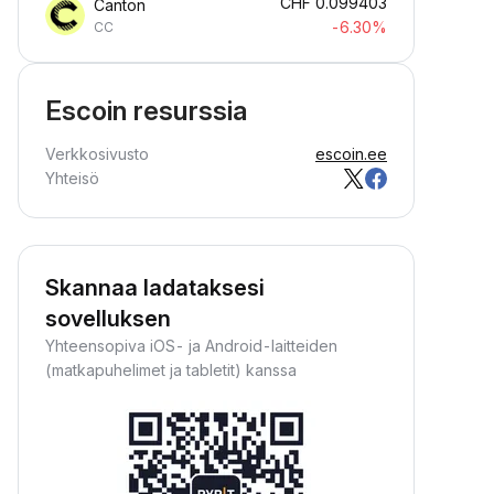
CHF
0.099403
Canton
-6.30%
CC
Escoin resurssia
Verkkosivusto
escoin.ee
Yhteisö
Skannaa ladataksesi
sovelluksen
Yhteensopiva iOS- ja Android-laitteiden
(matkapuhelimet ja tabletit) kanssa