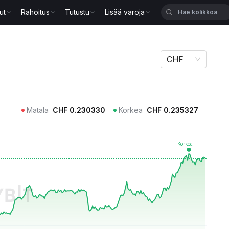
ut
Rahoitus
Tutustu
Lisää varoja
CHF
Matala
CHF
0.230330
Korkea
CHF
0.235327