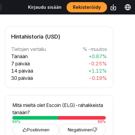
Rekisteröidy
Kirjaudu sisään
Hintahistoria (USD)
Tietojen vertailu
%-muutos
Tänään
+0.87%
7 päivää
-0.25%
14 päivää
+1.12%
30 päivää
-0.19%
Mitä mieltä olet Escoin (ELG)-rahakkeista
tänään?
50
%
50
%
Positiivinen
Negatiivinen