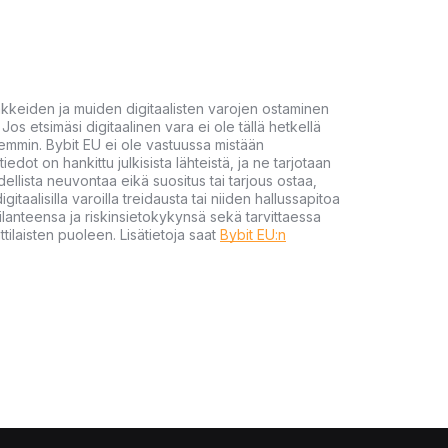
akkeiden ja muiden digitaalisten varojen ostaminen
Jos etsimäsi digitaalinen vara ei ole tällä hetkellä
öhemmin. Bybit EU ei ole vastuussa mistään
tiedot on hankittu julkisista lähteistä, ja ne tarjotaan
dellista neuvontaa eikä suositus tai tarjous ostaa,
gitaalisilla varoilla treidausta tai niiden hallussapitoa
en tilanteensa ja riskinsietokykynsä sekä tarvittaessa
tilaisten puoleen. Lisätietoja saat
Bybit EU:n