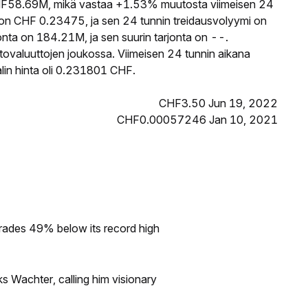
F58.69M, mikä vastaa +1.53% muutosta viimeisen 24
on CHF 0.23475, ja sen 24 tunnin treidausvolyymi on
ta on 184.21M, ja sen suurin tarjonta on --.
tovaluuttojen joukossa. Viimeisen 24 tunnin aikana
lin hinta oli 0.231801 CHF.
CHF3.50 Jun 19, 2022
CHF0.00057246 Jan 10, 2021
rades 49% below its record high
s Wachter, calling him visionary