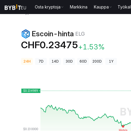
Osta kryptoja
Markkina
Kauppa
Työkal
Kryptohinnat
Escoin-hinta ELG
Escoin-hinta
ELG
CHF0.23475
+1.53%
24H
7D
14D
30D
60D
200D
1Y