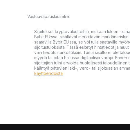
Vastuuvapauslauseke
Sijoitukset kryptovaluuttoihin, mukaan lukien -rah
Bybit EU:ssa, sisältävät merkittävän markkinariskin. 
saatavilla Bybit EU:ssa, se voi tulla saataville my
sijoitustuloksista. Tässä esitetyt hintatiedot ja muut 
vain tiedotustarkoituksiin. Tämä sisältö ei ole talou
myydä tai pitää hallussa digitaalisia varoja. Ennen di
sijoittajien tulisi arvioida huolellisesti taloudellin
kääntyä pätevien laki-, vero- tai sijoitusalan ammat
käyttöehdoista
.