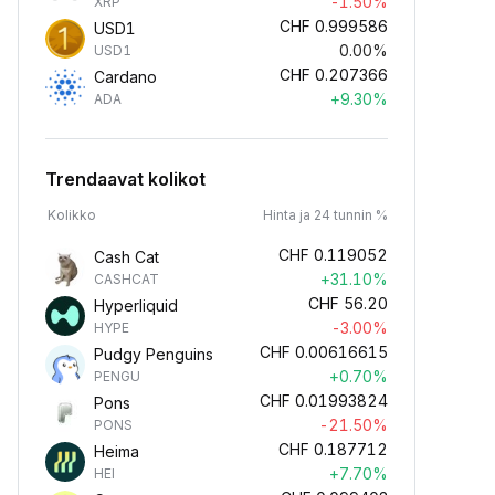
-1.50%
XRP
CHF
0.999586
USD1
0.00%
USD1
CHF
0.207366
Cardano
+9.30%
ADA
Trendaavat kolikot
Kolikko
Hinta ja 24 tunnin %
CHF
0.119052
Cash Cat
+31.10%
CASHCAT
CHF
56.20
Hyperliquid
-3.00%
HYPE
CHF
0.00616615
Pudgy Penguins
+0.70%
PENGU
CHF
0.01993824
Pons
-21.50%
PONS
CHF
0.187712
Heima
+7.70%
HEI