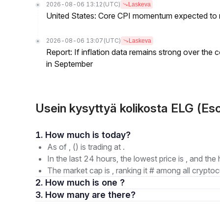
2026-08-06 13:12
(UTC)
Laskeva
United States: Core CPI momentum expected to re
2026-08-06 13:07
(UTC)
Laskeva
Report: If inflation data remains strong over the 
in September
Usein kysyttyä kolikosta ELG (Es
1. How much is today?
As of , () is trading at .
In the last 24 hours, the lowest price is , and the 
The market cap is , ranking it # among all cryptoc
2. How much is one ?
3. How many are there?