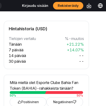
Rekisteröidy
Kirjaudu sisään
Hintahistoria (USD)
Tietojen vertailu
%-muutos
Tänään
+21.22%
7 päivää
+14.07%
14 päivää
--
30 päivää
--
Mitä mieltä olet Esporte Clube Bahia Fan
Token (BAHIA)-rahakkeista tänään?
50
%
50
%
Positiivinen
Negatiivinen