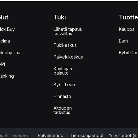
lut
Tuki
Tuotte
ick Buy
Lähetä tapaus
Kauppa
tai valitus
jelma
Earn
Tukikeskus
eluohjelma
Bybit Car
Palvelukeskus
API
Käyttäjän
palaute
anking
Bybit Learn
Hinnasto
Aitouden
tarkistus
ights reserved.
Palveluehdot
|
Tietosuojaehdot
|
Yritystiedot (