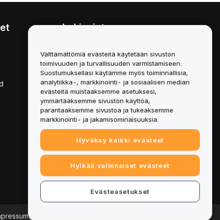
et
Lakiasiat
Eturistiriitapolitiikka
Välttämättömiä evästeitä käytetään sivuston
toimivuuden ja turvallisuuden varmistamiseen.
Yhteenveto säilytys- ja
hallinnointikäytännöstä
Suostumuksellasi käytämme myös toiminnallisia,
analytiikka-, markkinointi- ja sosiaalisen median
d
ESG-tiedot
evästeitä muistaaksemme asetuksesi,
ymmärtääksemme sivuston käyttöä,
Crypto-Asset White Papers
parantaaksemme sivustoa ja tukeaksemme
markkinointi- ja jakamisominaisuuksia.
Hyväksy kaikki evästeet
Hylkää valinnaiset evästeet
Evästeasetukset
Impressum)
|
Evästeasetukset