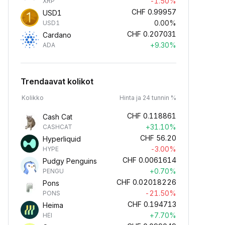
-1.50%
XRP
CHF
0.99957
USD1
0.00%
USD1
CHF
0.207031
Cardano
+9.30%
ADA
Trendaavat kolikot
Kolikko
Hinta ja 24 tunnin %
CHF
0.118861
Cash Cat
+31.10%
CASHCAT
CHF
56.20
Hyperliquid
-3.00%
HYPE
CHF
0.0061614
Pudgy Penguins
+0.70%
PENGU
CHF
0.02018226
Pons
-21.50%
PONS
CHF
0.194713
Heima
+7.70%
HEI