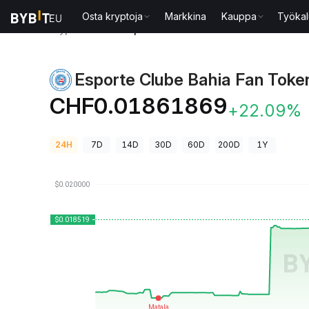
Osta kryptoja
Markkina
Kauppa
Työkal
Kryptohinnat
Esporte Clube Bahia Fan Token-hinta
Esporte Clube Bahia Fan Toke
CHF0.01861869
+22.09%
24H
7D
14D
30D
60D
200D
1Y