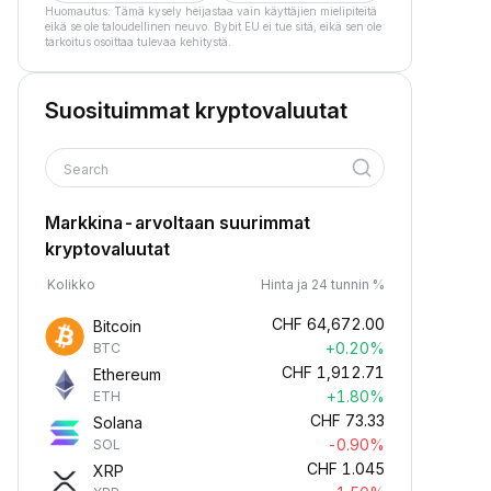
Huomautus: Tämä kysely heijastaa vain käyttäjien mielipiteitä
eikä se ole taloudellinen neuvo. Bybit EU ei tue sitä, eikä sen ole
tarkoitus osoittaa tulevaa kehitystä.
Suosituimmat kryptovaluutat
Search
Markkina-arvoltaan suurimmat
kryptovaluutat
Kolikko
Hinta ja 24 tunnin %
CHF
64,672.00
Bitcoin
+0.20%
BTC
CHF
1,912.71
Ethereum
+1.80%
ETH
CHF
73.33
Solana
-0.90%
SOL
CHF
1.045
XRP