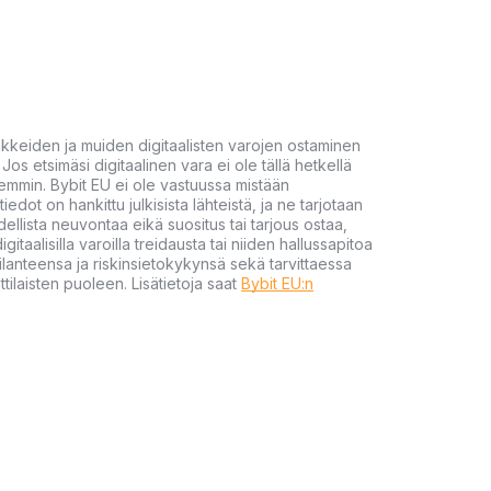
akkeiden ja muiden digitaalisten varojen ostaminen
Jos etsimäsi digitaalinen vara ei ole tällä hetkellä
öhemmin. Bybit EU ei ole vastuussa mistään
tiedot on hankittu julkisista lähteistä, ja ne tarjotaan
dellista neuvontaa eikä suositus tai tarjous ostaa,
gitaalisilla varoilla treidausta tai niiden hallussapitoa
en tilanteensa ja riskinsietokykynsä sekä tarvittaessa
tilaisten puoleen. Lisätietoja saat
Bybit EU:n