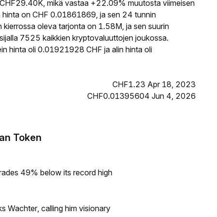
CHF29.40K, mikä vastaa +22.09% muutosta viimeisen
 hinta on CHF 0.01861869, ja sen 24 tunnin
errossa oleva tarjonta on 1.58M, ja sen suurin
jalla 7525 kaikkien kryptovaluuttojen joukossa.
 hinta oli 0.01921928 CHF ja alin hinta oli
CHF1.23 Apr 18, 2023
CHF0.01395604 Jun 4, 2026
Fan Token
rades 49% below its record high
s Wachter, calling him visionary