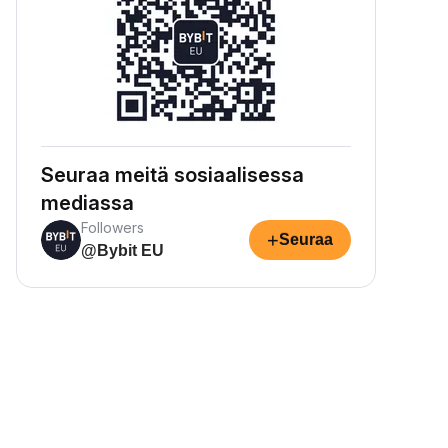
Seuraa meitä sosiaalisessa
mediassa
Followers
+
Seuraa
@Bybit EU