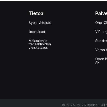
Tietoa
Palve
Bybit-yhteisöt
One-Cl
Ilmoitukset
VIP-oh
Maksujen ja
Suositt
transaktioiden
yleiskatsaus
Veron 
Open B
API
© 2025-2026 Bybit.eu. All r