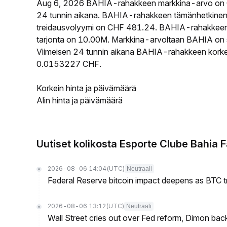
Aug 6, 2026 BAHIA-rahakkeen markkina-arvo on 
24 tunnin aikana. BAHIA-rahakkeen tämänhetkinen
treidausvolyymi on CHF 481.24. BAHIA-rahakkeen ki
tarjonta on 10.00M. Markkina-arvoltaan BAHIA on si
Viimeisen 24 tunnin aikana BAHIA-rahakkeen korkein
0.0153227 CHF.
Korkein hinta ja päivämäärä
Alin hinta ja päivämäärä
Uutiset kolikosta Esporte Clube Bahia 
2026-08-06 14:04
(UTC)
Neutraali
Federal Reserve bitcoin impact deepens as BTC t
2026-08-06 13:12
(UTC)
Neutraali
Wall Street cries out over Fed reform, Dimon back