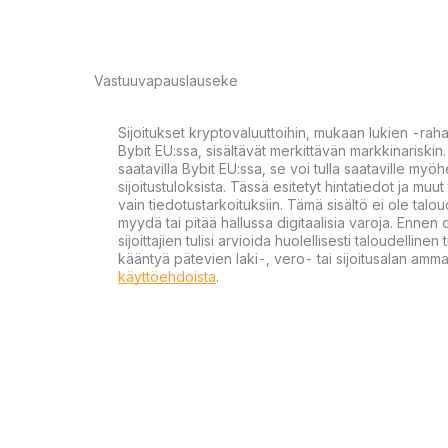
Vastuuvapauslauseke
Sijoitukset kryptovaluuttoihin, mukaan lukien -rah
Bybit EU:ssa, sisältävät merkittävän markkinariskin. 
saatavilla Bybit EU:ssa, se voi tulla saataville my
sijoitustuloksista. Tässä esitetyt hintatiedot ja muut 
vain tiedotustarkoituksiin. Tämä sisältö ei ole talou
myydä tai pitää hallussa digitaalisia varoja. Ennen di
sijoittajien tulisi arvioida huolellisesti taloudellin
kääntyä pätevien laki-, vero- tai sijoitusalan ammat
käyttöehdoista
.