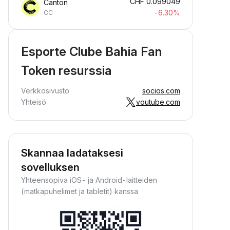
CHF
0.099049
Canton
-6.30%
CC
Esporte Clube Bahia Fan
Token resurssia
Verkkosivusto
socios.com
Yhteisö
youtube.com
Skannaa ladataksesi
sovelluksen
Yhteensopiva iOS- ja Android-laitteiden
(matkapuhelimet ja tabletit) kanssa