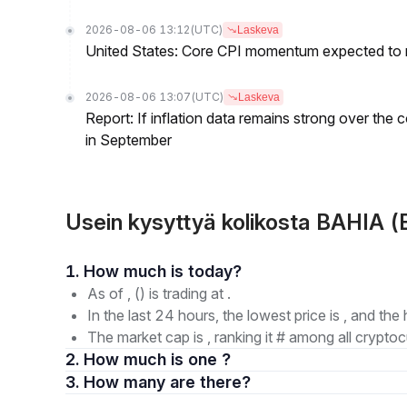
2026-08-06 13:12
(UTC)
Laskeva
United States: Core CPI momentum expected to re
2026-08-06 13:07
(UTC)
Laskeva
Report: If inflation data remains strong over the 
in September
Usein kysyttyä kolikosta BAHIA (
1. How much is today?
As of , () is trading at .
In the last 24 hours, the lowest price is , and the 
The market cap is , ranking it # among all cryptoc
2. How much is one ?
3. How many are there?