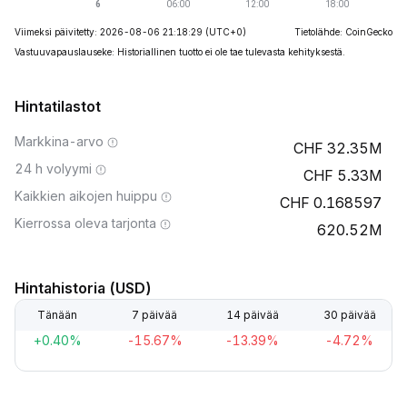
Viimeksi päivitetty: 2026-08-06 21:18:29
(UTC+0)
Tietolähde: CoinGecko
Vastuuvapauslauseke: Historiallinen tuotto ei ole tae tulevasta kehityksestä.
Hintatilastot
Markkina-arvo
32.35M
24 h volyymi
5.33M
Kaikkien aikojen huippu
0.168597
Kierrossa oleva tarjonta
620.52M
Hintahistoria (USD)
Tänään
7 päivää
14 päivää
30 päivää
+0.40%
-15.67%
-13.39%
-4.72%