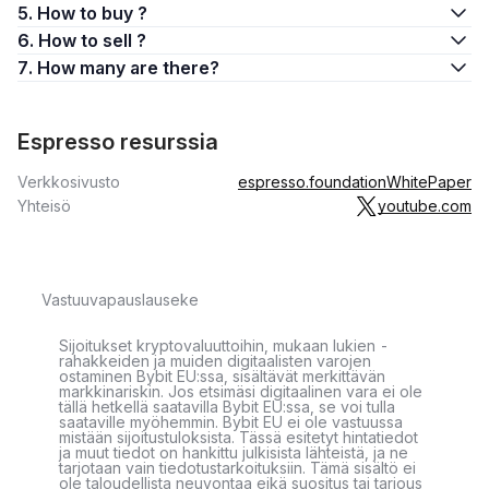
5. How to buy ?
6. How to sell ?
7. How many are there?
Espresso resurssia
Verkkosivusto
espresso.foundation
WhitePaper
Yhteisö
youtube.com
Vastuuvapauslauseke
Sijoitukset kryptovaluuttoihin, mukaan lukien -
rahakkeiden ja muiden digitaalisten varojen
ostaminen Bybit EU:ssa, sisältävät merkittävän
markkinariskin. Jos etsimäsi digitaalinen vara ei ole
tällä hetkellä saatavilla Bybit EU:ssa, se voi tulla
saataville myöhemmin. Bybit EU ei ole vastuussa
mistään sijoitustuloksista. Tässä esitetyt hintatiedot
ja muut tiedot on hankittu julkisista lähteistä, ja ne
tarjotaan vain tiedotustarkoituksiin. Tämä sisältö ei
ole taloudellista neuvontaa eikä suositus tai tarjous