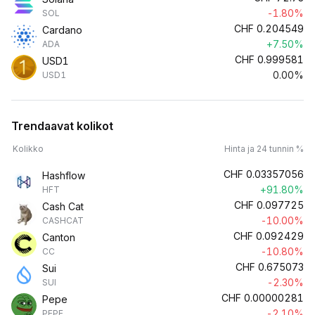
-1.80%
SOL
CHF
0.204549
Cardano
+7.50%
ADA
CHF
0.999581
USD1
0.00%
USD1
Trendaavat kolikot
Kolikko
Hinta ja 24 tunnin %
CHF
0.03357056
Hashflow
+91.80%
HFT
CHF
0.097725
Cash Cat
-10.00%
CASHCAT
CHF
0.092429
Canton
-10.80%
CC
CHF
0.675073
Sui
-2.30%
SUI
CHF
0.00000281
Pepe
-2.10%
PEPE