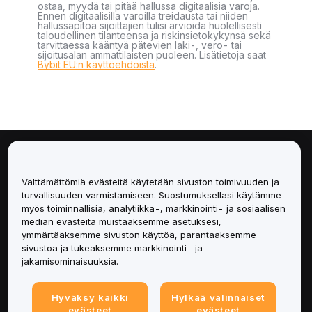
ostaa, myydä tai pitää hallussa digitaalisia varoja.
Ennen digitaalisilla varoilla treidausta tai niiden
hallussapitoa sijoittajien tulisi arvioida huolellisesti
taloudellinen tilanteensa ja riskinsietokykynsä sekä
tarvittaessa kääntyä pätevien laki-, vero- tai
sijoitusalan ammattilaisten puoleen. Lisätietoja saat
Bybit EU:n käyttöehdoista
.
Tietoa
Välttämättömiä evästeitä käytetään sivuston toimivuuden ja
Palvelut
turvallisuuden varmistamiseen. Suostumuksellasi käytämme
myös toiminnallisia, analytiikka-, markkinointi- ja sosiaalisen
median evästeitä muistaaksemme asetuksesi,
Tuki
ymmärtääksemme sivuston käyttöä, parantaaksemme
sivustoa ja tukeaksemme markkinointi- ja
Tuotteet
jakamisominaisuuksia.
Lakiasiat
Hyväksy kaikki
Hylkää valinnaiset
evästeet
evästeet