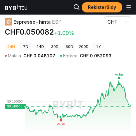
Rekisteröidy
Kryptohinnat
Espresso-hinta ESP
Espresso-hinta
ESP
CHF
CHF0.050082
+1.09%
24H
7D
14D
30D
60D
200D
1Y
Matala
CHF
0.048107
Korkea
CHF
0.052093