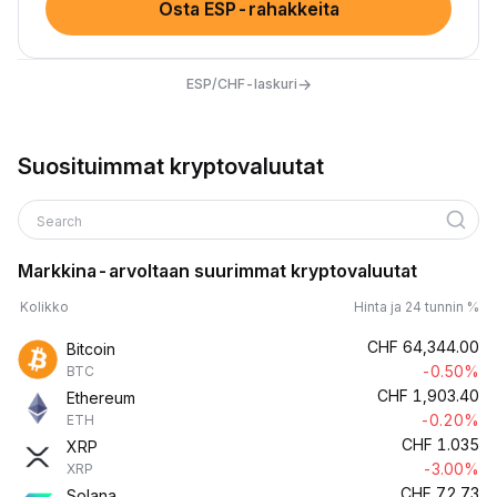
Osta ESP-rahakkeita
→
ESP/CHF-laskuri
Suosituimmat kryptovaluutat
Search
Markkina-arvoltaan suurimmat kryptovaluutat
Kolikko
Hinta ja 24 tunnin %
CHF
64,344.00
Bitcoin
-0.50%
BTC
CHF
1,903.40
Ethereum
-0.20%
ETH
CHF
1.035
XRP
-3.00%
XRP
CHF
72.73
Solana