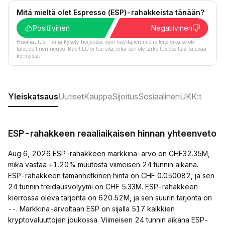
Mitä mieltä olet Espresso (ESP)-rahakkeista tänään?
Positiivinen
Negatiivinen
Huomautus: Tämä kysely heijastaa vain käyttäjien mielipiteitä eikä se ole
taloudellinen neuvo. Bybit EU ei tue sitä, eikä sen ole tarkoitus osoittaa tulevaa
kehitystä.
Yleiskatsaus
Uutiset
Kauppa
Sijoitus
Sosiaalinen
UKK:t
ESP-rahakkeen reaaliaikaisen hinnan yhteenveto
Aug 6, 2026 ESP-rahakkeen markkina-arvo on CHF32.35M,
mikä vastaa +1.20% muutosta viimeisen 24 tunnin aikana.
ESP-rahakkeen tämänhetkinen hinta on CHF 0.050082, ja sen
24 tunnin treidausvolyymi on CHF 5.33M. ESP-rahakkeen
kierrossa oleva tarjonta on 620.52M, ja sen suurin tarjonta on
--. Markkina-arvoltaan ESP on sijalla 517 kaikkien
kryptovaluuttojen joukossa. Viimeisen 24 tunnin aikana ESP-