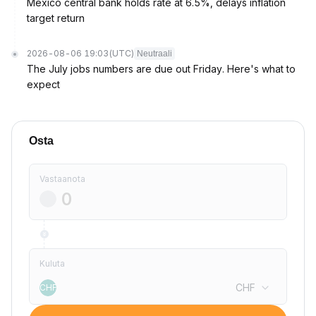
Mexico central bank holds rate at 6.5%, delays inflation
target return
2026-08-06 19:03
(UTC)
Neutraali
The July jobs numbers are due out Friday. Here's what to
expect
Osta
Vastaanota
Kuluta
CHF
CHF