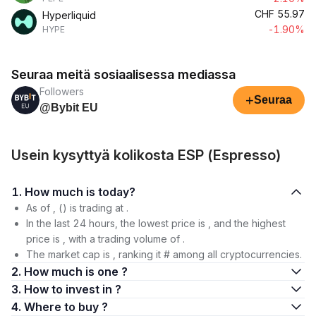
CHF
55.97
Hyperliquid
-1.90%
HYPE
Seuraa meitä sosiaalisessa mediassa
Followers
+
Seuraa
@Bybit EU
Usein kysyttyä kolikosta ESP (Espresso)
1. How much is today?
As of , () is trading at .
In the last 24 hours, the lowest price is , and the highest
price is , with a trading volume of .
The market cap is , ranking it # among all cryptocurrencies.
2. How much is one ?
3. How to invest in ?
4. Where to buy ?